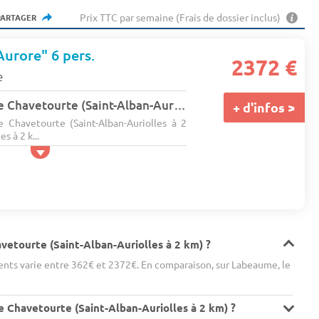
Prix TTC par semaine (Frais de dossier inclus)
PARTAGER
"Aurore" 6 pers.
2372 €
e
Camping Le Mas De Chavetourte (Saint-Alban-Auriolles à 2 km)
★★★
+ d'infos >
Chavetourte (Saint-Alban-Auriolles à 2
s à 2 k...
vetourte (Saint-Alban-Auriolles à 2 km) ?
nts varie entre 362€ et 2372€. En comparaison, sur Labeaume, le
 Chavetourte (Saint-Alban-Auriolles à 2 km) ?