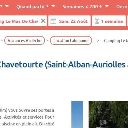
?
Quand partir ?
Semaines < 200 €
Dern
Vacances Ardèche
Location Labeaume
Camping Le M
avetourte (Saint-Alban-Auriolles
 Km) vous ouvre ses portes à
 Activités et services Pour
iscine en plein air. Du côté