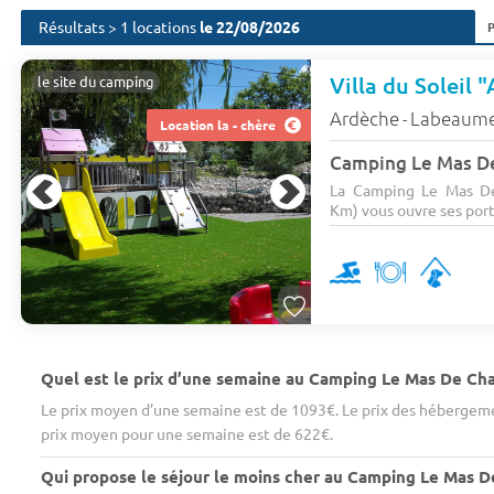
Résultats > 1 locations
le 22/08/2026
Villa du Soleil 
le site du camping
Ardèche
Labeaum
-
Location la - chère
La Camping Le Mas De 
Km) vous ouvre ses porte
Quel est le prix d’une semaine au Camping Le Mas De Cha
Le prix moyen d’une semaine est de 1093€. Le prix des hébergeme
prix moyen pour une semaine est de 622€.
Qui propose le séjour le moins cher au Camping Le Mas De