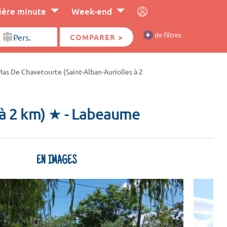
ière minute
Week-end
+
de filtres
COMPARER >
as De Chavetourte (Saint-Alban-Auriolles à 2
 à 2 km) ★
- Labeaume
EN IMAGES