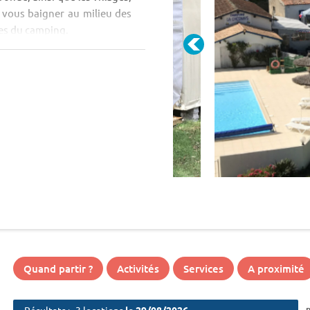
z vous baigner au milieu des
res du camping.
Quand partir ?
Activités
Services
A proximité