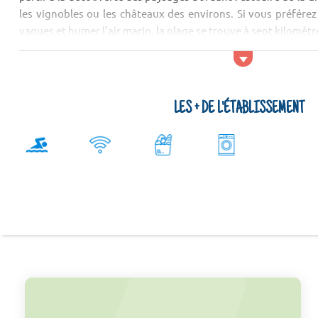
les vignobles ou les châteaux des environs. Si vous préfére
vagues et humer l’air marin, la plage se trouve à sept kilomèt
Activit&eacut...
LES + DE L'ÉTABLISSEMENT