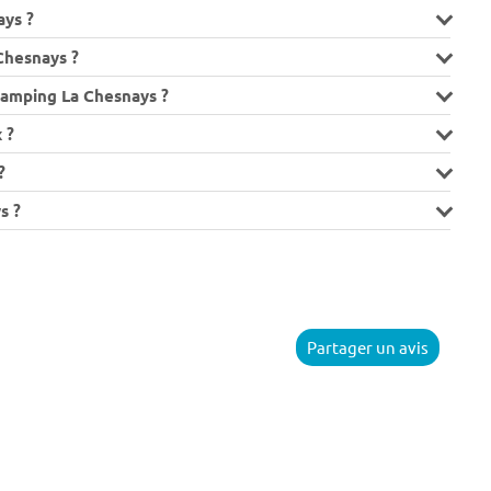
ays ?
Chesnays ?
Camping La Chesnays ?
 ?
?
s ?
Partager un avis