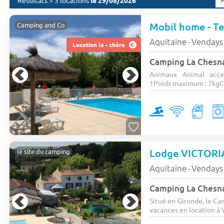
Résultats > 3 locations
le 29/08/2026
Mobil home - Te
Camping and Co
Aquitaine
Vendays
-
Location la - chère
Camping La Chesn
Animaux Animal acce
1Poids maximum : 7kgCa
le site du camping
Aquitaine
Vendays
-
Camping La Chesn
Situé en Gironde, le Ca
vacances en location à 