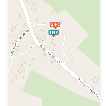
219 €
218 €