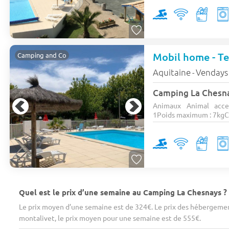
Mobil home - Te
Camping and Co
Aquitaine
Vendays
-
Camping La Chesn
Animaux Animal acce
1Poids maximum : 7kgCa
Quel est le prix d’une semaine au Camping La Chesnays ?
Le prix moyen d’une semaine est de 324€. Le prix des hébergemen
montalivet, le prix moyen pour une semaine est de 555€.