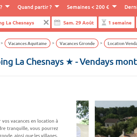
?
Quand partir ?
Semaines < 200 €
Dern
Vacances Aquitaine
Vacances Gironde
Location Venda
ing La Chesnays ★
- Vendays mont
r vos vacances en location à
re tranquille, vous pourrez
onde, ainsi que les villages,