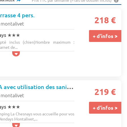
Prix TTC par semaine (Frais de dossier inclus)
PARTAGER
rrasse 4 pers.
218 €
 montalivet
ays
★★★
+ d'infos >
pté inclus (chien)Nombre maximum :
rnet de...
Lodge VICTORIA avec utilisation des sanitaires et éviers du camping 5 pers.
219 €
 montalivet
ays
★★★
+ d'infos >
mping La Chesnays vous accueille pour vos
Vendays Montalivet,...