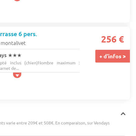
rrasse 6 pers.
256 €
 montalivet
ays
★★★
+ d'infos >
pté inclus (chien)Nombre maximum :
rnet de...
ts varie entre 209€ et 508€. En comparaison, sur Vendays