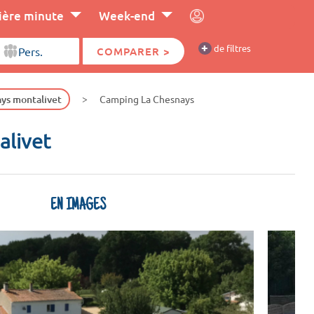
ière minute
Week-end
+
de filtres
COMPARER >
ys montalivet
Camping La Chesnays
alivet
EN IMAGES