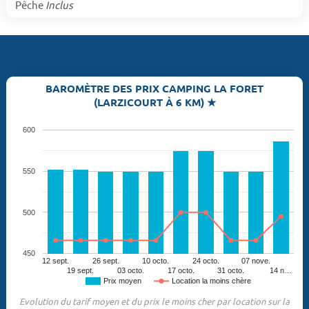
Pêche
Inclus
BAROMÈTRE DES PRIX CAMPING LA FORET
(LARZICOURT À 6 KM) ★
600
550
500
450
12 sept.
26 sept.
10 octo.
24 octo.
07 nove.
19 sept.
03 octo.
17 octo.
31 octo.
14 n…
Prix moyen
Location la moins chère
Evolution du tarif moyen et du prix le moins cher par location sur la