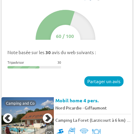
60
/
100
Note basée sur les
30
avis du web suivants :
Tripadvisor
30
Partager un avis
Mobil home 4 pers.
Camping and Co
-
Nord Picardie
Giffaumont
Camping La Foret (Larzicourt à 6 km)
★