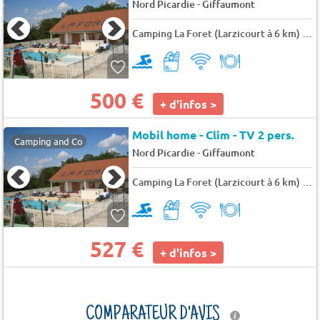
-
Nord Picardie
Giffaumont
Camping La Foret (Larzicourt à 6 km)
★
500 €
+ d'infos >
Mobil home - Clim - TV 2 pers.
Camping and Co
-
Nord Picardie
Giffaumont
Camping La Foret (Larzicourt à 6 km)
★
527 €
+ d'infos >
COMPARATEUR D'AVIS