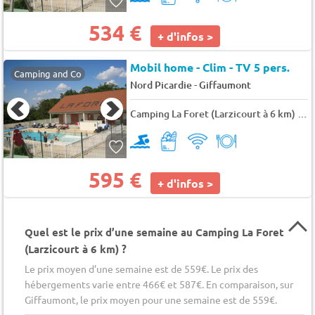
534 €
+ d'infos >
Mobil home - Clim - TV 5 pers.
Camping and Co
-
Nord Picardie
Giffaumont
Camping La Foret (Larzicourt à 6 km)
★
595 €
+ d'infos >
Quel est le prix d’une semaine au Camping La Foret
(Larzicourt à 6 km) ?
Le prix moyen d’une semaine est de 559€. Le prix des
hébergements varie entre 466€ et 587€. En comparaison, sur
Giffaumont, le prix moyen pour une semaine est de 559€.