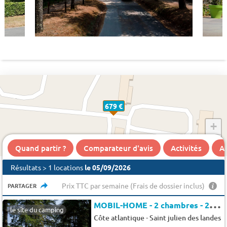
679 €
+
−
Quand partir ?
Comparateur d'avis
Activités
A 
Résultats > 1 locations
le 05/09/2026
Prix TTC par semaine (Frais de dossier inclus)
PARTAGER
M
OBIL-HOME - 2 chambres - 2 salles de bain - TAOS PREMIUM - 35 m2 - 4 pers.
le site du camping
-
Côte atlantique
Saint julien des landes