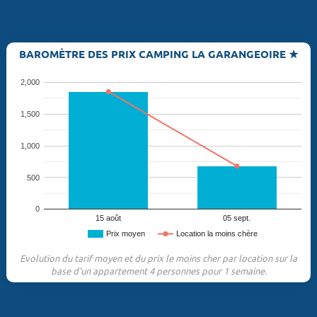
BAROMÈTRE DES PRIX CAMPING LA GARANGEOIRE ★
2,000
1,500
1,000
500
0
15 août
05 sept.
Prix moyen
Location la moins chère
Evolution du tarif moyen et du prix le moins cher par location sur la
base d'un appartement 4 personnes pour 1 semaine.