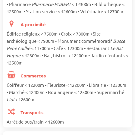
• Pharmacie
Pharmacie PUBERT
< 12300m • Bibliothèque <
12500m • Station-service < 12600m • Vétérinaire < 12700m
A proximité
Édifice religieux < 7500m • Croix < 7800m • Site
archéologique < 7900m • Monument commémoratif
Buste
René Caillié
< 11700m • Café < 12300m • Restaurant
Le Rat
Huppé
< 12300m • Bar, bistrot < 12400m • Jardin d'enfants <
12500m
Commerces
Coiffeur < 12200m • Fleuriste < 12200m • Librairie < 12300m
• Marché < 12400m • Boulangerie < 12500m • Supermarché
Lidl
< 12600m
Transports
Arrêt de bus/train < 12600m