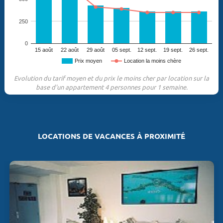
250
0
15 août
22 août
29 août
05 sept.
12 sept.
19 sept.
26 sept.
Prix moyen
Location la moins chère
Evolution du tarif moyen et du prix le moins cher par location sur la
base d'un appartement 4 personnes pour 1 semaine.
LOCATIONS DE VACANCES À PROXIMITÉ