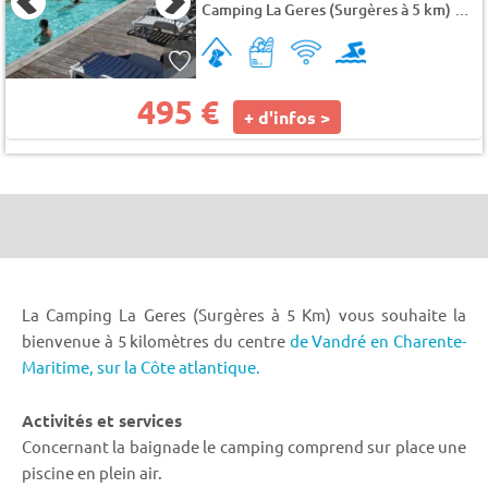
Camping La Geres (Surgères à 5 km)
★★
495 €
+ d'infos >
La Camping La Geres (Surgères à 5 Km) vous souhaite la
bienvenue à 5 kilomètres du centre
de Vandré en Charente-
Maritime,
sur la Côte atlantique.
Activités et services
Concernant la baignade le camping comprend sur place une
piscine en plein air.