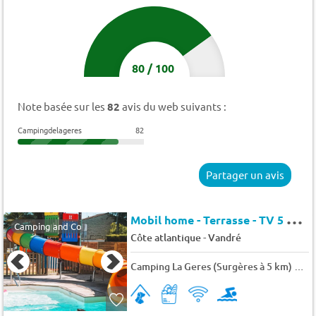
80
/
100
Note basée sur les
82
avis du web suivants :
Campingdelageres
82
Partager un avis
M
obil home - Terrasse - TV 5 pers.
Camping and Co
-
Côte atlantique
Vandré
Camping La Geres (Surgères à 5 km)
★★