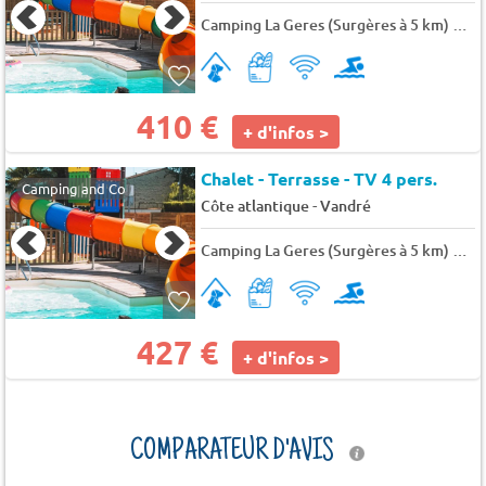
Camping La Geres (Surgères à 5 km)
★★
410 €
+ d'infos >
Chalet - Terrasse - TV 4 pers.
Camping and Co
-
Côte atlantique
Vandré
Camping La Geres (Surgères à 5 km)
★★
427 €
+ d'infos >
COMPARATEUR D'AVIS