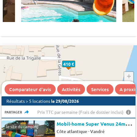
410 €
+
−
Comparateur d'avis
Activités
Services
A proxi
Résultats > 5 locations
le 29/08/2026
Prix TTC par semaine (Frais de dossier inclus)
PARTAGER
M
obil-home Super Venus 24m² 4 pers.
le site du camping
-
Côte atlantique
Vandré