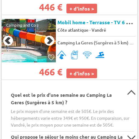
446 €
+ d'infos >
M
obil home - Terrasse - TV 6 pers.
Camping and Co
-
Côte atlantique
Vandré
Camping La Geres (Surgères à 5 km)
★★
466 €
+ d'infos >
Quel est le prix d’une semaine au Camping La
Geres (Surgères à 5 km) ?
Le prix moyen d’une semaine est de 505€. Le prix des
hébergements varie entre 349€ et 950€. En comparaison, sur
Vandré, le prix moyen pour une semaine est de 505€.
Qui propose le séjour le moins cher au Camping La