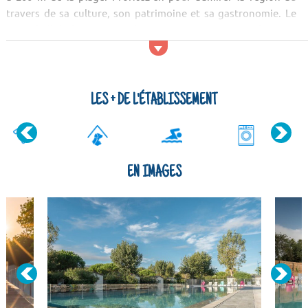
travers de sa culture, son patrimoine et sa gastronomie. Le
Cova de l'Alarb est un site à ne pas manquer ! Après les sites
culturels, trouvez la sérénité dans la nature ! Vous serez
éblouis par le paysage de la forêt du Haut-Vallespir, du Pic
d'Orhy et du Lac des Bouillouses.
LES + DE L'ÉTABLISSEMENT
...
EN IMAGES