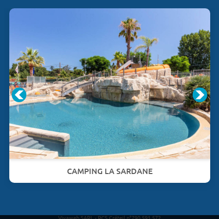
CAMPING LA SARDANE
Vivaweb SARL - RCS Créteil n°790 591 572