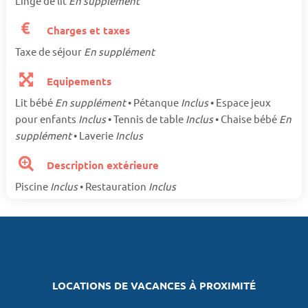
Linge de lit
En supplément
Charges et taxes
Taxe de séjour
En supplément
Equipements
Lit bébé
En supplément
• Pétanque
Inclus
• Espace jeux
pour enfants
Inclus
• Tennis de table
Inclus
• Chaise bébé
En
supplément
• Laverie
Inclus
Description extérieure
Piscine
Inclus
• Restauration
Inclus
LOCATIONS DE VACANCES À PROXIMITÉ