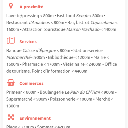
A proximité
Laverie/pressing < 800m • Fast-food
Kebab
< 800m •
Restaurant
L'Amadeus
< 800m • Bar, bistrot
Copacabana
<
1600m • Attraction touristique
Maison Machado
< 4400m
Services
Banque
Caisse d'Épargne
< 800m • Station-service
Intermarché
< 900m • Bibliothèque < 1200m • Mairie <
1500m • Pharmacie < 1700m • Vétérinaire < 2400m • Office
de tourisme, Point d'information < 4400m
Commerces
Primeur < 800m • Boulangerie
Le Pain du Ch'Timi
< 900m •
Supermarché < 900m • Poissonnerie < 1000m • Marché <
1300m
Environnement
Plage < 2100m • Sommet < 4200m