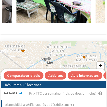
+
−
Comparateur d'avis
Activités
Avis internautes
Résultats > 10 locations
Prix TTC par semaine (Frais de dossier inclus)
PARTAGER
Disponibilité à vérifier auprès de l'établissement :