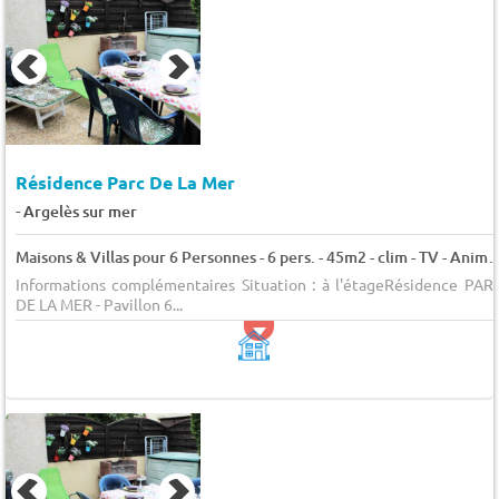
Résidence Parc De La Mer
-
Argelès sur mer
Maisons & Villas pour 6 Personnes - 6 pers. - 45m2 - clim
Informations complémentaires Situation : à l'étageRésidence PAR
DE LA MER - Pavillon 6...