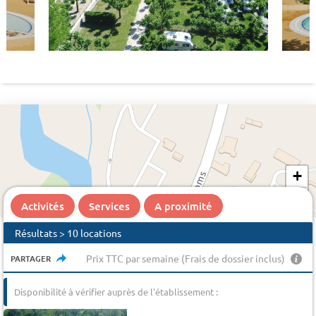
+
−
Activités
Services
A proximité
Résultats > 10 locations
Prix TTC par semaine (Frais de dossier inclus)
PARTAGER
Disponibilité à vérifier auprès de l'établissement :