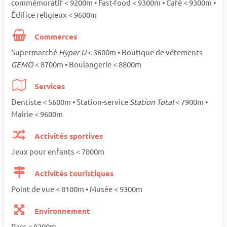
commémoratif < 9200m • Fast-food < 9300m • Café < 9300m •
Édifice religieux < 9600m
Commerces
Supermarché
Hyper U
< 3600m • Boutique de vêtements
GEMO
< 8700m • Boulangerie < 8800m
Services
Dentiste < 5600m • Station-service
Station Total
< 7900m •
Mairie < 9600m
Activités sportives
Jeux pour enfants < 7800m
Activités touristiques
Point de vue < 8100m • Musée < 9300m
Environnement
Parc < 9200m