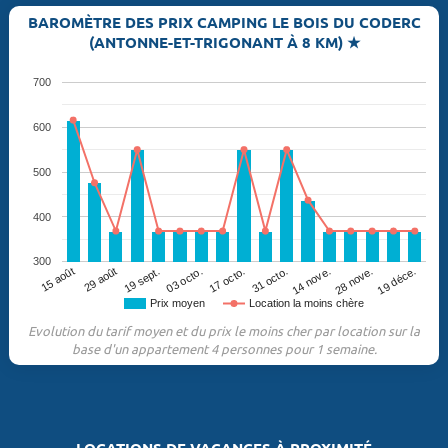
BAROMÈTRE DES PRIX CAMPING LE BOIS DU CODERC
(ANTONNE-ET-TRIGONANT À 8 KM) ★
700
600
500
400
300
03 octo.
17 octo.
31 octo.
15 août
14 nove.
29 août
28 nove.
19 sept.
19 déce.
Prix moyen
Location la moins chère
Evolution du tarif moyen et du prix le moins cher par location sur la
base d'un appartement 4 personnes pour 1 semaine.
LOCATIONS DE VACANCES À PROXIMITÉ