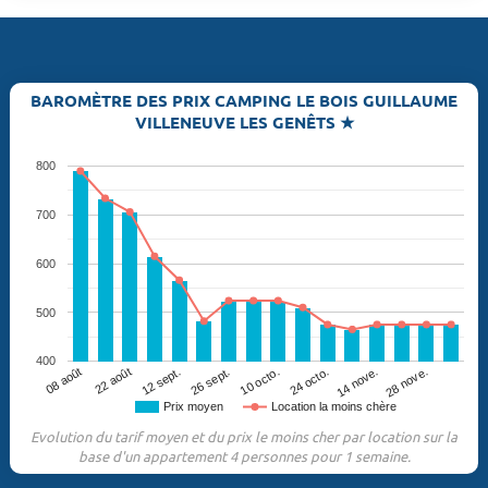
BAROMÈTRE DES PRIX CAMPING LE BOIS GUILLAUME
VILLENEUVE LES GENÊTS ★
800
700
600
500
400
08 août
22 août
12 sept.
26 sept.
10 octo.
24 octo.
14 nove.
28 nove.
Prix moyen
Location la moins chère
Evolution du tarif moyen et du prix le moins cher par location sur la
base d'un appartement 4 personnes pour 1 semaine.