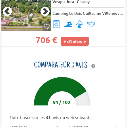
-
Vosges Jura
Charny
Camping Le Bois Guillaume Villeneuve les Genêts
706 €
+ d'infos >
COMPARATEUR D'AVIS
84
/
100
Note basée sur les
41
avis du web suivants :
Camping2be
32
Eurocampings
7