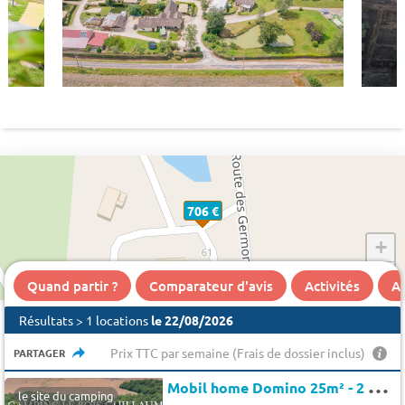
706 €
+
−
Quand partir ?
Comparateur d'avis
Activités
A 
Résultats > 1 locations
le 22/08/2026
Prix TTC par semaine (Frais de dossier inclus)
PARTAGER
M
obil home Domino 25m² - 2 chambres 5 pers.
le site du camping