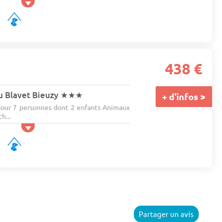
438 €
u Blavet Bieuzy
★★★
+ d'infos >
our 7 personnes dont 2 enfants Animaux
h...
Partager un avis