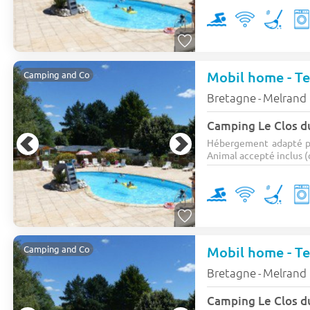
Mobil home - Te
Camping and Co
Bretagne
Melrand
-
Camping Le Clos d
Hébergement adapté p
Animal accepté inclus (c
Mobil home - Te
Camping and Co
Bretagne
Melrand
-
Camping Le Clos d