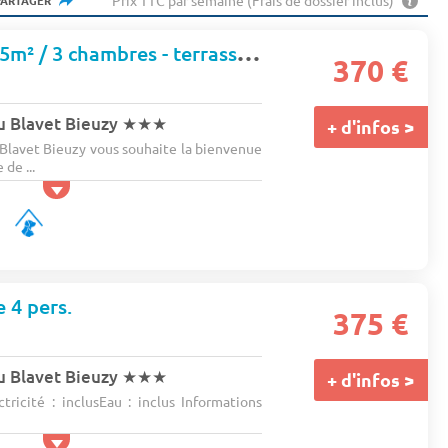
Prix TTC par semaine (Frais de dossier inclus)
PARTAGER
Chalet ARCHE 35m² / 3 chambres - terrasse 8 pers.
370 €
u Blavet Bieuzy
★★★
+ d'infos >
Blavet Bieuzy vous souhaite la bienvenue
de ...
e 4 pers.
375 €
u Blavet Bieuzy
★★★
+ d'infos >
tricité : inclusEau : inclus Informations