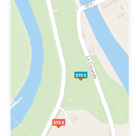
370 €
375 €