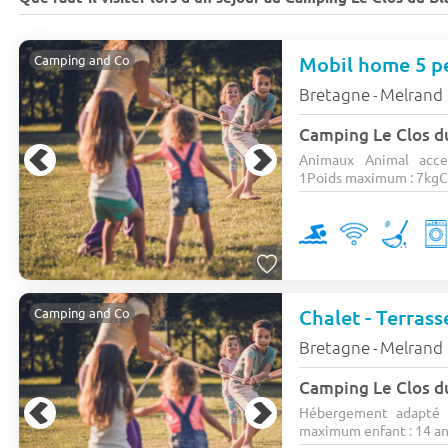
Mobil home 5 pe
Camping and Co
Bretagne
Melrand
-
Camping Le Clos d
Animaux Animal acce
1Poids maximum : 7kgCa
Chalet - Terrass
Camping and Co
Bretagne
Melrand
-
Camping Le Clos d
Hébergement adapté 
maximum enfant : 14 ans