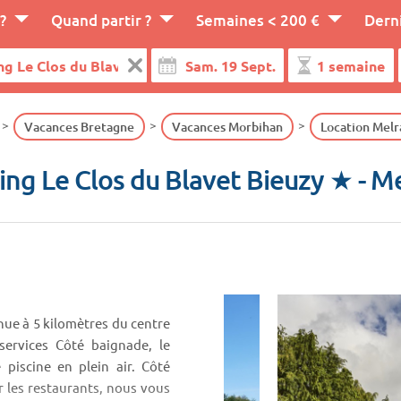
?
Quand partir ?
Semaines < 200 €
Dern
Vacances Bretagne
Vacances Morbihan
Location Melr
ng Le Clos du Blavet Bieuzy ★
- M
nue à 5 kilomètres du centre
services Côté baignade, le
piscine en plein air. Côté
 les restaurants, nous vous