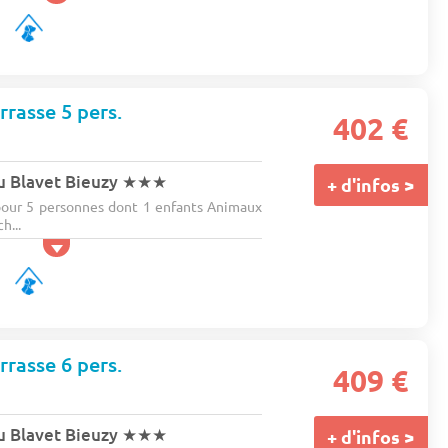
rrasse 5 pers.
402 €
u Blavet Bieuzy
★★★
+ d'infos >
our 5 personnes dont 1 enfants Animaux
h...
rrasse 6 pers.
409 €
u Blavet Bieuzy
★★★
+ d'infos >