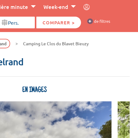
ière minute
Week-end
+
de filtres
COMPARER >
and
Camping Le Clos du Blavet Bieuzy
elrand
EN IMAGES