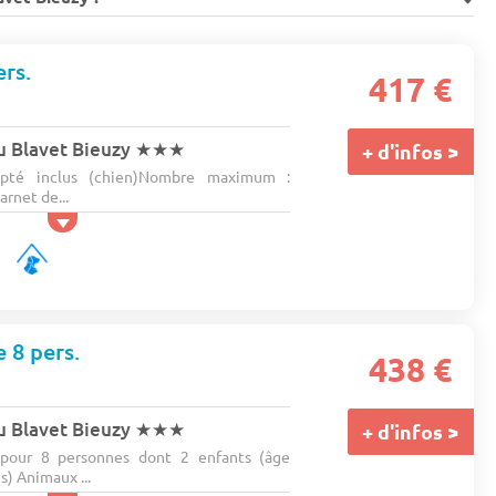
rs.
417 €
u Blavet Bieuzy
★★★
+ d'infos >
pté inclus (chien)Nombre maximum :
rnet de...
e 8 pers.
438 €
u Blavet Bieuzy
★★★
+ d'infos >
pour 8 personnes dont 2 enfants (âge
) Animaux ...