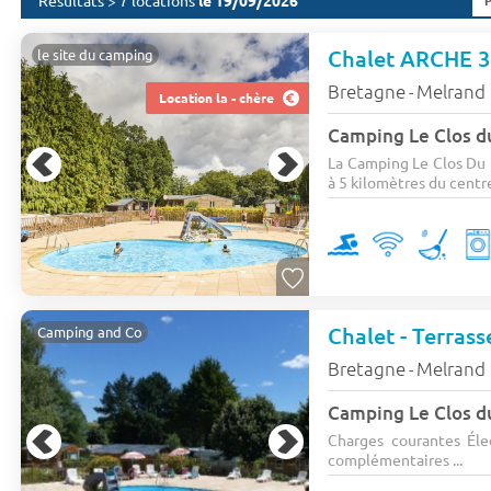
Résultats > 7 locations
le 19/09/2026
le site du camping
Bretagne
Melrand
-
Location la - chère
Camping Le Clos d
La Camping Le Clos Du 
à 5 kilomètres du centre 
Chalet - Terrass
Camping and Co
Bretagne
Melrand
-
Camping Le Clos d
Charges courantes Élec
complémentaires ...