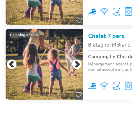
Chalet 7 pers.
Camping and Co
Bretagne
Melrand
-
Camping Le Clos d
Hébergement adapté p
Animal accepté inclus (c