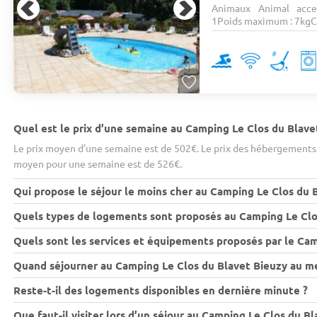
Animaux Animal acce
1Poids maximum : 7kgCa
Quel est le prix d’une semaine au Camping Le Clos du Blave
Le prix moyen d’une semaine est de 502€. Le prix des hébergements v
moyen pour une semaine est de 526€.
Qui propose le séjour le moins cher au Camping Le Clos du 
Quels types de logements sont proposés au Camping Le Clo
Quels sont les services et équipements proposés par le Cam
Quand séjourner au Camping Le Clos du Blavet Bieuzy au mei
Reste-t-il des logements disponibles en dernière minute ?
Que faut-il visiter lors d’un séjour au Camping Le Clos du B