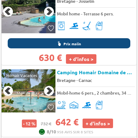
-
Bretagne
Josselin
Mobil home - Terrasse 6 pers.
Prix malin
630 €
+ d'infos >
Camping Homair Domaine de Kermario
Homair Vacances
-
Bretagne
Carnac
Mobil-home 6 pers., 2 chambres, 34 m² - 39 m²
642 €
+ d'infos >
- 12 %
732 €
8/10
958 AVIS SUR 8 SITES