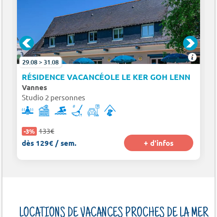
29.08 > 31.08
RÉSIDENCE VACANCÉOLE LE KER GOH LENN
Vannes
Studio 2 personnes
133€
-3%
dès 129€ / sem.
+ d'infos
LOCATIONS DE VACANCES PROCHES DE LA MER