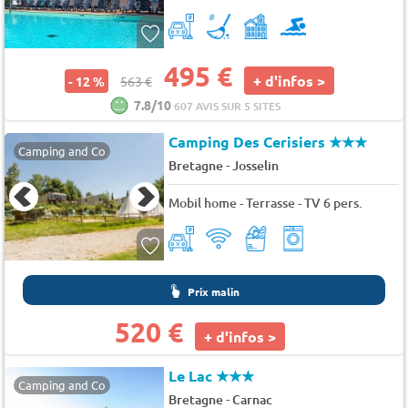
495 €
+ d'infos >
- 12 %
563 €
7.8/10
607 AVIS SUR 5 SITES
Camping Des Cerisiers
★★★
Camping and Co
-
Bretagne
Josselin
Mobil home - Terrasse - TV 6 pers.
Prix malin
520 €
+ d'infos >
Le Lac
★★★
Camping and Co
-
Bretagne
Carnac