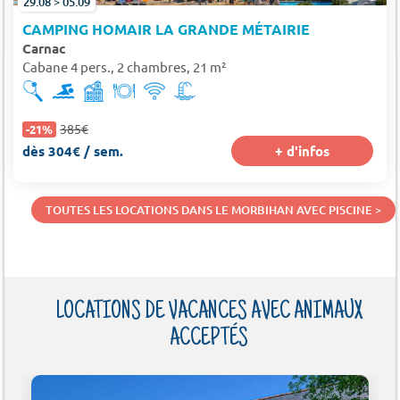
29.08 > 05.09
CAMPING HOMAIR LA GRANDE MÉTAIRIE
Carnac
Cabane 4 pers., 2 chambres, 21 m²
385€
-21%
dès 304€ / sem.
+ d'infos
TOUTES LES LOCATIONS DANS LE MORBIHAN AVEC PISCINE >
LOCATIONS DE VACANCES AVEC ANIMAUX
ACCEPTÉS