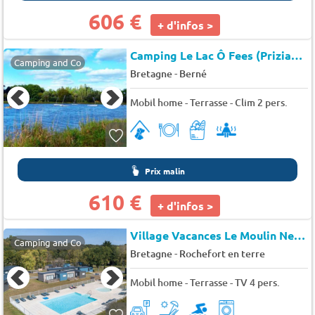
606 €
+ d'infos >
Camping Le Lac Ô Fees (Priziac à 6 km)
Camping and Co
-
Bretagne
Berné
Mobil home - Terrasse - Clim 2 pers.
Prix malin
610 €
+ d'infos >
Village Vacances Le Moulin Neuf
Camping and Co
-
Bretagne
Rochefort en terre
Mobil home - Terrasse - TV 4 pers.