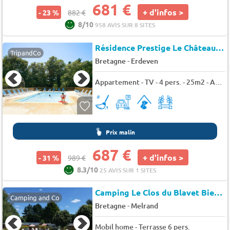
681 €
+ d'infos >
- 23 %
882 €
8/10
958 AVIS SUR 8 SITES
Résidence Prestige Le Château de Kéravéon
TripandCo
-
Bretagne
Erdeven
Appartement - TV - 4 pers. - 25m2 - Animaux admis
Prix malin
687 €
+ d'infos >
- 31 %
989 €
8.3/10
25 AVIS SUR 1 SITES
Camping Le Clos du Blavet Bieuzy
Camping and Co
-
Bretagne
Melrand
Mobil home - Terrasse 6 pers.