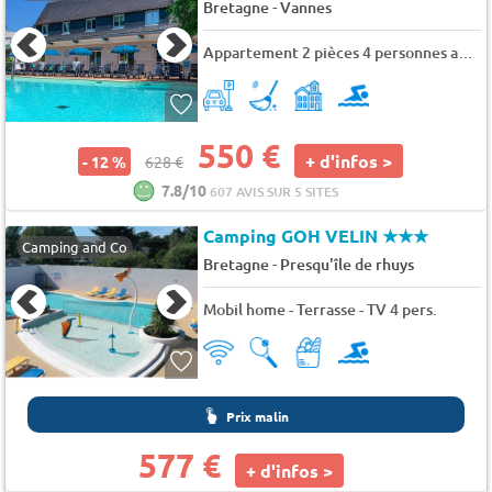
-
Bretagne
Vannes
Appartement 2 pièces 4 personnes avec balcon ou terrasse
550 €
+ d'infos >
- 12 %
628 €
7.8/10
607 AVIS SUR 5 SITES
Camping GOH VELIN
★★★
Camping and Co
-
Bretagne
Presqu'île de rhuys
Mobil home - Terrasse - TV 4 pers.
Prix malin
577 €
+ d'infos >