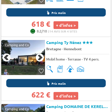
Prix malin
618 €
+ d'infos >
8.2/10
214 AVIS SUR 4 SITES
Camping Ty Nénez
★★★
Camping and Co
-
Bretagne
Hennebont
Mobil home - Terrasse - TV 4 pers.
Prix malin
622 €
+ d'infos >
Camping DOMAINE DE KERELLY
Camping and Co