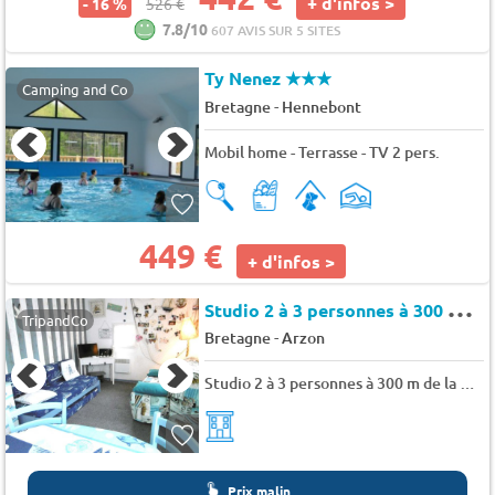
+ d'infos >
- 16 %
526 €
7.8/10
607 AVIS SUR 5 SITES
Ty Nenez
★★★
Camping and Co
-
Bretagne
Hennebont
Mobil home - Terrasse - TV 2 pers.
449 €
+ d'infos >
S
tudio 2 à 3 personnes à 300 m de la plage avec piscine à Port Crouesty - Bretagne douce
TripandCo
-
Bretagne
Arzon
Studio 2 à 3 personnes à 300 m de la plage avec piscine à Port Crouesty - Bretagne douce
Prix malin