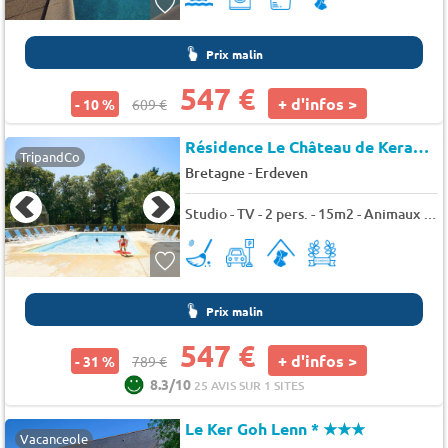
Prix malin
547 €
+ d'infos >
- 10 %
609 €
Résidence Le Château de Keravéon
TripandCo
-
Bretagne
Erdeven
Studio - TV - 2 pers. - 15m2 - Animaux admis
Prix malin
547 €
+ d'infos >
- 31 %
789 €
8.3/10
25 AVIS SUR 1 SITES
Le Ker Goh Lenn *
★★★
Vacanceole