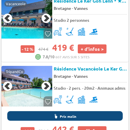
Résidence Le Ker Goh Lenn *
★★★
Vacanceole
-
Bretagne
Vannes
Studio 2 personnes
419 €
+ d'infos >
- 12 %
474 €
7.8/10
607 AVIS SUR 5 SITES
Résidence Vacancéole Le Ker Goh Lenn
TripandCo
-
Bretagne
Vannes
Studio - 2 pers. - 20m2 - Animaux admis
Prix malin
442 €