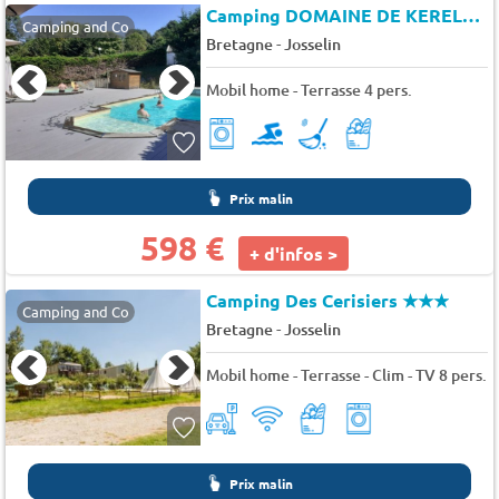
Camping DOMAINE DE KERELLY
Camping and Co
-
Bretagne
Josselin
Mobil home - Terrasse 4 pers.
Prix malin
598 €
+ d'infos >
Camping Des Cerisiers
★★★
Camping and Co
-
Bretagne
Josselin
Mobil home - Terrasse - Clim - TV 8 pers.
Prix malin