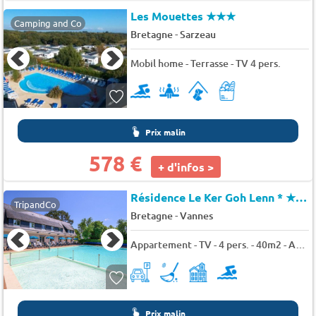
Les Mouettes
★★★
Camping and Co
-
Bretagne
Sarzeau
Mobil home - Terrasse - TV 4 pers.
Prix malin
578 €
+ d'infos >
Résidence Le Ker Goh Lenn *
★★★
TripandCo
-
Bretagne
Vannes
Appartement - TV - 4 pers. - 40m2 - Animaux admis
Prix malin