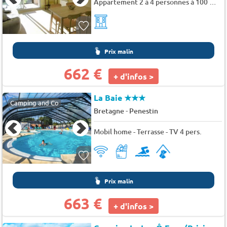
Appartement 2 à 4 personnes à 100 m de la mer - Pointe saint jacques
Prix malin
662 €
+ d'infos >
La Baie
★★★
Camping and Co
-
Bretagne
Penestin
Mobil home - Terrasse - TV 4 pers.
Prix malin
663 €
+ d'infos >