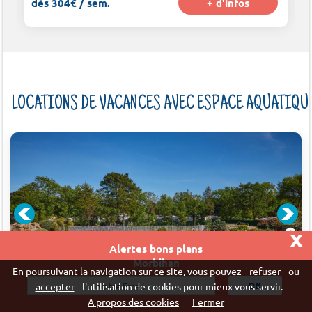
dès 304€ / sem.
+ d'infos
LOCATIONS DE VACANCES AVEC ESPACE AQUATIQU
x
29.08 > 05.09
Alertes bons plans
CAMPING HOMAIR LA GRANDE MÉTAIRIE
Morbihan
En poursuivant la navigation sur ce site, vous pouvez
refuser
ou
Carnac
accepter
l'utilisation de cookies pour mieux vous servir.
Cabane 4 pers., 2 chambres, 21 m²
A propos des cookies
Fermer