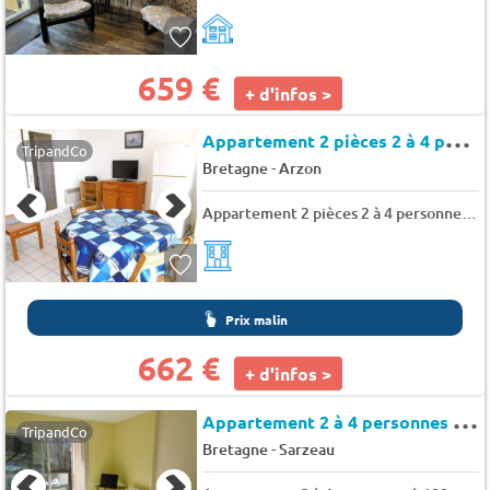
659 €
+ d'infos >
A
ppartement 2 pièces 2 à 4 personnes avec jardin - Les argonautes
TripandCo
-
Bretagne
Arzon
Appartement 2 pièces 2 à 4 personnes avec jardin - Les argonautes
Prix malin
662 €
+ d'infos >
A
ppartement 2 à 4 personnes à 100 m de la mer - Pointe saint jacques
TripandCo
-
Bretagne
Sarzeau