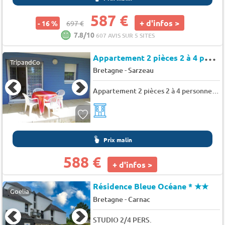
587 €
+ d'infos >
- 16 %
697 €
7.8/10
607 AVIS SUR 5 SITES
A
ppartement 2 pièces 2 à 4 personnes à 500 m du centre ville - Domaine des 2 mers
TripandCo
-
Bretagne
Sarzeau
Appartement 2 pièces 2 à 4 personnes à 500 m du centre ville - Domaine des 2 mers
Prix malin
588 €
+ d'infos >
Résidence Bleue Océane *
★★
Goelia
-
Bretagne
Carnac
STUDIO 2/4 PERS.