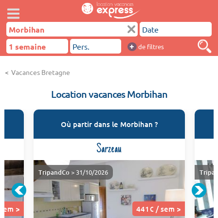
+
de filtres
Vacances Bretagne
Location vacances Morbihan
Où partir dans le Morbihan ?
Sarzeau
TripandCo
> 31/10/2026
Tripa
 sem >
441€ / sem >