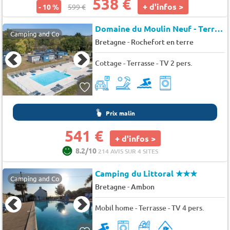
538 €
+ d'infos >
- 10 %
599 €
Domaine du Moulin Neuf - Terres de France
Camping and Co
-
Bretagne
Rochefort en terre
Cottage - Terrasse - TV 2 pers.
Prix malin
541 €
+ d'infos >
8.2/10
214 AVIS SUR 4 SITES
Camping du Littoral
★★★
Camping and Co
-
Bretagne
Ambon
Mobil home - Terrasse - TV 4 pers.