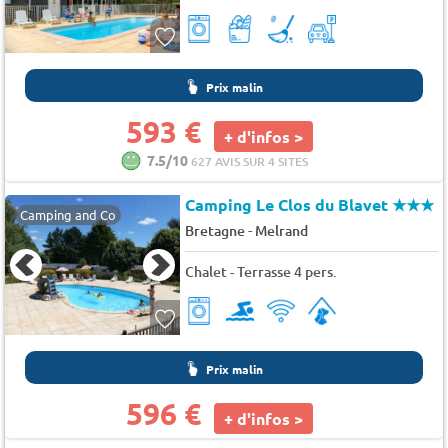
Prix malin
593 €
+ d'infos >
7.5/10
627 AVIS SUR 4 SITES
Camping Le Clos du Blavet
★★★
Camping and Co
-
Bretagne
Melrand
Chalet - Terrasse 4 pers.
Prix malin
596 €
+ d'infos >