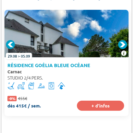
29.08 > 05.09
RÉSIDENCE GOÉLIA BLEUE OCÉANE
Carnac
STUDIO 2/4 PERS.
455€
-9%
dès 415€ / sem.
+ d'infos