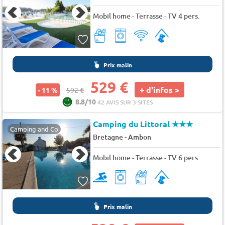
Mobil home - Terrasse - TV 4 pers.
Prix malin
529 €
+ d'infos >
- 11 %
592 €
8.8/10
42 AVIS SUR 3 SITES
Camping du Littoral
★★★
Camping and Co
-
Bretagne
Ambon
Mobil home - Terrasse - TV 6 pers.
Prix malin