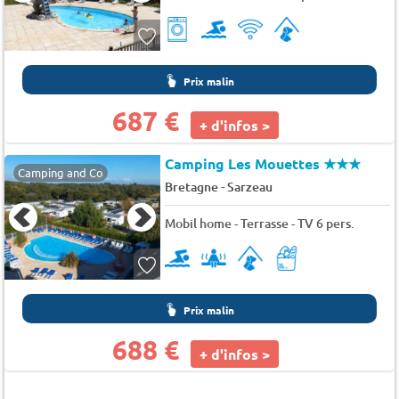
Prix malin
687 €
+ d'infos >
Camping Les Mouettes
★★★
Camping and Co
-
Bretagne
Sarzeau
Mobil home - Terrasse - TV 6 pers.
Prix malin
688 €
+ d'infos >