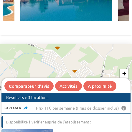
+
−
Comparateur d'avis
Activités
A proximité
Résultats > 3 locations
Prix TTC par semaine (Frais de dossier inclus)
PARTAGER
Disponibilité à vérifier auprès de l'établissement :