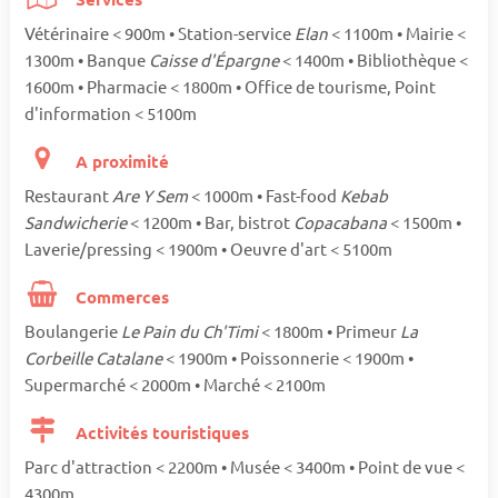
Vétérinaire < 900m • Station-service
Elan
< 1100m • Mairie <
1300m • Banque
Caisse d'Épargne
< 1400m • Bibliothèque <
1600m • Pharmacie < 1800m • Office de tourisme, Point
d'information < 5100m
A proximité
Restaurant
Are Y Sem
< 1000m • Fast-food
Kebab
Sandwicherie
< 1200m • Bar, bistrot
Copacabana
< 1500m •
Laverie/pressing < 1900m • Oeuvre d'art < 5100m
Commerces
Boulangerie
Le Pain du Ch'Timi
< 1800m • Primeur
La
Corbeille Catalane
< 1900m • Poissonnerie < 1900m •
Supermarché < 2000m • Marché < 2100m
Activités touristiques
Parc d'attraction < 2200m • Musée < 3400m • Point de vue <
4300m