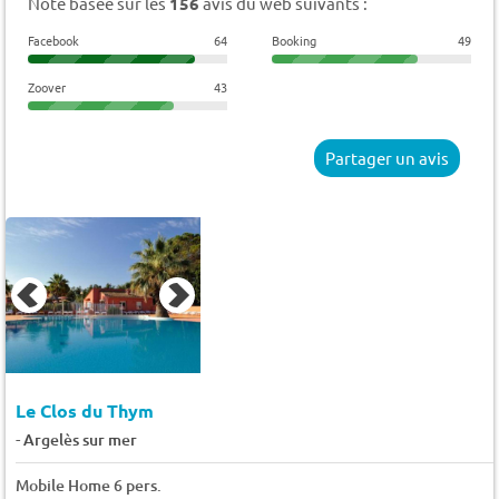
Note basée sur les
156
avis du web suivants :
Facebook
64
Booking
49
Zoover
43
Partager un avis
Le Clos du Thym
-
Argelès sur mer
Mobile Home 6 pers.