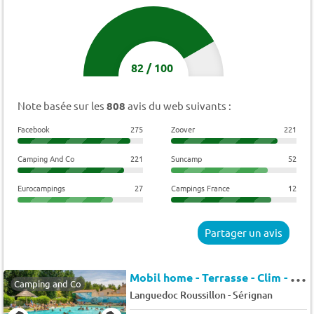
82
/
100
Note basée sur les
808
avis du web suivants :
Facebook
275
Zoover
221
Camping And Co
221
Suncamp
52
Eurocampings
27
Campings France
12
Partager un avis
M
obil home - Terrasse - Clim - TV 5 pers.
Camping and Co
-
Languedoc Roussillon
Sérignan