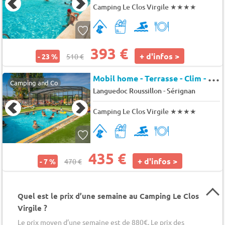
Camping Le Clos Virgile
★★★★
393 €
+ d'infos >
- 23 %
510 €
M
obil home - Terrasse - Clim - TV 8 pers.
Camping and Co
-
Languedoc Roussillon
Sérignan
Camping Le Clos Virgile
★★★★
435 €
+ d'infos >
- 7 %
470 €
Quel est le prix d’une semaine au Camping Le Clos
Virgile ?
Le prix moyen d’une semaine est de 880€. Le prix des