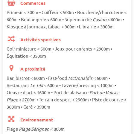
Commerces
Primeur < 300m • Coiffeur < 500m • Boucherie/charcuterie <
600m • Boulangerie < 600m • Supermarché
Casino
< 600m •
Kiosque à journaux, tabac. < 900m • Librairie < 3900m
Activités sportives
Golf miniature < 500m • Jeux pour enfants < 2900m •
Équitation < 3500m
A proximité
Bar, bistrot < 600m • Fast-food
McDonald's
< 600m •
Restaurant
Le Tiki
< 600m • Laverie/pressing < 1000m •
Oeuvre d'art < 1600m • Port de plaisance
Port de Valras-
Plage
< 2700m • Terrain de sport < 2900m • Piste de course <
3600m • Café < 3900m
Environnement
Plage
Plage Sérignan
< 800m