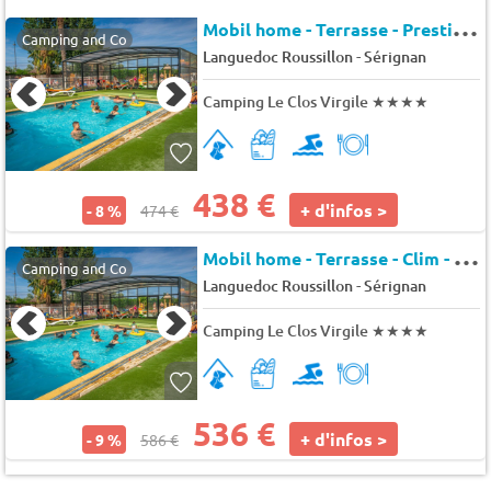
M
obil home - Terrasse - Prestige - Clim - TV 4 pers.
Camping and Co
-
Languedoc Roussillon
Sérignan
Camping Le Clos Virgile
★★★★
438 €
+ d'infos >
- 8 %
474 €
M
obil home - Terrasse - Clim - TV 8 pers.
Camping and Co
-
Languedoc Roussillon
Sérignan
Camping Le Clos Virgile
★★★★
536 €
+ d'infos >
- 9 %
586 €