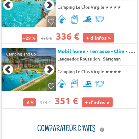
Camping Le Clos Virgile
★★★★
336 €
+ d'infos >
- 29 %
470 €
M
obil home - Terrasse - Clim - TV 7 pers.
Camping and Co
-
Languedoc Roussillon
Sérignan
Camping Le Clos Virgile
★★★★
351 €
+ d'infos >
- 6 %
374 €
COMPARATEUR D'AVIS