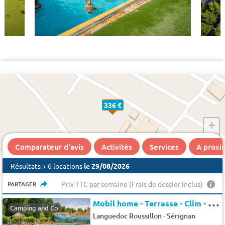
336 €
+
−
Comparateur d'avis
Activités
Services
A proxi
Résultats > 6 locations
le 29/08/2026
Prix TTC par semaine (Frais de dossier inclus)
PARTAGER
M
obil home - Terrasse - Clim - TV 6 pers.
Camping and Co
-
Languedoc Roussillon
Sérignan