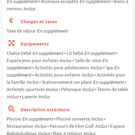
En supplément
• Animaux acceptés
En supplément
• Bains à
remous
Inclus
Charges et taxes
Taxe de séjour
En supplément
Equipements
Chaise bébé
En supplément
• Lit bébé
En supplément
•
Espace jeux pour enfants
Inclus
• Salle de Jeux
En
supplément
• Activités pour adolescents
Inclus
• Spa
En
supplément
• Activités pour enfants
Inclus
• Activités pour
la famille
Inclus
• Stationnement sur place
En supplément
•
Activités sportives
Inclus
• Pétanque
Inclus
• Tennis de table
Inclus
• Laverie
Inclus
Description extérieure
Piscine
En supplément
• Piscine couverte
Inclus
•
Restauration
Inclus
• Parcours de Mini-Golf
Inclus
• Espace
Balnéoludique
Inclus
• Bain à remous
Inclus