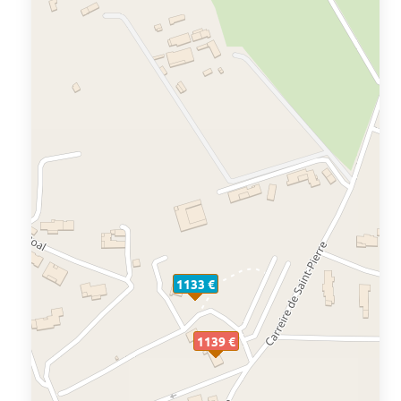
1133 €
1139 €