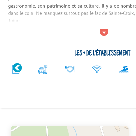
gastronomie, son patrimoine et sa culture. Il y a de nombre
dans le coin. Ne manquez surtout pas le lac de Sainte-Croix, 
Toine !
Activités et services
Le Camping Le Domaine du Golfe de Saint Tropez met &agrav..
LES + DE L'ÉTABLISSEMENT