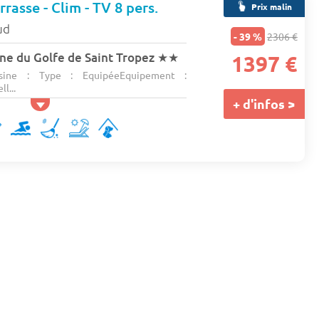
rasse - Clim - TV 8 pers.
Prix malin
ud
- 39 %
2306 €
e du Golfe de Saint Tropez
★★
1397 €
ine : Type : EquipéeEquipement :
ll...
+ d'infos >