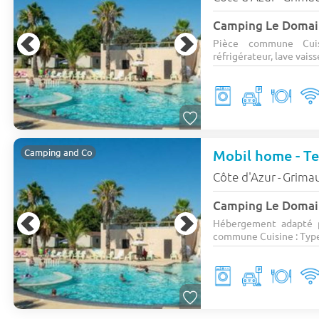
Camping Le Domain
Pièce commune Cuis
réfrigérateur, lave vaisse
Mobil home - Ter
Camping and Co
Côte d'Azur
Grima
-
Camping Le Domain
Hébergement adapté p
commune Cuisine : Type 