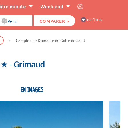
ière minute
Week-end
+
de filtres
COMPARER >
d
Camping Le Domaine du Golfe de Saint
z ★
- Grimaud
EN IMAGES