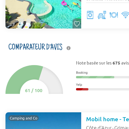
COMPARATEUR D'AVIS
Note basée sur les
675
avis
Booking
Yelp
61
/
100
Mobil home - Ter
Camping and Co
Côte d'Azur
Grima
-