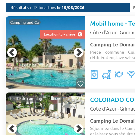
Résultats > 12 locations
le 15/08/2026
Mobil home - Ter
Camping and Co
Côte d'Azur
Grima
-
Location la - chère
Camping Le Domain
Pièce commune Cuis
réfrigérateur, lave vaisse
COLORADO CONF
le site du camping
Côte d'Azur
Grima
-
Camping Le Domain
Séjournez dans le Camp
et laissez-vous séduire 