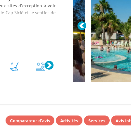
ux sites d'exception à voir
le Cap Sicié et le sentier de
.
Comparateur d'avis
Activités
Services
Avis in