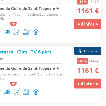
- 30 %
1649 €
e du Golfe de Saint Tropez
★★
1161 €
ine : Type : EquipéeEquipement :
ll...
+ d'infos >
rasse - Clim - TV 6 pers.
Prix malin
ud
- 30 %
1649 €
e du Golfe de Saint Tropez
★★
1161 €
our 6 personnes dont 2 enfants Pièce
...
+ d'infos >