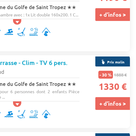
e du Golfe de Saint Tropez
★★
+ d'infos >
bre avec : 1x Lit double 160x200. 1 C...
rasse - Clim - TV 6 pers.
Prix malin
ud
- 30 %
1888 €
e du Golfe de Saint Tropez
★★
1330 €
our 6 personnes dont 2 enfants Pièce
...
+ d'infos >