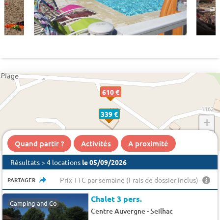
610 €
339 €
+
−
Quand partir ?
Activités
A proximité
Résultats > 4 locations
le 05/09/2026
Prix TTC par semaine (Frais de dossier inclus)
PARTAGER
Chalet 3 pers.
Camping and Co
-
Centre Auvergne
Seilhac