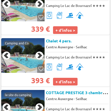
Camping Le Lac de Bournazel
★★★★
339 €
+ d'infos >
Chalet 4 pers.
Camping and Co
-
Centre Auvergne
Seilhac
Camping Le Lac de Bournazel
★★★★
393 €
+ d'infos >
C
OTTAGE PRESTIGE 3 chambres 6 pers.
le site du camping
-
Centre Auvergne
Seilhac
Camping Le Lac de Bournazel
★★★★