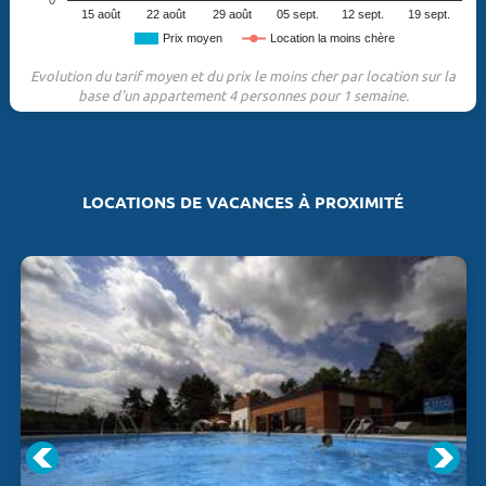
0
15 août
22 août
29 août
05 sept.
12 sept.
19 sept.
Prix moyen
Location la moins chère
Evolution du tarif moyen et du prix le moins cher par location sur la
base d'un appartement 4 personnes pour 1 semaine.
LOCATIONS DE VACANCES À PROXIMITÉ