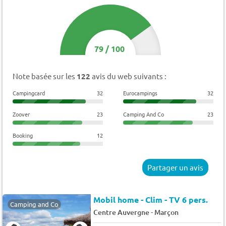
79
/
100
Note basée sur les
122
avis du web suivants :
Campingcard
32
Eurocampings
32
Zoover
23
Camping And Co
23
Booking
12
Partager un avis
Mobil home - Clim - TV 6 pers.
Camping and Co
-
Centre Auvergne
Marçon