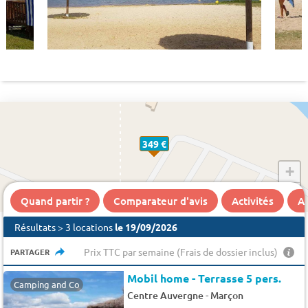
349 €
+
−
Quand partir ?
Comparateur d'avis
Activités
A 
Résultats > 3 locations
le 19/09/2026
Prix TTC par semaine (Frais de dossier inclus)
PARTAGER
Mobil home - Terrasse 5 pers.
Camping and Co
-
Centre Auvergne
Marçon