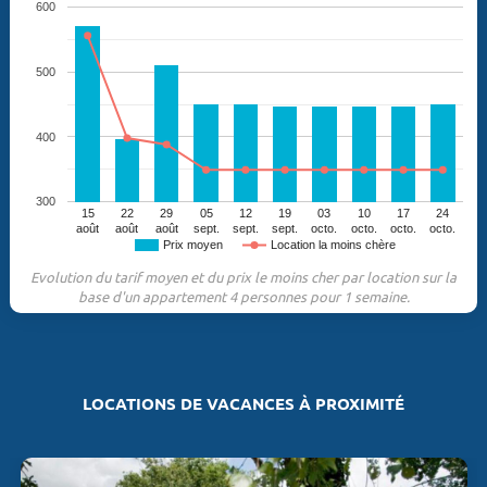
600
500
400
300
15
22
29
05
12
19
03
10
17
24
août
août
août
sept.
sept.
sept.
octo.
octo.
octo.
octo.
Prix moyen
Location la moins chère
Evolution du tarif moyen et du prix le moins cher par location sur la
base d'un appartement 4 personnes pour 1 semaine.
LOCATIONS DE VACANCES À PROXIMITÉ