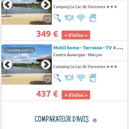
Camping Le Lac de Varennes
★★★
349 €
+ d'infos >
M
obil home - Terrasse - TV 4 pers.
Camping and Co
-
Centre Auvergne
Marçon
Camping Le Lac de Varennes
★★★
437 €
+ d'infos >
COMPARATEUR D'AVIS