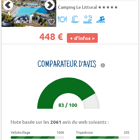
Camping Le Littoral
★★★★★
448 €
+ d'infos >
COMPARATEUR D'AVIS
83
/
100
Note basée sur les
2061
avis du web suivants :
Yellohvillage
1606
Tripadvisor
205