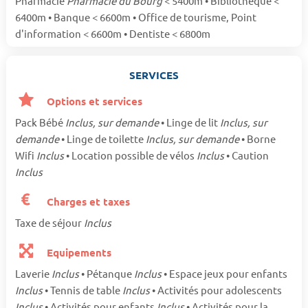
Pharmacie
Pharmacie du Bourg
< 5400m • Bibliothèque <
6400m • Banque < 6600m • Office de tourisme, Point
d'information < 6600m • Dentiste < 6800m
SERVICES
Options et services
Pack Bébé
Inclus, sur demande
• Linge de lit
Inclus, sur
demande
• Linge de toilette
Inclus, sur demande
• Borne
Wifi
Inclus
• Location possible de vélos
Inclus
• Caution
Inclus
Charges et taxes
Taxe de séjour
Inclus
Equipements
Laverie
Inclus
• Pétanque
Inclus
• Espace jeux pour enfants
Inclus
• Tennis de table
Inclus
• Activités pour adolescents
Inclus
• Activités pour enfants
Inclus
• Activités pour la