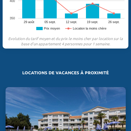
400
350
29 août
05 sept.
12 sept.
19 sept.
26 sept.
Prix moyen
Location la moins chère
Evolution du tarif moyen et du prix le moins cher par location sur la
base d'un appartement 4 personnes pour 1 semaine.
LOCATIONS DE VACANCES À PROXIMITÉ