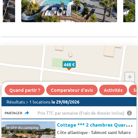
448 €
+
−
Quand partir ?
Comparateur d'avis
Activités
Se
Résultats > 1 locations
le 29/08/2026
Prix TTC par semaine (Frais de dossier inclus)
PARTAGER
C
ottage *** 2 chambres Quartier Color 4 pers.
le site du camping
-
Côte atlantique
Talmont saint hilaire