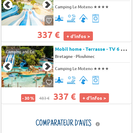
Camping Le Moteno
★★★★
337 €
+ d'infos >
M
obil home - Terrasse - TV 6 pers.
Camping and Co
-
Bretagne
Plouhinec
Camping Le Moteno
★★★★
337 €
+ d'infos >
- 30 %
483 €
COMPARATEUR D'AVIS