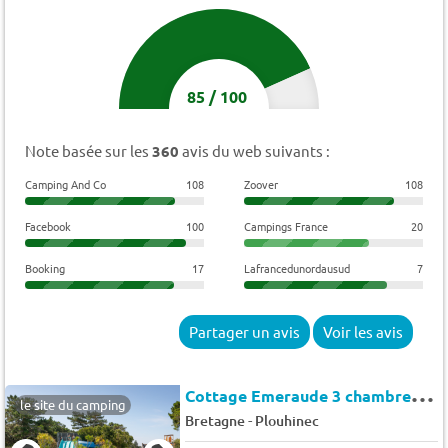
85
/
100
Note basée sur les
360
avis du web suivants :
Camping And Co
108
Zoover
108
Facebook
100
Campings France
20
Booking
17
Lafrancedunordausud
7
Partager un avis
Voir les avis
C
ottage Emeraude 3 chambres 1 salle de bain *** 6 pers.
le site du camping
-
Bretagne
Plouhinec