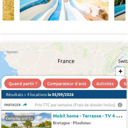
+
−
Quand partir ?
Comparateur d'avis
Activités
Se
Résultats > 4 locations
le 05/09/2026
Prix TTC par semaine (Frais de dossier inclus)
PARTAGER
M
obil home - Terrasse - TV 4 pers.
Camping and Co
-
Bretagne
Plouhinec