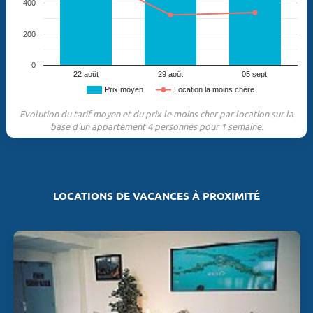
400
200
0
22 août
29 août
05 sept.
Prix moyen
Location la moins chère
Evolution du tarif moyen et du prix le moins cher par location sur la
base d'un appartement 4 personnes pour 1 semaine.
LOCATIONS DE VACANCES À PROXIMITÉ