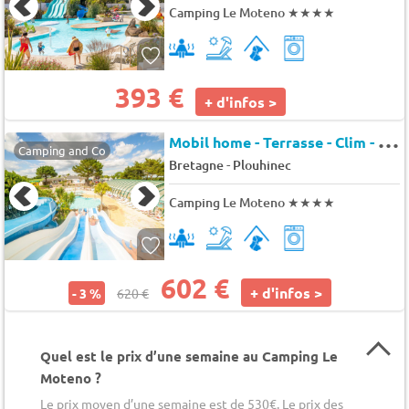
Camping Le Moteno
★★★★
393 €
+ d'infos >
M
obil home - Terrasse - Clim - TV 6 pers.
Camping and Co
-
Bretagne
Plouhinec
Camping Le Moteno
★★★★
602 €
+ d'infos >
- 3 %
620 €
Quel est le prix d’une semaine au Camping Le
Moteno ?
Le prix moyen d’une semaine est de 530€. Le prix des