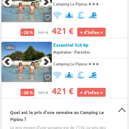
Camping Le Pipiou
★★★
421 €
+ d'infos >
- 28 %
581 €
Essentiel 3ch 8p
Siblu
-
Aquitaine
Parentis
Camping Le Pipiou
★★★
421 €
+ d'infos >
- 28 %
581 €
Quel est le prix d’une semaine au Camping Le
Pipiou ?
Le prix moyen d’une semaine est de 715€. Le prix des