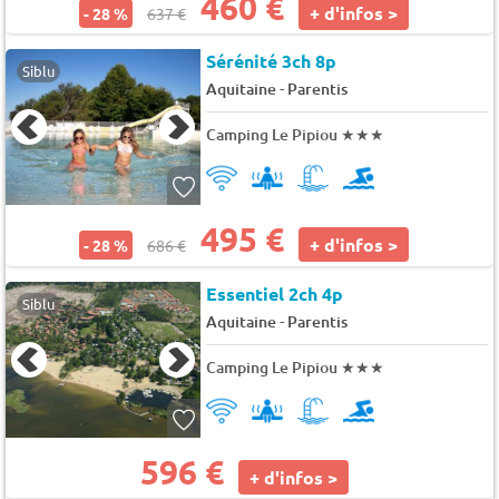
460 €
+ d'infos >
- 28 %
637 €
Sérénité 3ch 8p
Siblu
-
Aquitaine
Parentis
Camping Le Pipiou
★★★
495 €
+ d'infos >
- 28 %
686 €
Essentiel 2ch 4p
Siblu
-
Aquitaine
Parentis
Camping Le Pipiou
★★★
596 €
+ d'infos >