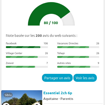
80
/
100
Note basée sur les
200
avis du web suivants :
Facebook
106
Vacances Directes
26
Village Center
26
Tohapi
26
Zoover
7
Autres sites
9
Partager un avis
Voir les avis
Essentiel 2ch 6p
Siblu
-
Aquitaine
Parentis