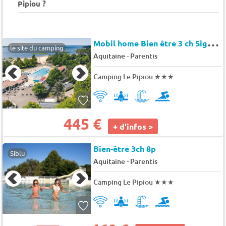
Pipiou ?
M
obil home Bien être 3 ch Signature sans clim 8 pers.
le site du camping
-
Aquitaine
Parentis
Camping Le Pipiou
★★★
445 €
+ d'infos >
Bien-être 3ch 8p
Siblu
-
Aquitaine
Parentis
Camping Le Pipiou
★★★