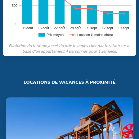
500
0
08 août
15 août
22 août
29 août
05 sept.
12 sept.
19 sept.
Prix moyen
Location la moins chère
Evolution du tarif moyen et du prix le moins cher par location sur la
base d'un appartement 4 personnes pour 1 semaine.
LOCATIONS DE VACANCES À PROXIMITÉ