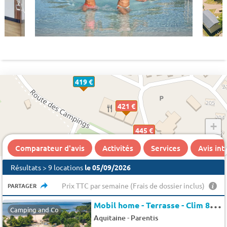
419 €
421 €
+
445 €
−
Comparateur d'avis
Activités
Services
Avis in
Résultats > 9 locations
le 05/09/2026
Prix TTC par semaine (Frais de dossier inclus)
PARTAGER
M
obil home - Terrasse - Clim 8 pers.
Camping and Co
-
Aquitaine
Parentis