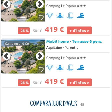
Camping Le Pipiou
★★★
419 €
+ d'infos >
- 28 %
581 €
Mobil home - Terrasse 6 pers.
Camping and Co
-
Aquitaine
Parentis
Camping Le Pipiou
★★★
419 €
+ d'infos >
- 28 %
581 €
COMPARATEUR D'AVIS