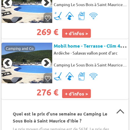
Camping Le Sous Bois à Saint Maurice d'Ibie
269 €
+ d'infos >
M
obil home - Terrasse - Clim 4 pers.
Camping and Co
-
Ardèche
Salavas vallon pont d'arc
Camping Le Sous Bois à Saint Maurice d'Ibie
276 €
+ d'infos >
Quel est le prix d’une semaine au Camping Le
Sous Bois à Saint Maurice d'Ibie ?
Le prix moyen d’une semaine est de 563€. Le prix des