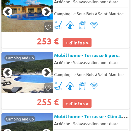
-
Ardèche
Salavas vallon pont d'arc
Camping Le Sous Bois à Saint Maurice d'Ibie
253 €
+ d'infos >
Mobil home - Terrasse 6 pers.
Camping and Co
-
Ardèche
Salavas vallon pont d'arc
Camping Le Sous Bois à Saint Maurice d'Ibie
255 €
+ d'infos >
M
obil home - Terrasse - Clim 4 pers.
Camping and Co
-
Ardèche
Salavas vallon pont d'arc