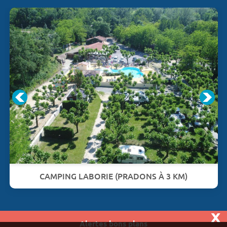
CAMPING LABORIE (PRADONS À 3 KM)
x
Alertes bons plans
Vivaweb SARL - RCS Créteil n°790 591 572