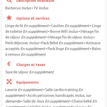
Description intérieure
Barbecue
Inclus
• TV
Inclus
Options et services
Linge de lit
En supplément
• Caution
En supplément
• Linge
de toilette
En supplément
• Borne Wifi
Inclus
• Ménage fin
de séjour
En supplément
• Ménage fin de séjour
Inclus
•
Petit-déjeuner
Inclus
• Pack Bébé
En supplément
• Animaux
acceptés
En supplément
• Pack linge
En supplément
• Bains
à remous
En supplément
Charges et taxes
Taxe de séjour
En supplément
Equipements
Laverie
En supplément
• Salle cardio-training
En
supplément
• Accès personnes handicapés
Inclus, sur
demande
• Salle de Jeux
En supplément
• Chaise bébé
En
supplément
• Lit bébé
Inclus, sur demande
• Sauna
En