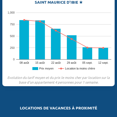
SAINT MAURICE D'IBIE ★
1,000
750
500
250
0
08 août
15 août
22 août
29 août
05 sept.
12 sept.
Prix moyen
Location la moins chère
Evolution du tarif moyen et du prix le moins cher par location sur la
base d'un appartement 4 personnes pour 1 semaine.
LOCATIONS DE VACANCES À PROXIMITÉ