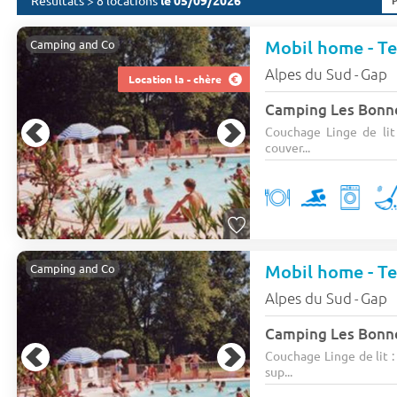
Résultats > 8 locations
le 05/09/2026
Mobil home - Te
Camping and Co
Alpes du Sud
Gap
-
Location la - chère
Camping Les Bonn
Couchage Linge de lit :
couver...
Mobil home - Ter
Camping and Co
Alpes du Sud
Gap
-
Camping Les Bonn
Couchage Linge de lit : 
sup...