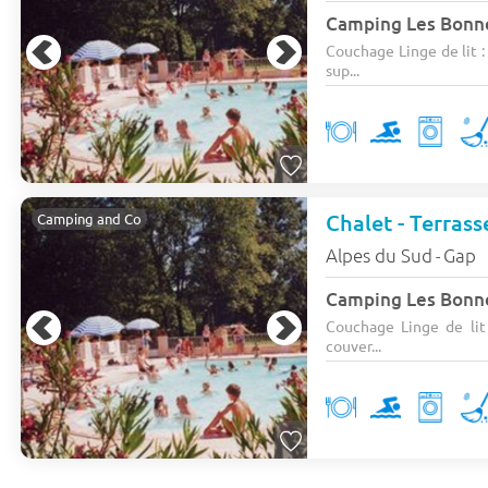
Camping Les Bonn
Couchage Linge de lit : 
sup...
Chalet - Terrass
Camping and Co
Alpes du Sud
Gap
-
Camping Les Bonn
Couchage Linge de lit :
couver...