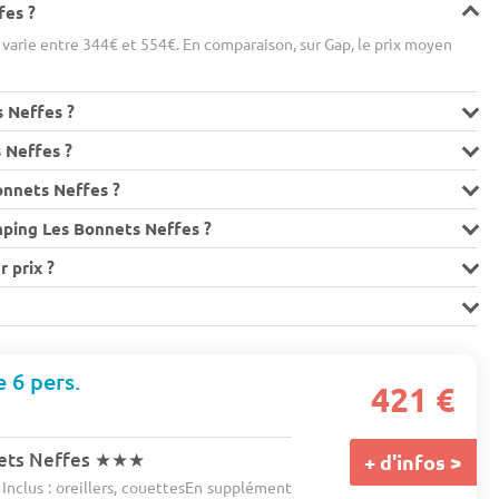
fes ?
varie entre 344€ et 554€. En comparaison, sur Gap, le prix moyen
s Neffes ?
 Neffes ?
onnets Neffes ?
mping Les Bonnets Neffes ?
 prix ?
e 6 pers.
421 €
ets Neffes
★★★
+ d'infos >
 Inclus : oreillers, couettesEn supplément