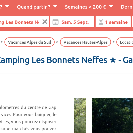
?
Quand partir ?
Semaines < 200 €
Dern
Vacances Alpes du Sud
Vacances Hautes-Alpes
Locati
amping Les Bonnets Neffes ★
- G
ilomètres du centre de Gap
rvices Pour vous baigner, le
vices, vous pourrez disposer
es supermarchés vous pouvez