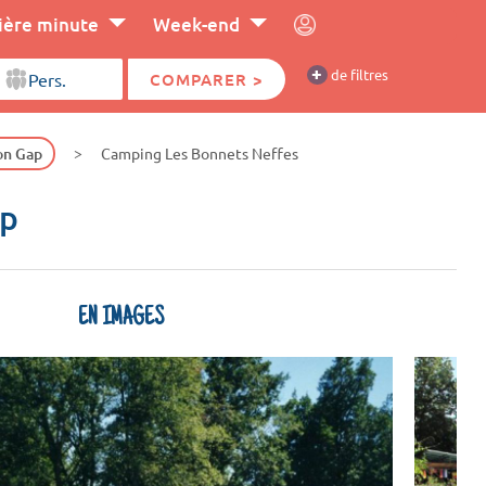
ière minute
Week-end
+
de filtres
COMPARER >
on Gap
Camping Les Bonnets Neffes
ap
EN IMAGES