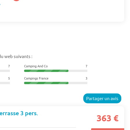
du web suivants :
7
Camping And Co
7
5
Campings France
3
Partager un avis
errasse 3 pers.
363 €