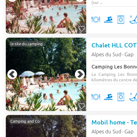
(sur ...
Chalet HLL COTT
le site du camping
Alpes du Sud
Gap
-
Camping Les Bonn
La Camping Les Bonn
kilomètres du centre de 
Mobil home - Te
Camping and Co
Alpes du Sud
Gap
-