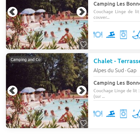
Camping Les Bonn
Couchage Linge de lit :
couver...
Chalet - Terrass
Camping and Co
Alpes du Sud
Gap
-
Camping Les Bonn
Couchage Linge de lit :
(sur ...