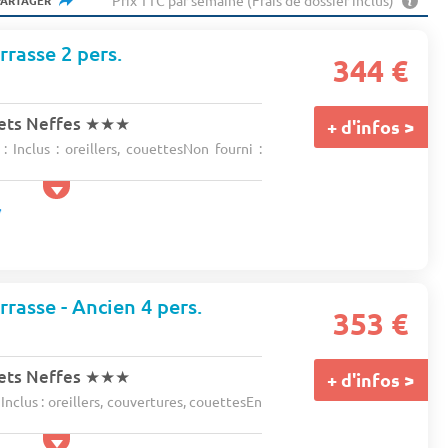
Prix TTC par semaine (Frais de dossier inclus)
PARTAGER
rrasse 2 pers.
344 €
ets Neffes
★★★
+ d'infos >
 Inclus : oreillers, couettesNon fourni :
rasse - Ancien 4 pers.
353 €
ets Neffes
★★★
+ d'infos >
Inclus : oreillers, couvertures, couettesEn