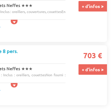
ets Neffes
★★★
+ d'infos >
Inclus : oreillers, couvertures, couettesEn
e 8 pers.
703 €
ets Neffes
★★★
+ d'infos >
 Inclus : oreillers, couettesNon fourni :