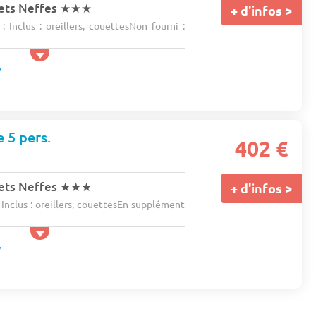
ets Neffes
★★★
+ d'infos >
 Inclus : oreillers, couettesNon fourni :
e 5 pers.
402 €
ets Neffes
★★★
+ d'infos >
 Inclus : oreillers, couettesEn supplément