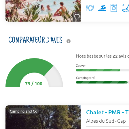
COMPARATEUR D'AVIS
Note basée sur les
22
avis 
Zoover
Campingcard
73
/
100
Chalet - PMR - T
Camping and Co
Alpes du Sud
Gap
-