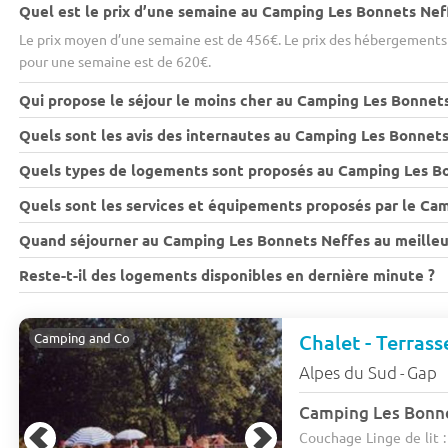
Quel est le prix d’une semaine au Camping Les Bonnets Nef
Le prix moyen d’une semaine est de 456€. Le prix des hébergements 
pour une semaine est de 620€.
Qui propose le séjour le moins cher au Camping Les Bonnet
Quels sont les avis des internautes au Camping Les Bonnets
Quels types de logements sont proposés au Camping Les B
Quels sont les services et équipements proposés par le Ca
Quand séjourner au Camping Les Bonnets Neffes au meilleur
Reste-t-il des logements disponibles en dernière minute ?
Chalet - Terrass
Camping and Co
Alpes du Sud
Gap
-
Camping Les Bonn
Couchage Linge de lit :