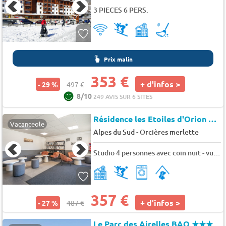
3 PIECES 6 PERS.
Prix malin
353 €
+ d'infos >
- 29 %
497 €
8/10
249 AVIS SUR 6 SITES
Résidence les Etoiles d'Orion
★★
Vacanceole
-
Alpes du Sud
Orcières merlette
Studio 4 personnes avec coin nuit - vue montagne
357 €
+ d'infos >
- 27 %
487 €
Le Parc des Airelles BAQ
★★★