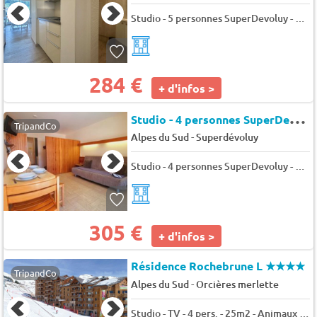
Studio - 5 personnes SuperDevoluy - Bois d'aurouze costebelle
284 €
+ d'infos >
S
tudio - 4 personnes SuperDevoluy - Bois d'aurouze obiou
TripandCo
-
Alpes du Sud
Superdévoluy
Studio - 4 personnes SuperDevoluy - Bois d'aurouze obiou
305 €
+ d'infos >
Résidence Rochebrune L
★★★★
TripandCo
-
Alpes du Sud
Orcières merlette
Studio - TV - 4 pers. - 25m2 - Animaux admis