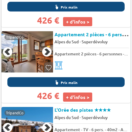
Prix malin
426 €
+ d'infos >
A
ppartement 2 pièces - 6 personnes - SuperDevoluy - Chalets superd fraxinelle
TripandCo
-
Alpes du Sud
Superdévoluy
Appartement 2 pièces - 6 personnes - SuperDevoluy - Chalets superd fraxinelle
Prix malin
426 €
+ d'infos >
L'Orée des pistes
★★★★
TripandCo
-
Alpes du Sud
Superdévoluy
Appartement - TV - 6 pers. - 40m2 - Animaux admis