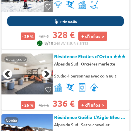
Prix malin
328 €
+ d'infos >
- 29 %
462 €
8/10
249 AVIS SUR 6 SITES
Résidence Etoiles d'Orion
★★★
Vacanceole
-
Alpes du Sud
Orcières merlette
Studio 4 personnes avec coin nuit
336 €
+ d'infos >
- 26 %
457 €
Résidence Goélia L'Aigle Bleu
★★
Goelia
-
Alpes du Sud
Serre chevalier