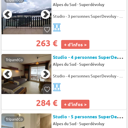
-
Alpes du Sud
Superdévoluy
Studio - 3 personnes SuperDevoluy - Les issarts
263 €
+ d'infos >
S
tudio - 4 personnes SuperDevoluy - Bois d'aurouze costebelle
TripandCo
-
Alpes du Sud
Superdévoluy
Studio - 4 personnes SuperDevoluy - Bois d'aurouze costebelle
284 €
+ d'infos >
S
tudio - 5 personnes SuperDevoluy - Bois d'aurouze costebelle
TripandCo
-
Alpes du Sud
Superdévoluy