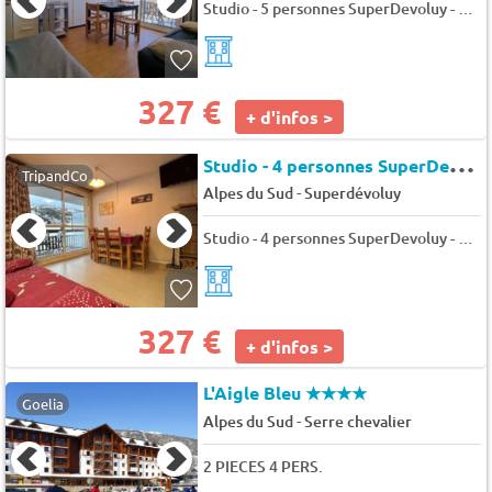
Studio - 5 personnes SuperDevoluy - Bois d'aurouze puy
327 €
+ d'infos >
S
tudio - 4 personnes SuperDevoluy - Bois d'aurouze costebelle
TripandCo
-
Alpes du Sud
Superdévoluy
Studio - 4 personnes SuperDevoluy - Bois d'aurouze costebelle
327 €
+ d'infos >
L'Aigle Bleu
★★★★
Goelia
-
Alpes du Sud
Serre chevalier
2 PIECES 4 PERS.