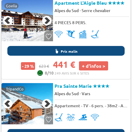
Apartment L'Aigle Bleu
★★★★
Goelia
-
Alpes du Sud
Serre chevalier
4 PIECES 8 PERS.
Prix malin
441 €
+ d'infos >
- 29 %
623 €
8/10
249 AVIS SUR 6 SITES
Pra Sainte Marie
★★★★
TripandCo
-
Alpes du Sud
Vars
Appartement - TV - 6 pers. - 38m2 - Animaux admis