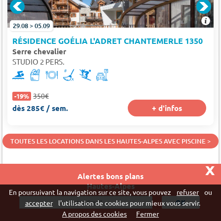
29.08 > 05.09
RÉSIDENCE GOÉLIA L'ADRET CHANTEMERLE 1350
Serre chevalier
STUDIO 2 PERS.
350€
-19%
dès 285€ / sem.
+ d'infos
TOUTES LES LOCATIONS DANS LES HAUTES-ALPES AVEC PISCINE >
x
Alertes bons plans
Hautes-Alpes
En poursuivant la navigation sur ce site, vous pouvez
refuser
ou
LOCATIONS DE VACANCES AU SKI EN ALTITUDE
accepter
l'utilisation de cookies pour mieux vous servir.
A propos des cookies
Fermer