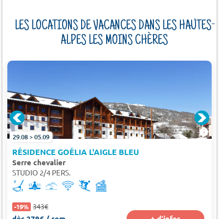
LES LOCATIONS DE VACANCES DANS LES HAUTES-
ALPES LES MOINS CHÈRES
29.08 > 05.09
RÉSIDENCE GOÉLIA L'AIGLE BLEU
Serre chevalier
STUDIO 2/4 PERS.
343€
-19%
dès 279€ / sem.
+ d'infos