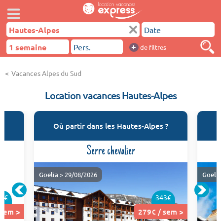
+
de filtres
Vacances Alpes du Sud
Location vacances Hautes-Alpes
Où partir dans les Hautes-Alpes ?
Serre chevalier
Goelia
> 29/08/2026
Goeli
0€
343€
 sem >
279€ / sem >