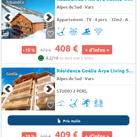
TripandCo
-
Alpes du Sud
Vars
Appartement - TV - 4 pers. - 32m2 - Animaux admis
408 €
+ d'infos >
- 15 %
479 €
8.2/10
46 AVIS SUR 3 SITES
Résidence Goélia Arya Living Stone
Goelia
-
Alpes du Sud
Vars
STUDIO 2 PERS.
Prix malin
409 €
+ d'infos >
- 19 %
505 €