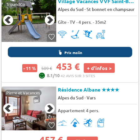
Village Vacances VVF Saint-Bonnet-en-Champsaur
TripandCo
-
Alpes du Sud
St bonnet en champsaur
Gîte - TV - 4 pers. - 35m2
Prix malin
453 €
+ d'infos >
- 11 %
509 €
8.1/10
42 AVIS SUR 3 SITES
Résidence Albane
★★★★
Pierre et Vacances
-
Alpes du Sud
Vars
Appartement 4 pers.
457 €