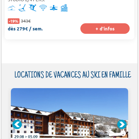
343€
-19%
dès 279€ / sem.
+ d'infos
LOCATIONS DE VACANCES AU SKI EN FAMILLE
29.08 > 05.09