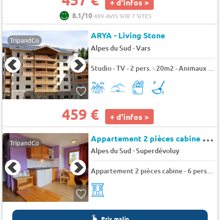
+ d'infos >
8.1/10
489 AVIS SUR 7 SITES
ARYA - Living Stone
TripandCo
-
Alpes du Sud
Vars
Studio - TV - 2 pers. - 20m2 - Animaux admis
459 €
+ d'infos >
A
ppartement 2 pièces cabine - 6 personnes - SuperDevoluy - Chalets superd ancolie
TripandCo
-
Alpes du Sud
Superdévoluy
Appartement 2 pièces cabine - 6 personnes - SuperDevoluy - Chalets superd ancolie
Prix malin