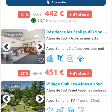
Prix malin
442 €
+ d'infos >
- 21 %
559 €
8.2/10
46 AVIS SUR 3 SITES
Résidence les Etoiles d'Orion
★★
Vacanceole
-
Alpes du Sud
Orcières merlette
Appartement 2 pièces avec coin nuit 6 personnes
451 €
+ d'infos >
- 27 %
621 €
Village Club Les Alpes du Sud
TripandCo
-
Alpes du Sud
Saint leger les melezes
Appartement - TV - 4 pers. - 25m2