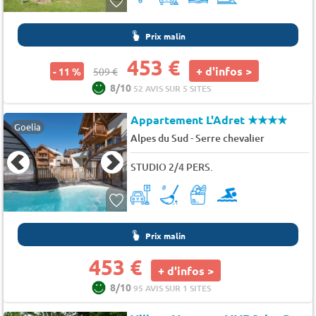
Prix malin
453 €
+ d'infos >
- 11 %
509 €
8/10
52 AVIS SUR 5 SITES
Appartement L'Adret
★★★★
Goelia
-
Alpes du Sud
Serre chevalier
STUDIO 2/4 PERS.
Prix malin
453 €
+ d'infos >
8/10
95 AVIS SUR 1 SITES