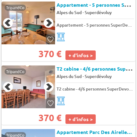
A
ppartement - 5 personnes SuperDevoluy - Les issarts
TripandCo
-
Alpes du Sud
Superdévoluy
Appartement - 5 personnes SuperDevoluy - Les issarts
370 €
+ d'infos >
T
2 cabine - 4/6 personnes SuperDevoluy - Toits du devoluy d
TripandCo
-
Alpes du Sud
Superdévoluy
T2 cabine - 4/6 personnes SuperDevoluy - Toits du devoluy d
370 €
+ d'infos >
Appartement Parc Des Airelles 355
TripandCo