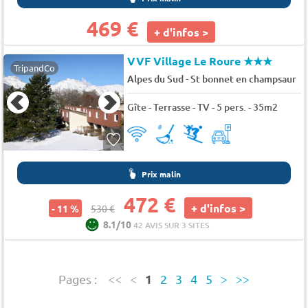
469 €
+ d'infos >
VVF Village Le Roure
★★★
TripandCo
-
Alpes du Sud
St bonnet en champsaur
Gîte - Terrasse - TV - 5 pers. - 35m2
Prix malin
472 €
+ d'infos >
- 11 %
530 €
8.1/10
42 AVIS SUR 3 SITES
1
Pages :
<<
<
2
3
4
5
>
>>