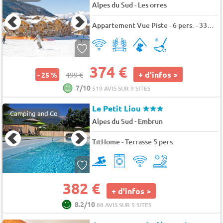
-
Alpes du Sud
Les orres
Appartement Vue Piste - 6 pers. - 33m2 - Animaux admis
374 €
+ d'infos >
- 25 %
499 €
7/10
519 AVIS SUR 9 SITES
Le Petit Liou
★★★
Camping and Co
-
Alpes du Sud
Embrun
TitHome - Terrasse 5 pers.
382 €
+ d'infos >
8.2/10
88 AVIS SUR 5 SITES