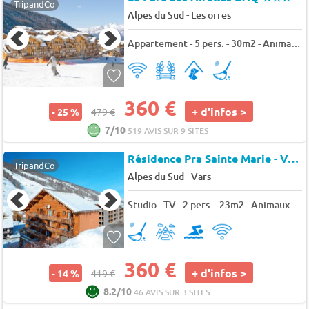
TripandCo
-
Alpes du Sud
Les orres
Appartement - 5 pers. - 30m2 - Animaux admis
360 €
+ d'infos >
- 25 %
479 €
7/10
519 AVIS SUR 9 SITES
Résidence Pra Sainte Marie - Vars
TripandCo
-
Alpes du Sud
Vars
Studio - TV - 2 pers. - 23m2 - Animaux admis
360 €
+ d'infos >
- 14 %
419 €
8.2/10
46 AVIS SUR 3 SITES