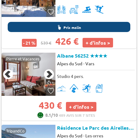
Prix malin
426 €
+ d'infos >
- 21 %
539 €
Albane 56252
★★★★
Pierre et Vacances
-
Alpes du Sud
Vars
Studio 4 pers.
430 €
+ d'infos >
8.1/10
489 AVIS SUR 7 SITES
Résidence Le Parc des Airelles
★
TripandCo
-
Alpes du Sud
Les orres