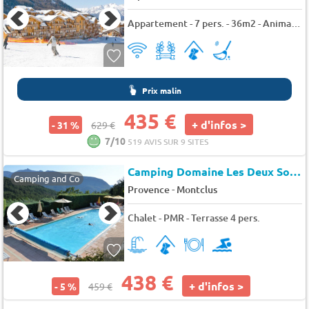
Appartement - 7 pers. - 36m2 - Animaux admis
Prix malin
435 €
+ d'infos >
- 31 %
629 €
7/10
519 AVIS SUR 9 SITES
Camping Domaine Les Deux Soleils (Serres à 2 km)
Camping and Co
-
Provence
Montclus
Chalet - PMR - Terrasse 4 pers.
438 €
+ d'infos >
- 5 %
459 €