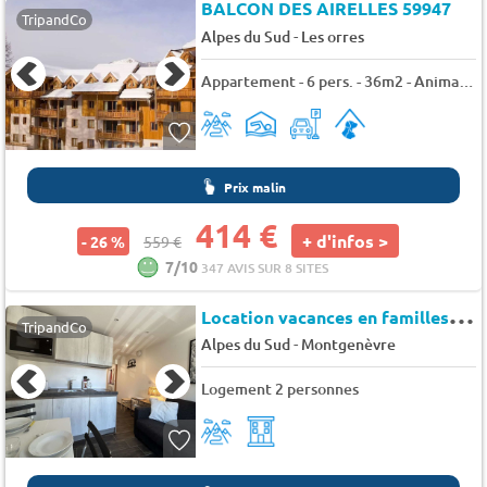
BALCON DES AIRELLES 59947
TripandCo
-
Alpes du Sud
Les orres
Appartement - 6 pers. - 36m2 - Animaux admis
Prix malin
414 €
+ d'infos >
- 26 %
559 €
7/10
347 AVIS SUR 8 SITES
L
ocation vacances en familles 2 Pax. Montgenèvre. - Saint roch
TripandCo
-
Alpes du Sud
Montgenèvre
Logement 2 personnes