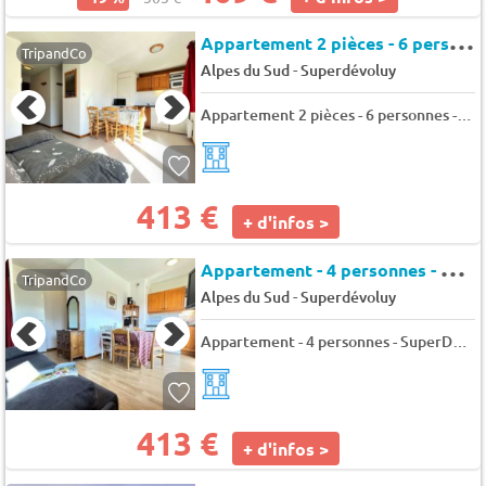
A
ppartement 2 pièces - 6 personnes - SuperDevoluy - Chalets superd fraxinelle
TripandCo
-
Alpes du Sud
Superdévoluy
Appartement 2 pièces - 6 personnes - SuperDevoluy - Chalets superd fraxinelle
413 €
+ d'infos >
A
ppartement - 4 personnes - SuperDevoluy - Chalets superd bleuet
TripandCo
-
Alpes du Sud
Superdévoluy
Appartement - 4 personnes - SuperDevoluy - Chalets superd bleuet
413 €
+ d'infos >