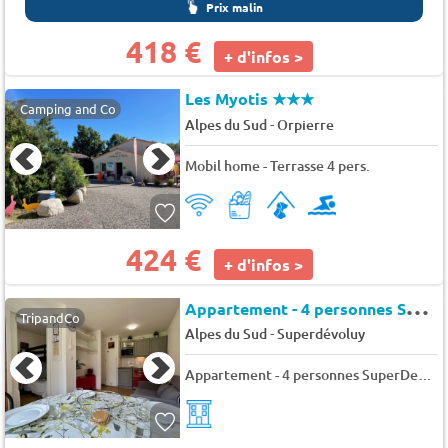
Prix malin
418 €
+ d'infos >
Les Myotis
★★★
Camping and Co
-
Alpes du Sud
Orpierre
Mobil home - Terrasse 4 pers.
424 €
+ d'infos >
A
ppartement - 4 personnes SuperDevoluy - Chalets superd ancolie
TripandCo
-
Alpes du Sud
Superdévoluy
Appartement - 4 personnes SuperDevoluy - Chalets superd ancolie