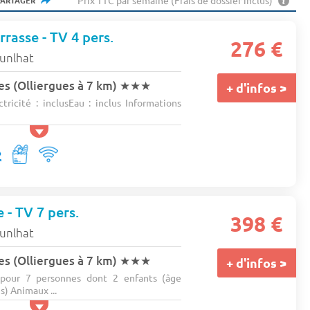
Prix TTC par semaine (Frais de dossier inclus)
PARTAGER
rasse - TV 4 pers.
276 €
unlhat
s (Olliergues à 7 km)
★★★
+ d'infos >
tricité : inclusEau : inclus Informations
e - TV 7 pers.
398 €
unlhat
s (Olliergues à 7 km)
★★★
+ d'infos >
pour 7 personnes dont 2 enfants (âge
) Animaux ...