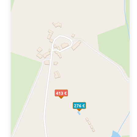
413 €
276 €