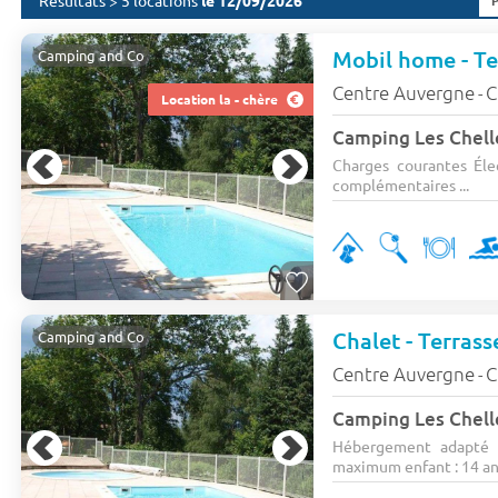
Résultats > 5 locations
le 12/09/2026
Mobil home - Ter
Camping and Co
Centre Auvergne
C
-
Location la - chère
Camping Les Chelle
Charges courantes Élec
complémentaires ...
Chalet - Terrass
Camping and Co
Centre Auvergne
C
-
Camping Les Chelle
Hébergement adapté 
maximum enfant : 14 ans