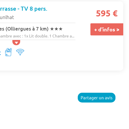
rasse - TV 8 pers.
595 €
unlhat
s (Olliergues à 7 km)
★★★
+ d'infos >
bre avec : 1x Lit double. 1 Chambre a...
Partager un avis