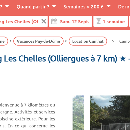
?
Quand partir ?
Semaines < 200 €
Dern
gne
Vacances Puy-de-Dôme
Location Cunlhat
Campi
Les Chelles (Olliergues à 7 km) ★
 bienvenue à 7 kilomètres du
rgne. Activités et services
iscine extérieure. Pour les
is. En ce qui concerne les