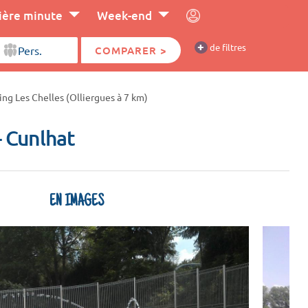
ière minute
Week-end
+
de filtres
COMPARER >
ng Les Chelles (Olliergues à 7 km)
- Cunlhat
EN IMAGES