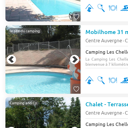
Mobilhome 31 m²
le site du camping
Centre Auvergne
C
-
Camping Les Chelle
La Camping Les Chelle
bienvenue à 7 kilomètre
Chalet - Terrass
Camping and Co
Centre Auvergne
C
-
Camping Les Chelle