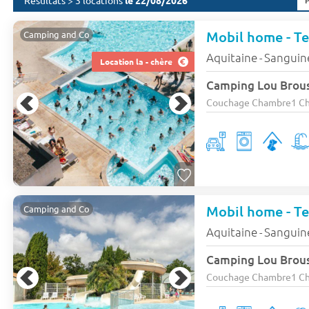
Résultats > 3 locations
le 22/08/2026
Mobil home - Te
Camping and Co
Aquitaine
Sanguin
-
Location la - chère
Camping Lou Brou
Couchage Chambre1 Cham
Mobil home - Ter
Camping and Co
Aquitaine
Sanguin
-
Camping Lou Brou
Couchage Chambre1 Cham