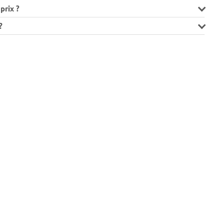
prix ?
?