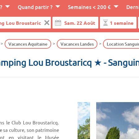
?
Quand partir ?
Semaines < 200 €
Dern
Vacances Aquitaine
Vacances Landes
Location Sangui
mping Lou Broustaricq ★
- Sangui
ns le Club Lou Broustaricq.
e sa culture, son patrimoine
ant en visitant le Musée