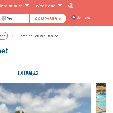
ière minute
Week-end
+
de filtres
COMPARER >
net
Camping Lou Broustaricq
net
EN IMAGES