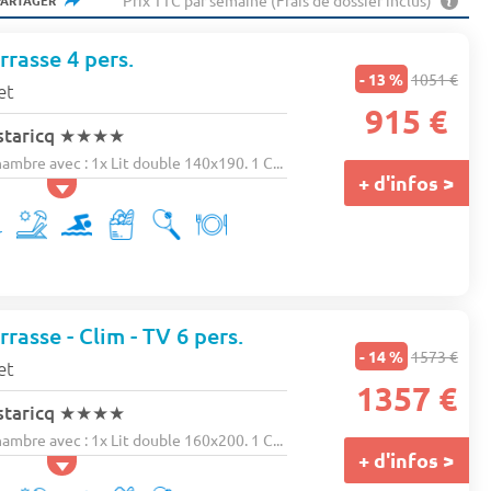
Prix TTC par semaine (Frais de dossier inclus)
PARTAGER
rrasse 4 pers.
- 13 %
1051 €
et
915 €
staricq
★★★★
bre avec : 1x Lit double 140x190. 1 C...
+ d'infos >
rasse - Clim - TV 6 pers.
- 14 %
1573 €
et
1357 €
staricq
★★★★
bre avec : 1x Lit double 160x200. 1 C...
+ d'infos >