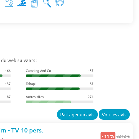
 du web suivants :
166
Camping And Co
137
137
Tohapi
87
87
Autres sites
274
Partager un avis
Voir les avis
m - TV 10 pers.
- 11 %
2212 €