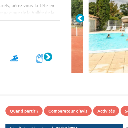
rels, aérez-vous la tête en
le paysage de la Vallée de la
Quand partir ?
Comparateur d'avis
Activités
S