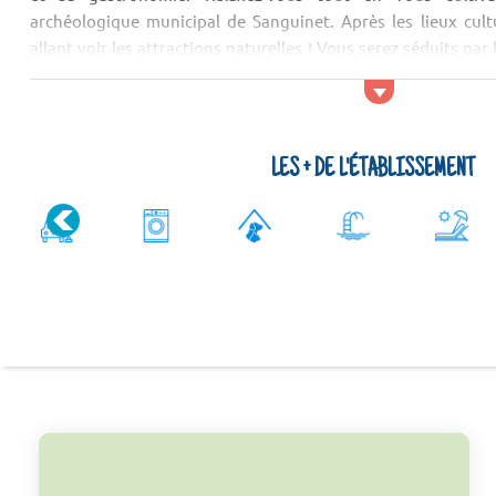
archéologique municipal de Sanguinet. Après les lieux cultu
allant voir les attractions naturelles ! Vous serez séduits par 
Leyre, de la forêt de Labenne et de l'Étang de Hardy.
Activit&...
LES + DE L'ÉTABLISSEMENT