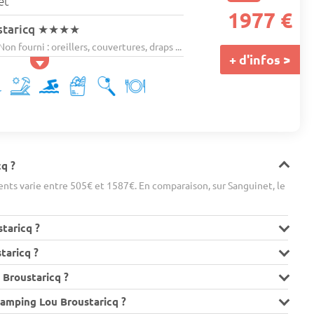
et
1977 €
staricq
★★★★
on fourni : oreillers, couvertures, draps ...
+ d'infos >
q ?
nts varie entre 505€ et 1587€. En comparaison, sur Sanguinet, le
taricq ?
taricq ?
Broustaricq ?
Camping Lou Broustaricq ?