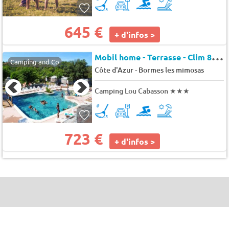
645 €
+ d'infos >
M
obil home - Terrasse - Clim 8 pers.
Camping and Co
-
Côte d'Azur
Bormes les mimosas
Camping Lou Cabasson
★★★
723 €
+ d'infos >