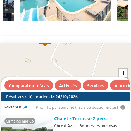
354 €
+
−
550 €
Comparateur d'avis
Activités
Services
A proxi
Résultats > 10 locations
le 24/10/2026
Prix TTC par semaine (Frais de dossier inclus)
PARTAGER
Chalet - Terrasse 2 pers.
Camping and Co
-
Côte d'Azur
Bormes les mimosas