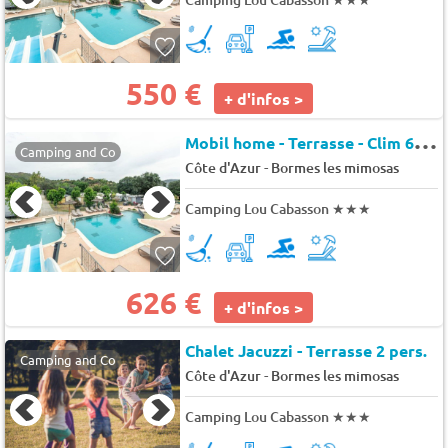
550 €
+ d'infos >
M
obil home - Terrasse - Clim 6 pers.
Camping and Co
-
Côte d'Azur
Bormes les mimosas
Camping Lou Cabasson
★★★
626 €
+ d'infos >
Chalet Jacuzzi - Terrasse 2 pers.
Camping and Co
-
Côte d'Azur
Bormes les mimosas
Camping Lou Cabasson
★★★