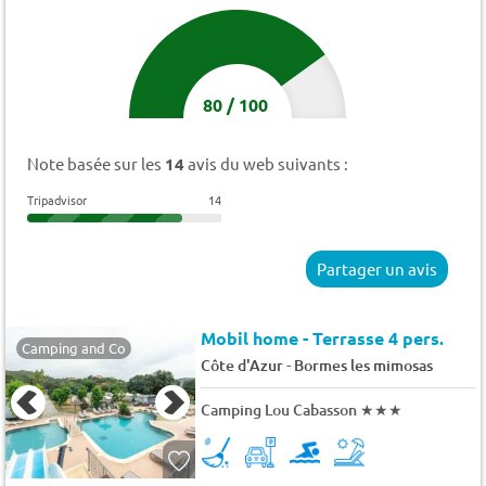
80
/
100
Note basée sur les
14
avis du web suivants :
Tripadvisor
14
Partager un avis
Mobil home - Terrasse 4 pers.
Camping and Co
-
Côte d'Azur
Bormes les mimosas
Camping Lou Cabasson
★★★