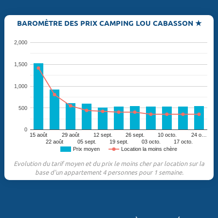
BAROMÈTRE DES PRIX CAMPING LOU CABASSON ★
2,000
1,500
1,000
500
0
15 août
29 août
12 sept.
26 sept.
10 octo.
24 o…
22 août
05 sept.
19 sept.
03 octo.
17 octo.
Prix moyen
Location la moins chère
Evolution du tarif moyen et du prix le moins cher par location sur la
base d'un appartement 4 personnes pour 1 semaine.