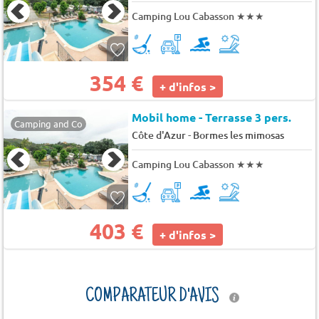
Camping Lou Cabasson
★★★
354 €
+ d'infos >
Mobil home - Terrasse 3 pers.
Camping and Co
-
Côte d'Azur
Bormes les mimosas
Camping Lou Cabasson
★★★
403 €
+ d'infos >
COMPARATEUR D'AVIS