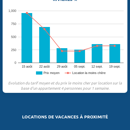
1,000
750
500
250
0
15 août
22 août
29 août
05 sept.
12 sept.
19 sept.
Prix moyen
Location la moins chère
Evolution du tarif moyen et du prix le moins cher par location sur la
base d'un appartement 4 personnes pour 1 semaine.
LOCATIONS DE VACANCES À PROXIMITÉ