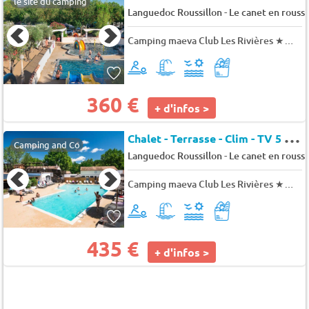
le site du camping
-
Languedoc Roussillon
Le canet en roussi
Camping maeva Club Les Rivières
★★★
360 €
+ d'infos >
C
halet - Terrasse - Clim - TV 5 pers.
Camping and Co
-
Languedoc Roussillon
Le canet en roussi
Camping maeva Club Les Rivières
★★★
435 €
+ d'infos >