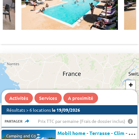
+
−
Activités
Services
A proximité
Résultats > 6 locations
le 19/09/2026
Prix TTC par semaine (Frais de dossier inclus)
PARTAGER
M
obil home - Terrasse - Clim - TV 4 pers.
Camping and Co