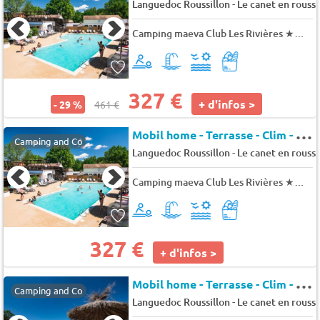
-
Languedoc Roussillon
Le canet en roussi
Camping maeva Club Les Rivières
★★★
327 €
+ d'infos >
- 29 %
461 €
M
obil home - Terrasse - Clim - TV 2 pers.
Camping and Co
-
Languedoc Roussillon
Le canet en roussi
Camping maeva Club Les Rivières
★★★
327 €
+ d'infos >
M
obil home - Terrasse - Clim - TV 6 pers.
Camping and Co
-
Languedoc Roussillon
Le canet en roussi