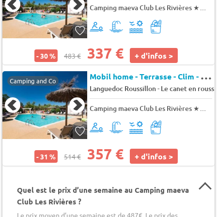
Camping maeva Club Les Rivières
★★★
337 €
+ d'infos >
- 30 %
483 €
M
obil home - Terrasse - Clim - TV 8 pers.
Camping and Co
-
Languedoc Roussillon
Le canet en roussi
Camping maeva Club Les Rivières
★★★
357 €
+ d'infos >
- 31 %
514 €
Quel est le prix d’une semaine au Camping maeva
Club Les Rivières ?
Le prix moyen d’une semaine est de 487€. Le prix des