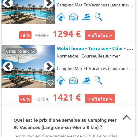
Camping Mer Et Vacances (Langrune-sur-Mer à 6 km)
1294 €
+ d'infos >
- 6 %
1378 €
M
obil home - Terrasse - Clim - TV 6 pers.
Camping and Co
-
Normandie
Courseulles sur mer
Camping Mer Et Vacances (Langrune-sur-Mer à 6 km)
1421 €
+ d'infos >
- 6 %
1515 €
Quel est le prix d’une semaine au Camping Mer
Et Vacances (Langrune-sur-Mer à 6 km) ?
Le prix moyen d’une semaine est de 1278€. Le prix des