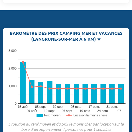
BAROMÈTRE DES PRIX CAMPING MER ET VACANCES
(LANGRUNE-SUR-MER À 6 KM) ★
3,000
2,000
1,000
0
15 août
05 sept.
19 sept.
03 octo.
17 octo.
31 octo.
29 août
12 sept.
26 sept.
10 octo.
24 octo.
07…
Prix moyen
Location la moins chère
Evolution du tarif moyen et du prix le moins cher par location sur la
base d'un appartement 4 personnes pour 1 semaine.