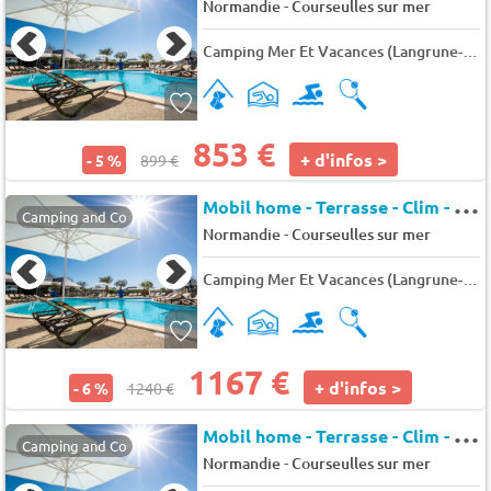
-
Normandie
Courseulles sur mer
Camping Mer Et Vacances (Langrune-sur-Mer à 6 km)
853 €
+ d'infos >
- 5 %
899 €
M
obil home - Terrasse - Clim - TV 4 pers.
Camping and Co
-
Normandie
Courseulles sur mer
Camping Mer Et Vacances (Langrune-sur-Mer à 6 km)
1167 €
+ d'infos >
- 6 %
1240 €
M
obil home - Terrasse - Clim - TV 6 pers.
Camping and Co
-
Normandie
Courseulles sur mer