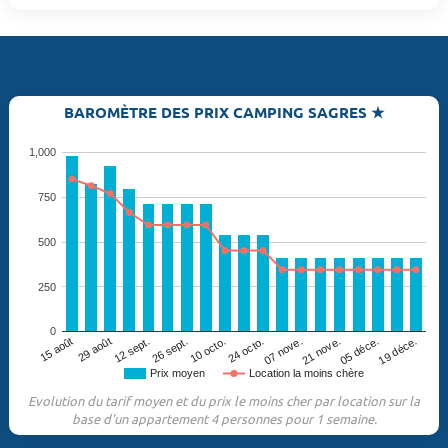
BAROMÈTRE DES PRIX CAMPING SAGRES ★
1,000
750
500
250
0
29 août
05 déce.
07 nove.
10 octo.
12 sept.
15 août
19 déce.
21 nove.
24 octo.
26 sept.
Prix moyen
Location la moins chère
Evolution du tarif moyen et du prix le moins cher par location sur la
base d'un appartement 4 personnes pour 1 semaine.