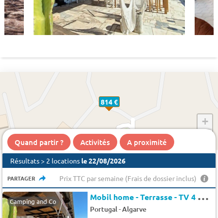
814 €
+
−
Quand partir ?
Activités
A proximité
Résultats > 2 locations
le 22/08/2026
Prix TTC par semaine (Frais de dossier inclus)
PARTAGER
M
obil home - Terrasse - TV 4 pers.
Camping and Co
-
Portugal
Algarve