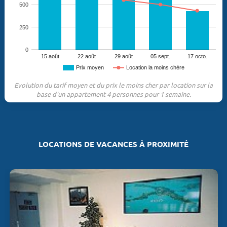
500
250
0
15 août
22 août
29 août
05 sept.
17 octo.
Prix moyen
Location la moins chère
Evolution du tarif moyen et du prix le moins cher par location sur la
base d'un appartement 4 personnes pour 1 semaine.
LOCATIONS DE VACANCES À PROXIMITÉ