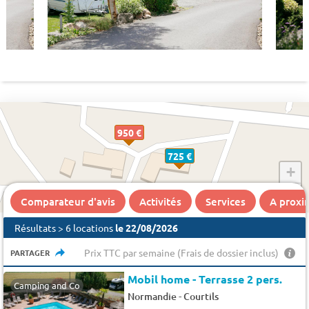
950 €
725 €
+
−
Comparateur d'avis
Activités
Services
A proxi
Résultats > 6 locations
le 22/08/2026
Prix TTC par semaine (Frais de dossier inclus)
PARTAGER
Mobil home - Terrasse 2 pers.
Camping and Co
-
Normandie
Courtils