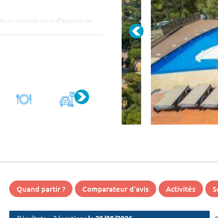
Pour encore plus d'exercices
équitation, la voile, le ping-
Quand partir ?
Comparateur d'avis
Activités
S