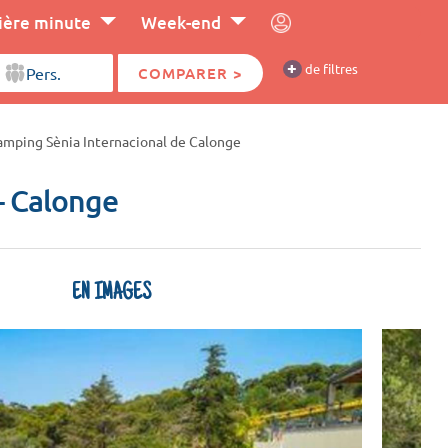
ière minute
Week-end
+
de filtres
COMPARER >
mping Sènia Internacional de Calonge
- Calonge
EN IMAGES