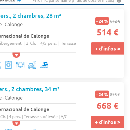
Prix TTC par semaine (Frais de dossier inclus)
PARTAGER
ers., 2 chambres, 28 m²
- 24 %
672 €
e
Calonge
-
514 €
ernacional de Calonge
bergement | 2 Ch. | 4/5 pers. | Terrasse
+ d'infos >
rs., 2 chambres, 34 m²
- 24 %
875 €
e
Calonge
-
668 €
ernacional de Calonge
Ch. | 4 pers. | Terrasse surélevée | A/C
+ d'infos >