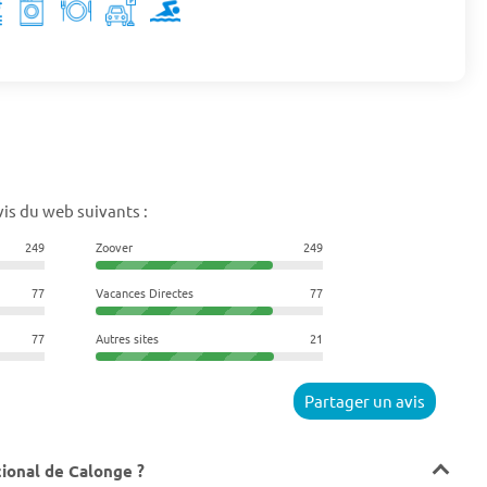
is du web suivants :
249
Zoover
249
77
Vacances Directes
77
77
Autres sites
21
Partager un avis
cional de Calonge ?