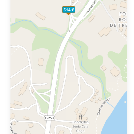
514 €