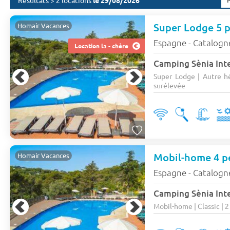
Résultats > 2 locations
le 29/08/2026
Super Lodge 5 p
Homair Vacances
Espagne - Catalogn
Location la - chère
Camping Sènia Int
Super Lodge | Autre hé
surélevée
Mobil-home 4 pe
Homair Vacances
Espagne - Catalogn
Camping Sènia Int
Mobil-home | Classic | 2 