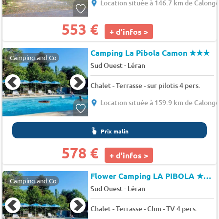
Location située à 146.7 km de Calong
553 €
+ d'infos >
Camping La Pibola Camon
★★★
Camping and Co
-
Sud Ouest
Léran
Chalet - Terrasse - sur pilotis 4 pers.
Location située à 159.9 km de Calong
Prix malin
578 €
+ d'infos >
Flower Camping LA PIBOLA
★★★
Camping and Co
-
Sud Ouest
Léran
Chalet - Terrasse - Clim - TV 4 pers.