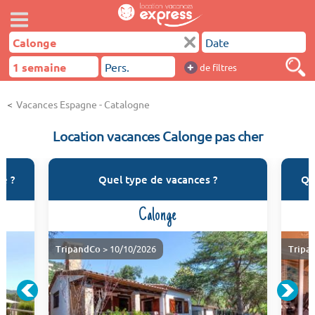
+
de filtres
Vacances Espagne - Catalogne
Location vacances Calonge pas cher
e ?
Quel type de vacances ?
Qu
Calonge
TripandCo
> 10/10/2026
Tripa