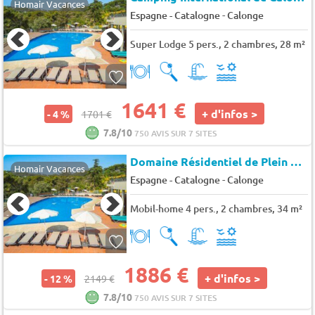
Homair Vacances
-
Espagne - Catalogne
Calonge
Super Lodge 5 pers., 2 chambres, 28 m²
1641 €
+ d'infos >
- 4 %
1701 €
7.8/10
750 AVIS SUR 7 SITES
Domaine Résidentiel de Plein Air Internacional de Calonge
Homair Vacances
-
Espagne - Catalogne
Calonge
Mobil-home 4 pers., 2 chambres, 34 m²
1886 €
+ d'infos >
- 12 %
2149 €
7.8/10
750 AVIS SUR 7 SITES