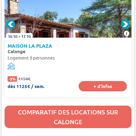
10.10 > 17.10
MAISON LA PLAZA
Calonge
Logement 8 personnes
1154€
-3%
dès 1125€ / sem.
+ d'infos
COMPARATIF DES LOCATIONS SUR
CALONGE