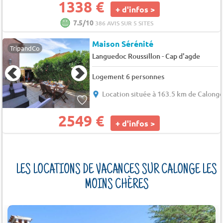
1338 €
+ d'infos >
7.5/10
386 AVIS SUR 5 SITES
Maison Sérénité
TripandCo
-
Languedoc Roussillon
Cap d'agde
Logement 6 personnes
Location située à 163.5 km de Calong
2549 €
+ d'infos >
LES LOCATIONS DE VACANCES SUR CALONGE LES
MOINS CHÈRES