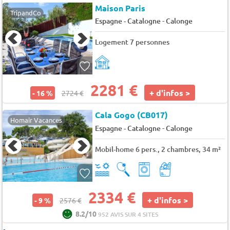
Maison Paris
TripandCo
-
Espagne - Catalogne
Calonge
Logement 7 personnes
2281 €
+ d'infos >
- 16 %
2724 €
Cala Gogo (CB017)
Homair Vacances
-
Espagne - Catalogne
Calonge
Mobil-home 6 pers., 2 chambres, 34 m²
2334 €
+ d'infos >
- 9 %
2576 €
8.2/10
952 AVIS SUR 4 SITES