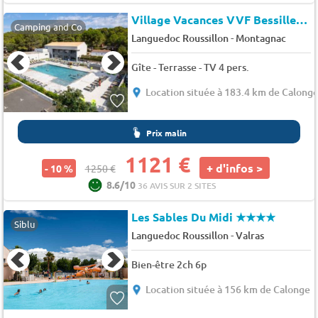
Village Vacances VVF Bessilles Montagnac
Camping and Co
-
Languedoc Roussillon
Montagnac
Gîte - Terrasse - TV 4 pers.
Location située à 183.4 km de Calong
Prix malin
1121 €
+ d'infos >
- 10 %
1250 €
8.6/10
36 AVIS SUR 2 SITES
Les Sables Du Midi
★★★★
Siblu
-
Languedoc Roussillon
Valras
Bien-être 2ch 6p
Location située à 156 km de Calonge