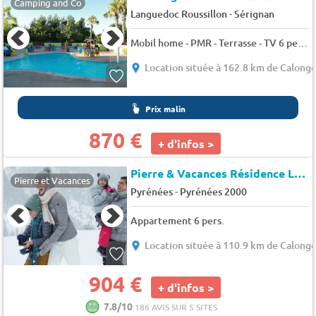
Camping and Co
-
Languedoc Roussillon
Sérignan
Mobil home - PMR - Terrasse - TV 6 pers.
Location située à 162.8 km de Calong
Prix malin
870 €
+ d'infos >
Pierre & Vacances Résidence Le Sequoïa
Pierre et Vacances
-
Pyrénées
Pyrénées 2000
Appartement 6 pers.
Location située à 110.9 km de Calong
904 €
+ d'infos >
7.8/10
186 AVIS SUR 5 SITES