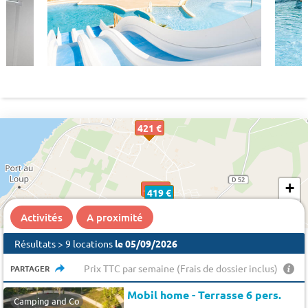
421 €
+
445 €
419 €
−
Activités
A proximité
Résultats > 9 locations
le 05/09/2026
Prix TTC par semaine (Frais de dossier inclus)
PARTAGER
Mobil home - Terrasse 6 pers.
Camping and Co