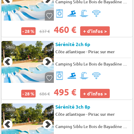
Camping Siblu Le Bois de Bayadène
★★
460 €
+ d'infos >
- 28 %
637 €
Sérénité 2ch 6p
Siblu
-
Côte atlantique
Piriac sur mer
Camping Siblu Le Bois de Bayadène
★★
495 €
+ d'infos >
- 28 %
686 €
Sérénité 3ch 8p
Siblu
-
Côte atlantique
Piriac sur mer
Camping Siblu Le Bois de Bayadène
★★