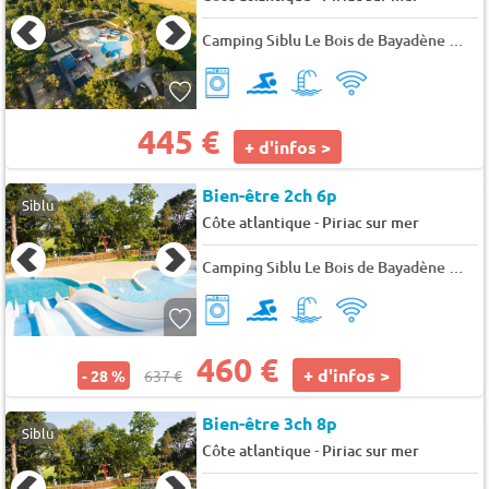
Camping Siblu Le Bois de Bayadène
★★
445 €
+ d'infos >
Bien-être 2ch 6p
Siblu
-
Côte atlantique
Piriac sur mer
Camping Siblu Le Bois de Bayadène
★★
460 €
+ d'infos >
- 28 %
637 €
Bien-être 3ch 8p
Siblu
-
Côte atlantique
Piriac sur mer