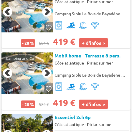
-
Côte atlantique
Piriac sur mer
Camping Siblu Le Bois de Bayadène
★★
419 €
+ d'infos >
- 28 %
581 €
Mobil home - Terrasse 8 pers.
Camping and Co
-
Côte atlantique
Piriac sur mer
Camping Siblu Le Bois de Bayadène
★★
419 €
+ d'infos >
- 28 %
581 €
Essentiel 2ch 6p
Siblu
-
Côte atlantique
Piriac sur mer