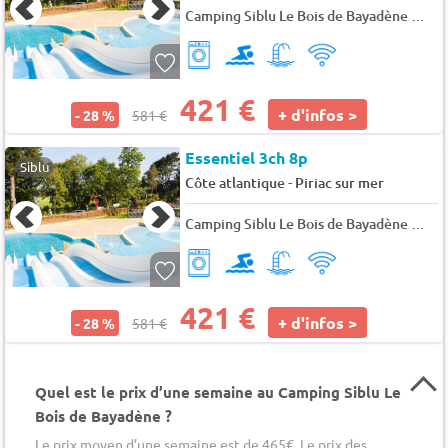
Camping Siblu Le Bois de Bayadène
★★
421 €
+ d'infos >
- 28 %
581 €
Essentiel 3ch 8p
Siblu
-
Côte atlantique
Piriac sur mer
Camping Siblu Le Bois de Bayadène
★★
421 €
+ d'infos >
- 28 %
581 €
Quel est le prix d’une semaine au Camping Siblu Le
Bois de Bayadène ?
Le prix moyen d’une semaine est de 465€. Le prix des