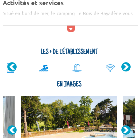
Activités et services
Situé en bord de mer, le camping Le Bois de Bayadène vous
fera passer d'excellentes vacances. Profitez de l'espace
aquatique composé d'une piscine extérieure chauffée avec
pataugeoire, d'une piscine couverte chauffée, de toboggans,
de bains bouillants. Lors de votre séjour au camping, vous
pouvez jour eu ping-pong, à la pétanque... Il y a une aire de
LES + DE L'ÉTABLISSEMENT
jeux pour...
EN IMAGES