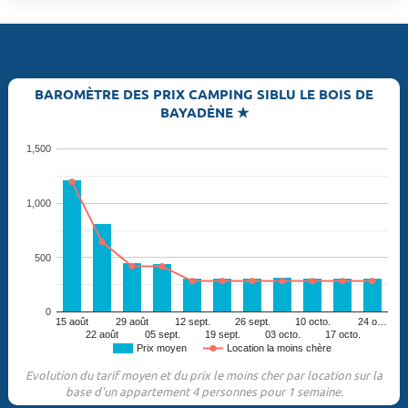
BAROMÈTRE DES PRIX CAMPING SIBLU LE BOIS DE
BAYADÈNE ★
1,500
1,000
500
0
15 août
29 août
12 sept.
26 sept.
10 octo.
24 o…
22 août
05 sept.
19 sept.
03 octo.
17 octo.
Prix moyen
Location la moins chère
Evolution du tarif moyen et du prix le moins cher par location sur la
base d'un appartement 4 personnes pour 1 semaine.