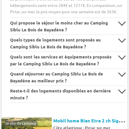
hébergements varie entre 284€ et 1211€. En comparaison, sur
Piriac sur mer, le prix moyen pour une semaine est de 563€.
Qui propose le séjour le moins cher au Camping
Siblu Le Bois de Bayadène ?
Quels types de logements sont proposés au
Camping Siblu Le Bois de Bayadène ?
Quels sont les services et équipements proposés
par le Camping Siblu Le Bois de Bayadène ?
Quand séjourner au Camping Siblu Le Bois de
Bayadène au meilleur prix ?
Reste-t-il des logements disponibles en dernière
minute ?
M
obil home Bien Etre 2 ch Signature sans clim 6 pers.
le site du camping
-
Côte atlantique
Piriac sur mer