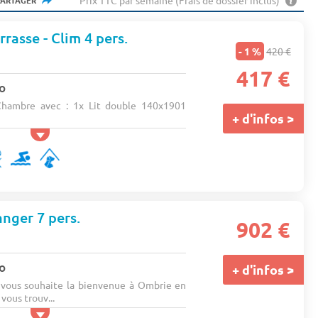
Prix TTC par semaine (Frais de dossier inclus)
PARTAGER
rasse - Clim 4 pers.
- 1 %
420 €
417 €
o
hambre avec : 1x Lit double 140x1901
+ d'infos >
nger 7 pers.
902 €
o
+ d'infos >
vous souhaite la bienvenue à Ombrie en
vous trouv...