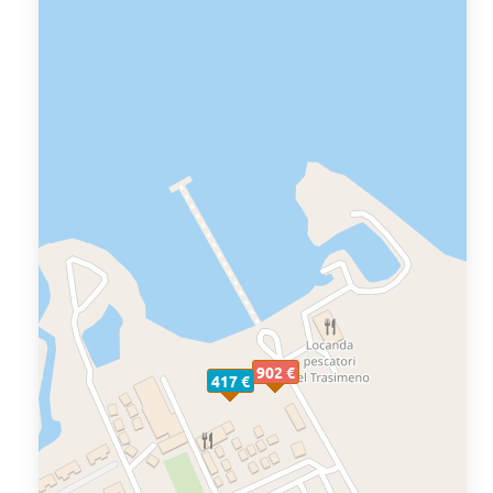
902 €
417 €