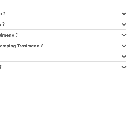
o ?
 ?
simeno ?
Camping Trasimeno ?
?