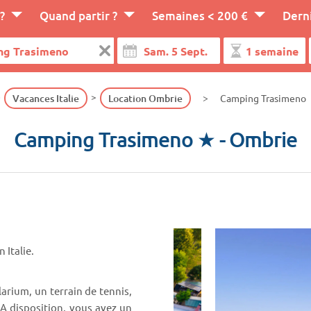
?
Quand partir ?
Semaines < 200 €
Dern
Vacances Italie
Location Ombrie
Camping Trasimeno
Camping Trasimeno ★
- Ombrie
Italie.
arium, un terrain de tennis,
 A disposition, vous avez un