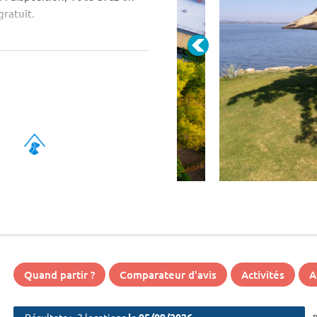
gratuit.
s tentes lodges (9) et des
Quand partir ?
Comparateur d'avis
Activités
A