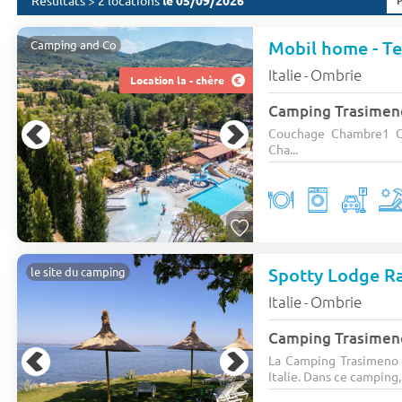
Résultats > 2 locations
le 05/09/2026
Mobil home - Ter
Camping and Co
Italie
Ombrie
-
Location la - chère
Camping Trasimen
Couchage Chambre1 C
Cha...
Spotty Lodge Ra
le site du camping
Italie
Ombrie
-
Camping Trasimen
La Camping Trasimeno 
Italie. Dans ce camping, 