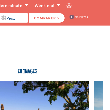
ière minute
Week-end
+
de filtres
COMPARER >
EN IMAGES