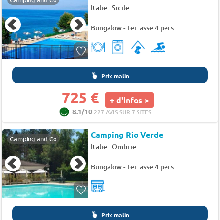
-
Italie
Sicile
Bungalow - Terrasse 4 pers.
Prix malin
725 €
+ d'infos >
8.1/10
227 AVIS SUR 7 SITES
Camping Rio Verde
Camping and Co
-
Italie
Ombrie
Bungalow - Terrasse 4 pers.
Prix malin