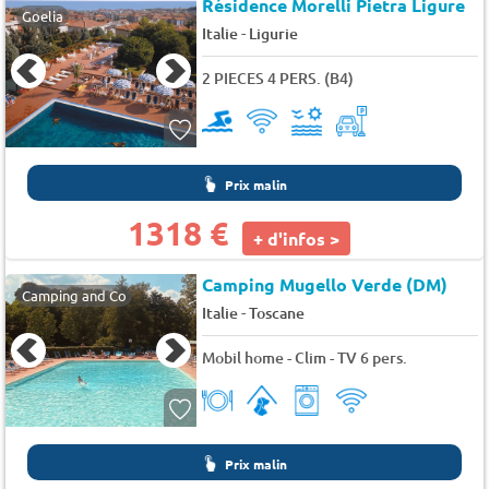
Résidence Morelli Pietra Ligure
Goelia
-
Italie
Ligurie
2 PIECES 4 PERS. (B4)
Prix malin
1318 €
+ d'infos >
Camping Mugello Verde (DM)
Camping and Co
-
Italie
Toscane
Mobil home - Clim - TV 6 pers.
Prix malin