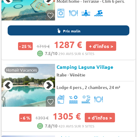
Mobil home - Terrasse - Clim 6 pers.
Prix malin
1287 €
+ d'infos >
- 25 %
1719 €
7.5/10
290 AVIS SUR 6 SITES
Camping Laguna Village
Homair Vacances
-
Italie
Vénétie
Lodge 4 pers., 2 chambres, 24 m²
1305 €
+ d'infos >
- 6 %
1393 €
7.8/10
420 AVIS SUR 9 SITES