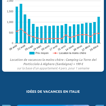
2,000
1,500
1,000
500
0
19 sept.
26 déce.
17 octo.
08 août
14 nove.
05 sept.
12 déce.
03 octo.
31 octo.
22 août
28 nove.
Prix moyen
Location la moins chère
Location de vacances la moins chère : Camping La Torre del
Porticciolo à Alghero (Sardaigne) > 199 €
sur la base d'un appartement 4 pers. pour 1 semaine
IDÉES DE VACANCES EN ITALIE