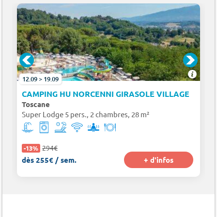
12.09 > 19.09
TION
CAMPING HU NORCENNI GIRASOLE VILLAGE
Toscane
Super Lodge 5 pers., 2 chambres, 28 m²
294€
-13%
dès 255€ / sem.
+ d'infos