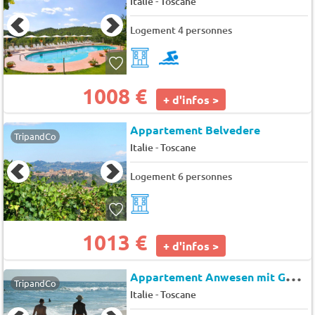
-
Italie
Toscane
Logement 4 personnes
1008 €
+ d'infos >
Appartement Belvedere
TripandCo
-
Italie
Toscane
Logement 6 personnes
1013 €
+ d'infos >
A
ppartement Anwesen mit Gemeinschaftspool
TripandCo
-
Italie
Toscane