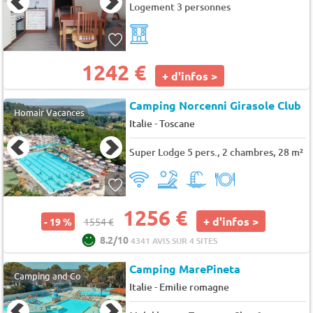
Logement 3 personnes
1242 €
+ d'infos >
Camping Norcenni Girasole Club
Homair Vacances
-
Italie
Toscane
Super Lodge 5 pers., 2 chambres, 28 m²
1256 €
+ d'infos >
- 19 %
1554 €
8.2/10
4341 AVIS SUR 4 SITES
Camping MarePineta
Camping and Co
-
Italie
Emilie romagne