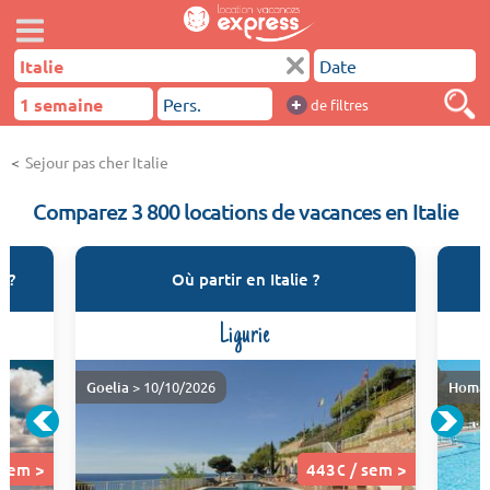
+
de filtres
Sejour pas cher Italie
Comparez 3 800 locations de vacances en Italie
e ?
Où partir en Italie ?
Ligurie
Goelia
> 10/10/2026
Homai
 sem >
443€ / sem >