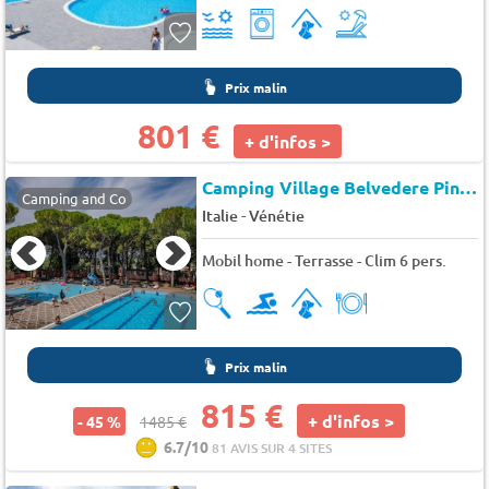
Prix malin
801 €
+ d'infos >
Camping Village Belvedere Pineta
Camping and Co
-
Italie
Vénétie
Mobil home - Terrasse - Clim 6 pers.
Prix malin
815 €
+ d'infos >
- 45 %
1485 €
6.7/10
81 AVIS SUR 4 SITES