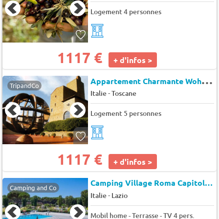
Logement 4 personnes
1117 €
+ d'infos >
A
ppartement Charmante Wohnung mit privatem Garten
TripandCo
-
Italie
Toscane
Logement 5 personnes
1117 €
+ d'infos >
Camping Village Roma Capitol
★
Camping and Co
-
Italie
Lazio
Mobil home - Terrasse - TV 4 pers.