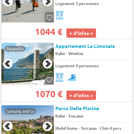
Logement 3 personnes
1044 €
+ d'infos >
Appartement La Limonaia
TripandCo
-
Italie
Vénétie
Logement 4 personnes
1070 €
+ d'infos >
Parco Delle Piscine
Camping and Co
-
Italie
Toscane
Mobil home - Terrasse - Clim 4 pers.