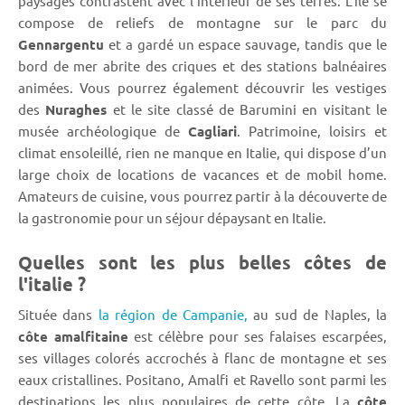
paysages contrastent avec l’intérieur de ses terres. L’île se
compose de reliefs de montagne sur le parc du
Gennargentu
et a gardé un espace sauvage, tandis que le
bord de mer abrite des criques et des stations balnéaires
animées. Vous pourrez également découvrir les vestiges
des
Nuraghes
et le site classé de Barumini en visitant le
musée archéologique de
Cagliari
. Patrimoine, loisirs et
climat ensoleillé, rien ne manque en Italie, qui dispose d’un
large choix de locations de vacances et de mobil home.
Amateurs de cuisine, vous pourrez partir à la découverte de
la gastronomie pour un séjour dépaysant en Italie.
Quelles sont les plus belles côtes de
l'italie ?
Située dans
la région de Campanie,
au sud de Naples, la
côte amalfitaine
est célèbre pour ses falaises escarpées,
ses villages colorés accrochés à flanc de montagne et ses
eaux cristallines. Positano, Amalfi et Ravello sont parmi les
destinations les plus populaires de cette côte. La
côte