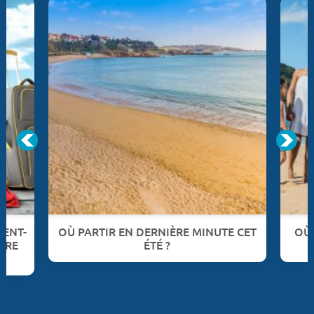
VENT-
OÙ PARTIR EN DERNIÈRE MINUTE CET
OÙ 
ÈRE
ÉTÉ ?