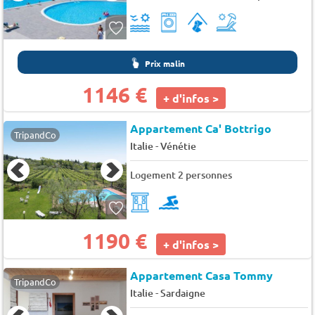
Prix malin
1146 €
+ d'infos >
Appartement Ca' Bottrigo
TripandCo
-
Italie
Vénétie
Logement 2 personnes
1190 €
+ d'infos >
Appartement Casa Tommy
TripandCo
-
Italie
Sardaigne