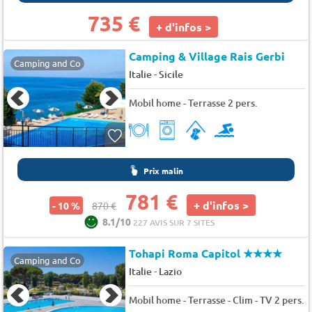
735 €
+ d'infos >
Camping & Village Rais Gerbi
Camping and Co
-
Italie
Sicile
Mobil home - Terrasse 2 pers.
Prix malin
781 €
+ d'infos >
- 10 %
870 €
8.1/10
227 AVIS SUR 7 SITES
Tohapi Roma Capitol
★★★★
Camping and Co
-
Italie
Lazio
Mobil home - Terrasse - Clim - TV 2 pers.