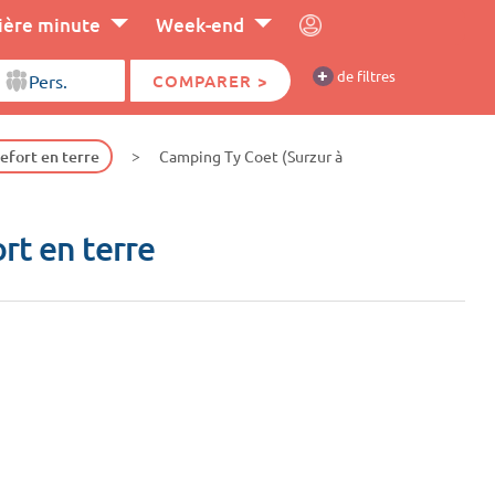
ière minute
Week-end
+
de filtres
COMPARER >
efort en terre
Camping Ty Coet (Surzur à
rt en terre