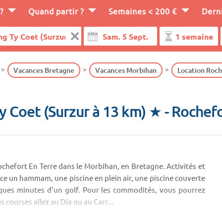
?
Quand partir ?
Semaines < 200 €
Dern
Vacances Bretagne
Vacances Morbihan
Location Roch
 Coet (Surzur à 13 km) ★
- Rochefo
chefort En Terre dans le Morbihan, en Bretagne. Activités et
e un hammam, une piscine en plein air, une piscine couverte
ques minutes d'un golf. Pour les commodités, vous pourrez
s courses allez au Dia ou au Carr...