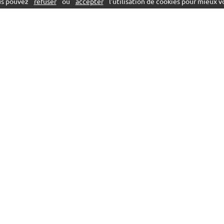
ous pouvez
refuser
ou
accepter
l'utilisation de cookies pour mieux vo