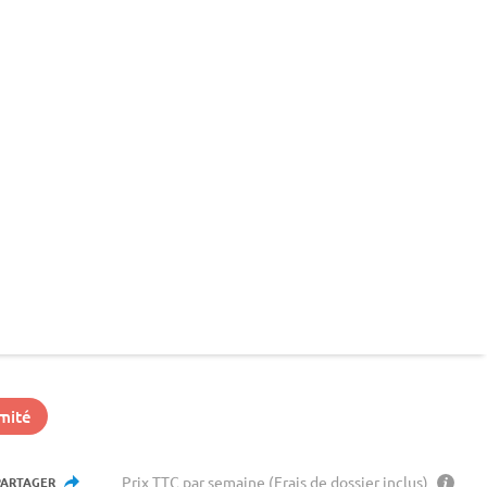
mité
Prix TTC par semaine (Frais de dossier inclus)
PARTAGER