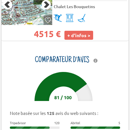
Chalet Les Bouquetins
4515 €
+ d'infos >
COMPARATEUR D'AVIS
81
/
100
Note basée sur les
125
avis du web suivants :
Tripadvisor
120
Abritel
5