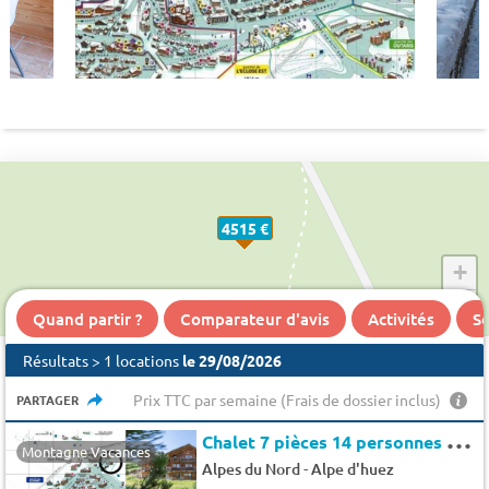
4515 €
+
−
Quand partir ?
Comparateur d'avis
Activités
Se
Résultats > 1 locations
le 29/08/2026
Prix TTC par semaine (Frais de dossier inclus)
PARTAGER
C
halet 7 pièces 14 personnes (10 adultes et 4 enfants seulement)
Montagne Vacances
-
Alpes du Nord
Alpe d'huez