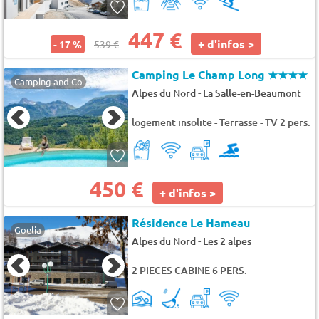
447 €
+ d'infos >
- 17 %
539 €
Camping Le Champ Long
★★★★
Camping and Co
-
Alpes du Nord
La Salle-en-Beaumont
logement insolite - Terrasse - TV 2 pers.
450 €
+ d'infos >
Résidence Le Hameau
Goelia
-
Alpes du Nord
Les 2 alpes
2 PIECES CABINE 6 PERS.