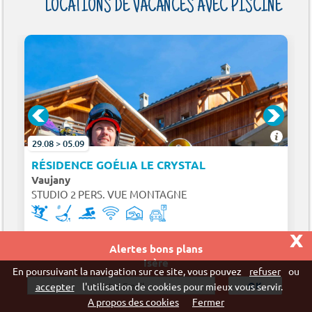
LOCATIONS DE VACANCES AVEC PISCINE
29.08 > 05.09
RÉSIDENCE GOÉLIA LE CRYSTAL
Vaujany
STUDIO 2 PERS. VUE MONTAGNE
x
217€
-18%
Alertes bons plans
dès 179€ / sem.
+ d'infos
Isère
En poursuivant la navigation sur ce site, vous pouvez
refuser
ou
accepter
l'utilisation de cookies pour mieux vous servir.
A propos des cookies
Fermer