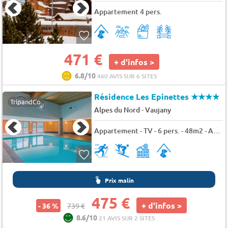
Appartement 4 pers.
471 €
+ d'infos >
6.8/10
460 AVIS SUR 6 SITES
Résidence Les Epinettes
★★★★
TripandCo
-
Alpes du Nord
Vaujany
Appartement - TV - 6 pers. - 48m2 - Animaux admis
Prix malin
475 €
+ d'infos >
- 36 %
739 €
8.6/10
21 AVIS SUR 2 SITES