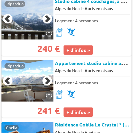
S
tudio cabine 4 couchages, à 150m des pistes - Auris en Oisans - Campanules
TripandCo
-
Alpes du Nord
Auris en oisans
Logement 4 personnes
240 €
+ d'infos >
A
ppartement studio cabine au pied des pistes - Auris en Oisans - Nigritelles a
TripandCo
-
Alpes du Nord
Auris en oisans
Logement 4 personnes
241 €
+ d'infos >
Résidence Goélia Le Crystal * (778934)
Goelia
-
Alpes du Nord
Vaujany