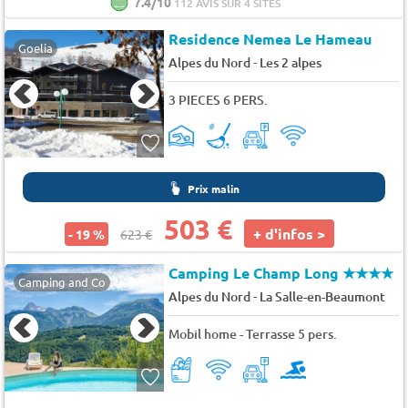
7.4/10
112 AVIS SUR 4 SITES
Residence Nemea Le Hameau
Goelia
-
Alpes du Nord
Les 2 alpes
3 PIECES 6 PERS.
Prix malin
503 €
+ d'infos >
- 19 %
623 €
Camping Le Champ Long
★★★★
Camping and Co
-
Alpes du Nord
La Salle-en-Beaumont
Mobil home - Terrasse 5 pers.