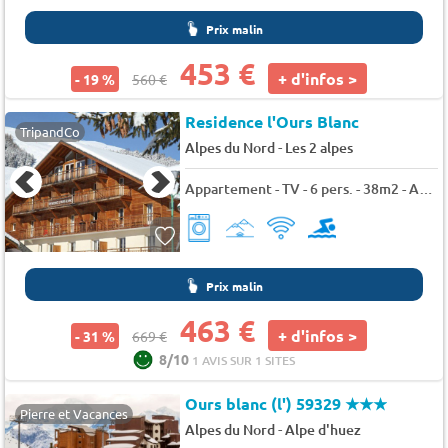
Prix malin
453 €
+ d'infos >
- 19 %
560 €
Residence l'Ours Blanc
TripandCo
-
Alpes du Nord
Les 2 alpes
Appartement - TV - 6 pers. - 38m2 - Animaux admis
Prix malin
463 €
+ d'infos >
- 31 %
669 €
8/10
1 AVIS SUR 1 SITES
Ours blanc (l') 59329
★★★
Pierre et Vacances
-
Alpes du Nord
Alpe d'huez