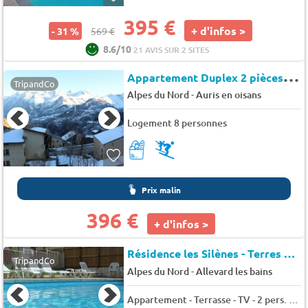
395 €
+ d'infos >
- 31 %
569 €
8.6/10
21 AVIS SUR 2 SITES
A
ppartement Duplex 2 pièces cabine 8 couchages au pied des pistes - Auris en Oisans - Nigritelles b
TripandCo
-
Alpes du Nord
Auris en oisans
Logement 8 personnes
Prix malin
396 €
+ d'infos >
Résidence les Silènes - Terres de France
TripandCo
-
Alpes du Nord
Allevard les bains
Appartement - Terrasse - TV - 2 pers. - 29m2 - Animaux admis