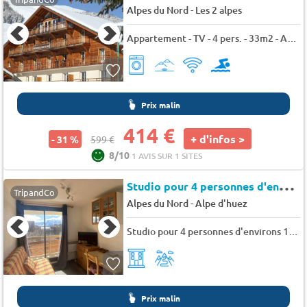
-
Alpes du Nord
Les 2 alpes
Appartement - TV - 4 pers. - 33m2 - Animaux admis
Prix malin
414 €
+ d'infos >
- 31 %
599 €
8/10
1 AVIS SUR 1 SITES
S
tudio pour 4 personnes d'environs 18m²-L'Alpe d'Huez - Balcons d'huez
TripandCo
-
Alpes du Nord
Alpe d'huez
Studio pour 4 personnes d'environs 18m²-L'Alpe d'Huez - Balcons d'huez
Prix malin