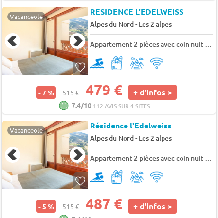
RESIDENCE L'EDELWEISS
Vacanceole
-
Alpes du Nord
Les 2 alpes
Appartement 2 pièces avec coin nuit 6 personnes
479 €
+ d'infos >
- 7 %
515 €
7.4/10
112 AVIS SUR 4 SITES
Résidence l'Edelweiss
Vacanceole
-
Alpes du Nord
Les 2 alpes
Appartement 2 pièces avec coin nuit 8 personnes
487 €
+ d'infos >
- 5 %
515 €