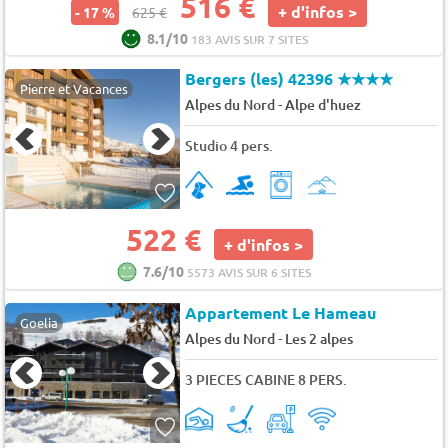
516 €
+ d'infos >
- 17 %
625 €
8.1/10
183 AVIS SUR 7 SITES
Bergers (les) 42396
★★★★
Pierre et Vacances
-
Alpes du Nord
Alpe d'huez
Studio 4 pers.
522 €
+ d'infos >
7.6/10
5573 AVIS SUR 6 SITES
Appartement Le Hameau
Goelia
-
Alpes du Nord
Les 2 alpes
3 PIECES CABINE 8 PERS.