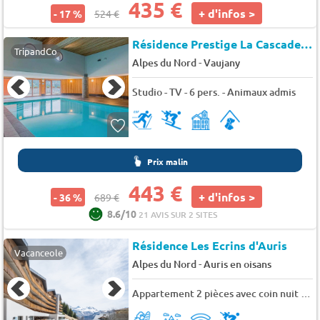
435 €
+ d'infos >
- 17 %
524 €
Résidence Prestige La Cascade de Vaujany
TripandCo
-
Alpes du Nord
Vaujany
Studio - TV - 6 pers. - Animaux admis
Prix malin
443 €
+ d'infos >
- 36 %
689 €
8.6/10
21 AVIS SUR 2 SITES
Résidence Les Ecrins d'Auris
Vacanceole
-
Alpes du Nord
Auris en oisans
Appartement 2 pièces avec coin nuit 6 personnes supérieur