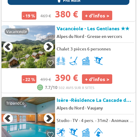
Prix malin
380 €
+ d'infos >
- 19 %
469 €
Vacancéole - Les Gentianes
★★
Vacanceole
-
Alpes du Nord
Gresse en vercors
Chalet 3 pièces 6 personnes
390 €
+ d'infos >
- 22 %
499 €
7.7/10
502 AVIS SUR 8 SITES
Isère -Résidence La Cascade de
★
TripandCo
-
Alpes du Nord
Vaujany
Studio - TV - 4 pers. - 31m2 - Animaux admis