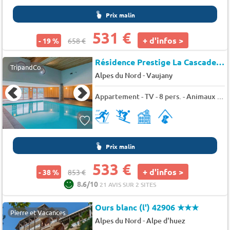
Prix malin
531 €
+ d'infos >
- 19 %
658 €
Résidence Prestige La Cascade - Les Epinettes
TripandCo
-
Alpes du Nord
Vaujany
Appartement - TV - 8 pers. - Animaux admis
Prix malin
533 €
+ d'infos >
- 38 %
853 €
8.6/10
21 AVIS SUR 2 SITES
Ours blanc (l') 42906
★★★
Pierre et Vacances
-
Alpes du Nord
Alpe d'huez