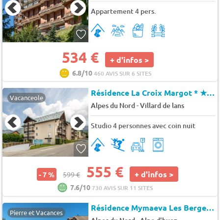
Appartement 4 pers.
534 €
+ d'infos >
6.8/10
460 AVIS SUR 6 SITES
Résidence La Croix Margot *
★★★
Vacanceole
-
Alpes du Nord
Villard de lans
Studio 4 personnes avec coin nuit
555 €
+ d'infos >
- 7 %
599 €
7.6/10
730 AVIS SUR 11 SITES
Résidence Mymaeva Les Bergers
Pierre et Vacances
-