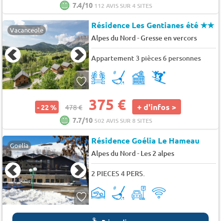
7.4/10
112 AVIS SUR 4 SITES
Résidence Les Gentianes été
★★
Vacanceole
-
Alpes du Nord
Gresse en vercors
Appartement 3 pièces 6 personnes
375 €
+ d'infos >
- 22 %
478 €
7.7/10
502 AVIS SUR 8 SITES
Résidence Goélia Le Hameau
Goelia
-
Alpes du Nord
Les 2 alpes
2 PIECES 4 PERS.