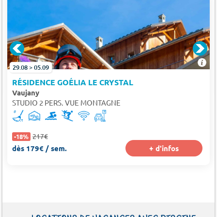
29.08 > 05.09
RÉSIDENCE GOÉLIA LE CRYSTAL
Vaujany
STUDIO 2 PERS. VUE MONTAGNE
217€
-18%
dès 179€ / sem.
+ d'infos