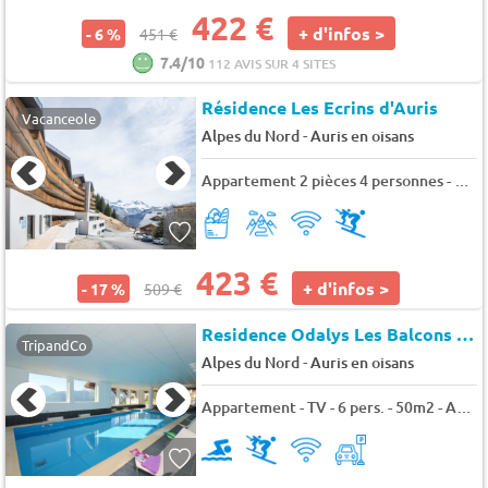
422 €
+ d'infos >
- 6 %
451 €
7.4/10
112 AVIS SUR 4 SITES
Résidence Les Ecrins d'Auris
Vacanceole
-
Alpes du Nord
Auris en oisans
Appartement 2 pièces 4 personnes - vue montagne
423 €
+ d'infos >
- 17 %
509 €
Residence Odalys Les Balcons d'Aurea
TripandCo
-
Alpes du Nord
Auris en oisans
Appartement - TV - 6 pers. - 50m2 - Animaux admis