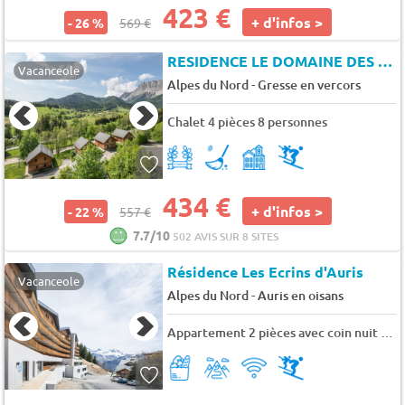
423 €
+ d'infos >
- 26 %
569 €
RESIDENCE LE DOMAINE DES GENTIANES
Vacanceole
-
Alpes du Nord
Gresse en vercors
Chalet 4 pièces 8 personnes
434 €
+ d'infos >
- 22 %
557 €
7.7/10
502 AVIS SUR 8 SITES
Résidence Les Ecrins d'Auris
Vacanceole
-
Alpes du Nord
Auris en oisans
Appartement 2 pièces avec coin nuit 6 personnes