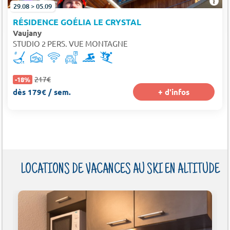
29.08 > 05.09
RÉSIDENCE GOÉLIA LE CRYSTAL
Vaujany
STUDIO 2 PERS. VUE MONTAGNE
217€
-18%
dès 179€ / sem.
+ d'infos
LOCATIONS DE VACANCES AU SKI EN ALTITUDE