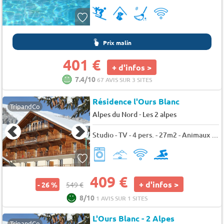
Prix malin
401 €
+ d'infos >
7.4/10
67 AVIS SUR 3 SITES
Résidence l'Ours Blanc
TripandCo
-
Alpes du Nord
Les 2 alpes
Studio - TV - 4 pers. - 27m2 - Animaux admis
409 €
+ d'infos >
- 26 %
549 €
8/10
1 AVIS SUR 1 SITES
L'Ours Blanc - 2 Alpes
TripandCo