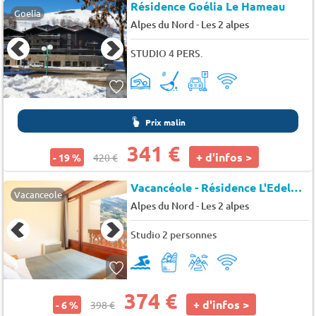
Résidence Goélia Le Hameau
Goelia
-
Alpes du Nord
Les 2 alpes
STUDIO 4 PERS.
Prix malin
341 €
+ d'infos >
- 19 %
420 €
Vacancéole - Résidence L'Edelweiss
Vacanceole
-
Alpes du Nord
Les 2 alpes
Studio 2 personnes
374 €
+ d'infos >
- 6 %
398 €