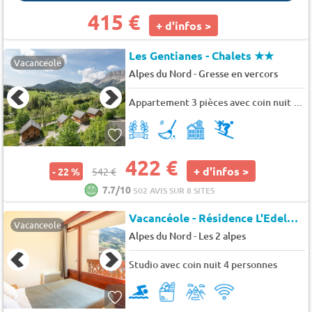
415 €
+ d'infos >
Les Gentianes - Chalets
★★
Vacanceole
-
Alpes du Nord
Gresse en vercors
Appartement 3 pièces avec coin nuit 8 personnes
422 €
+ d'infos >
- 22 %
542 €
7.7/10
502 AVIS SUR 8 SITES
Vacancéole - Résidence L'Edelweiss
Vacanceole
-
Alpes du Nord
Les 2 alpes
Studio avec coin nuit 4 personnes