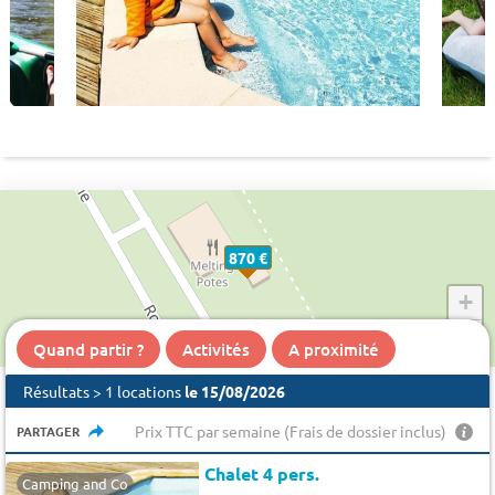
870 €
+
−
Quand partir ?
Activités
A proximité
Résultats > 1 locations
le 15/08/2026
Prix TTC par semaine (Frais de dossier inclus)
PARTAGER
Chalet 4 pers.
Camping and Co