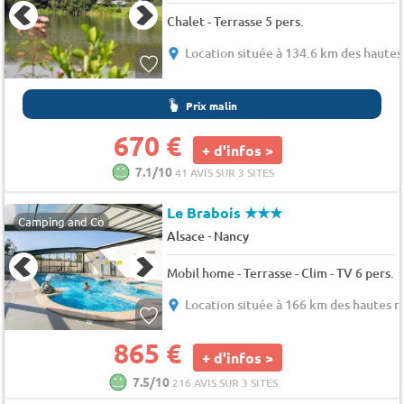
Chalet - Terrasse 5 pers.
Location située à 134.6 km des hautes 
Prix malin
670 €
+ d'infos >
7.1/10
41 AVIS SUR 3 SITES
Le Brabois
★★★
Camping and Co
-
Alsace
Nancy
Mobil home - Terrasse - Clim - TV 6 pers.
Location située à 166 km des hautes ri
865 €
+ d'infos >
7.5/10
216 AVIS SUR 3 SITES