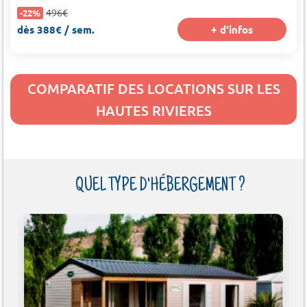
496€
-22%
dès 388€ / sem.
+ d'infos
COMPARATIF DES LOCATIONS SUR LES
HAUTES RIVIERES
QUEL TYPE D'HÉBERGEMENT ?