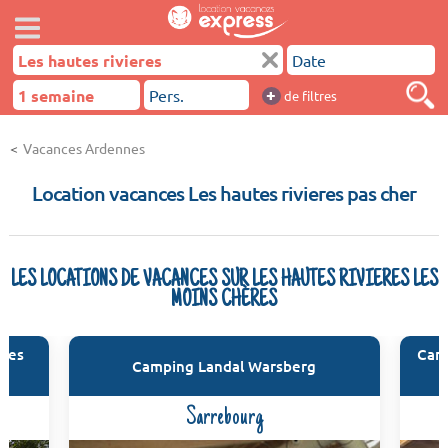
+
de filtres
Vacances Ardennes
Location vacances Les hautes rivieres pas cher
LES LOCATIONS DE VACANCES SUR LES HAUTES RIVIERES LES
MOINS CHÈRES
ures
Camp
Camping Landal Warsberg
Sarrebourg