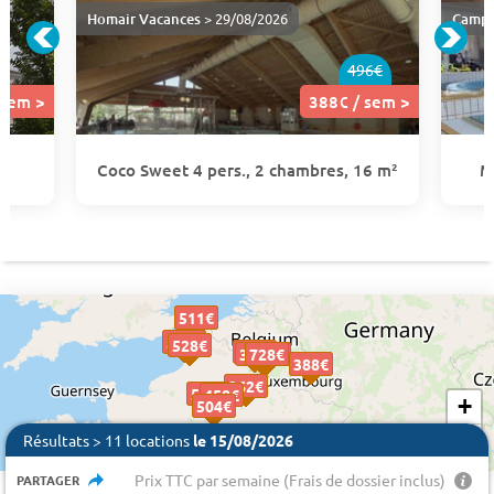
Homair Vacances
> 29/08/2026
Campi
496€
 sem >
388€ / sem >
Coco Sweet 4 pers., 2 chambres, 16 m²
M
511€
511€
511€
500€
500€
528€
528€
526€
526€
3951 €
870 €
728€
728€
388€
388€
262€
262€
518€
518€
458€
458€
+
504€
504€
−
Résultats > 11 locations
le 15/08/2026
Prix TTC par semaine (Frais de dossier inclus)
PARTAGER