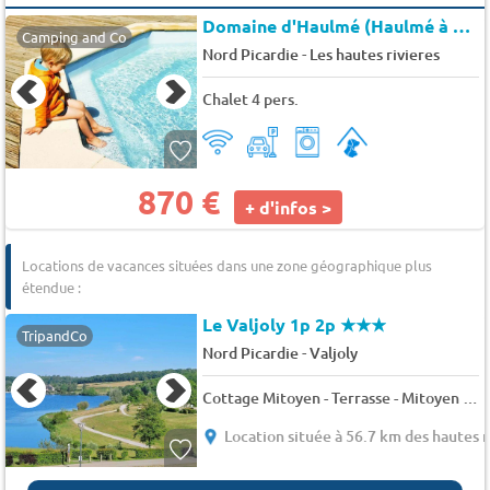
Domaine d'Haulmé (Haulmé à 10km)
Camping and Co
-
Nord Picardie
Les hautes rivieres
Chalet 4 pers.
870 €
+ d'infos >
Locations de vacances situées dans une zone géographique plus
étendue :
Le Valjoly 1p 2p
★★★
TripandCo
-
Nord Picardie
Valjoly
Cottage Mitoyen - Terrasse - Mitoyen - 4 pers. - 36m2 - Animaux admis
Location située à 56.7 km des hautes r