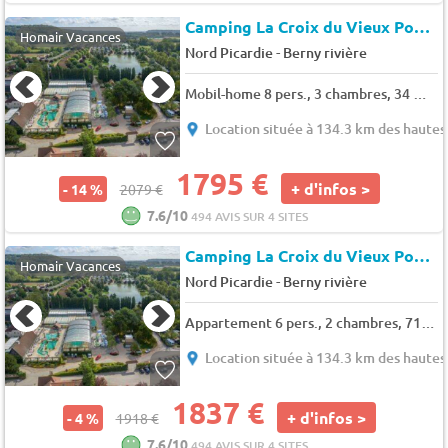
Camping La Croix du Vieux Pont
Homair Vacances
-
Nord Picardie
Berny rivière
Mobil-home 8 pers., 3 chambres, 34 m² - 43 m²
Location située à 134.3 km des hautes 
1795 €
+ d'infos >
- 14 %
2079 €
7.6/10
494 AVIS SUR 4 SITES
Camping La Croix du Vieux Pont
Homair Vacances
-
Nord Picardie
Berny rivière
Appartement 6 pers., 2 chambres, 71 m²
Location située à 134.3 km des hautes 
1837 €
+ d'infos >
- 4 %
1918 €
7.6/10
494 AVIS SUR 4 SITES