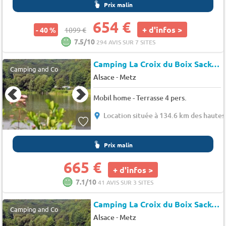
Prix malin
654 €
+ d'infos >
- 40 %
1099 €
7.5/10
294 AVIS SUR 7 SITES
Camping La Croix du Boix Sacker à Burtoncourt
Camping and Co
-
Alsace
Metz
Mobil home - Terrasse 4 pers.
Location située à 134.6 km des hautes 
Prix malin
665 €
+ d'infos >
7.1/10
41 AVIS SUR 3 SITES
Camping La Croix du Boix Sacker à Burtoncourt
Camping and Co
-
Alsace
Metz