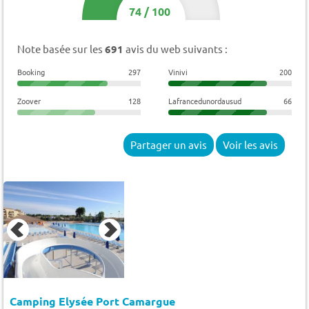
74
/
100
Note basée sur les
691
avis du web suivants :
Booking
297
Vinivi
200
Zoover
128
Lafrancedunordausud
66
Partager un avis
Voir les avis
Camping Elysée Port Camargue