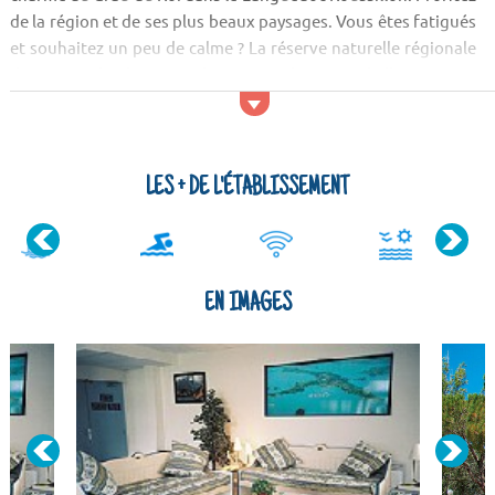
de la région et de ses plus beaux paysages. Vous êtes fatigués
et souhaitez un peu de calme ? La réserve naturelle régionale
du Scamandre, le Cirque de Vissec et la Pointe de l'Espiguette
sont parfaits pour cela !
Activités et services
Pour vous distraire, vous pourrez aller au parc aquatique, aux
LES + DE L'ÉTABLISSEMENT
bars ou bien au th&e...
EN IMAGES