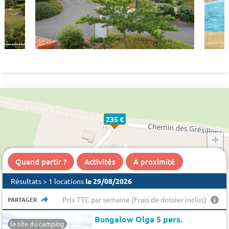
235 €
+
−
Quand partir ?
Activités
A proximité
Résultats > 1 locations
le 29/08/2026
Prix TTC par semaine (Frais de dossier inclus)
PARTAGER
Bungalow Olga 5 pers.
le site du camping