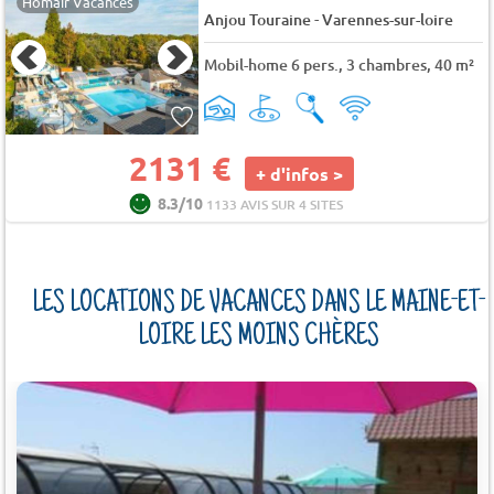
Homair Vacances
-
Anjou Touraine
Varennes-sur-loire
Mobil-home 6 pers., 3 chambres, 40 m²
2131 €
+ d'infos >
8.3/10
1133 AVIS SUR 4 SITES
LES LOCATIONS DE VACANCES DANS LE MAINE-ET-
LOIRE LES MOINS CHÈRES
8 KM)