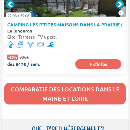
22.08 > 29.08
CAMPING LES P'TITES MAISONS DANS LA PRAIRIE (SA
Le longeron
Gîte - Terrasse - TV 6 pers.
806€
-20%
dès 647€ / sem.
+ d'infos
COMPARATIF DES LOCATIONS DANS LE
MAINE-ET-LOIRE