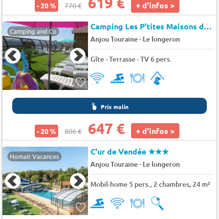
619 €
+ d'infos >
- 20 %
770 €
Camping Les P'tites Maisons dans la Prairie
Camping and Co
-
Anjou Touraine
Le longeron
Gîte - Terrasse - TV 6 pers.
Prix malin
647 €
+ d'infos >
- 20 %
806 €
C'ur de Vendée
★★★
Homair Vacances
-
Anjou Touraine
Le longeron
Mobil-home 5 pers., 2 chambres, 24 m²