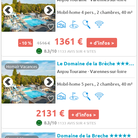
Mobil-home 4 pers., 2 chambres, 40 m²
1361 €
+ d'infos >
- 10 %
1516 €
8.3/10
1133 AVIS SUR 4 SITES
Le Domaine de la Brèche
★★★★★
Homair Vacances
-
Anjou Touraine
Varennes-sur-loire
Mobil-home 5 pers., 2 chambres, 40 m²
2131 €
+ d'infos >
8.3/10
1133 AVIS SUR 4 SITES
Domaine de la Breche
★★★★★