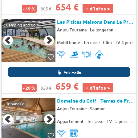
654 €
+ d'infos >
- 19 %
805 €
Les P'tites Maisons Dans La Prairie
Camping and Co
-
Anjou Touraine
Le longeron
Mobil home - Terrasse - Clim - TV 4 pers.
Prix malin
659 €
+ d'infos >
- 20 %
820 €
Domaine du Golf - Terres de France
TripandCo
-
Anjou Touraine
Saumur
Appartement - Terrasse - TV - 5 pers. - 39m2 - Animaux admis