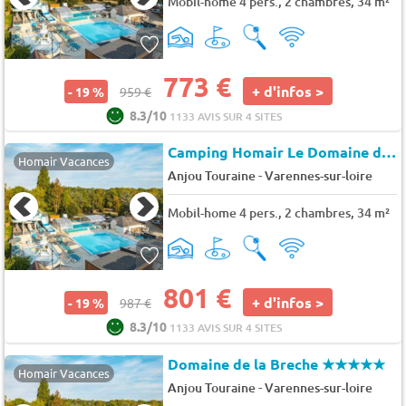
Mobil-home 4 pers., 2 chambres, 34 m²
773 €
+ d'infos >
- 19 %
959 €
8.3/10
1133 AVIS SUR 4 SITES
Camping Homair Le Domaine de la Brèche
Homair Vacances
-
Anjou Touraine
Varennes-sur-loire
Mobil-home 4 pers., 2 chambres, 34 m²
801 €
+ d'infos >
- 19 %
987 €
8.3/10
1133 AVIS SUR 4 SITES
Domaine de la Breche
★★★★★
Homair Vacances
-
Anjou Touraine
Varennes-sur-loire