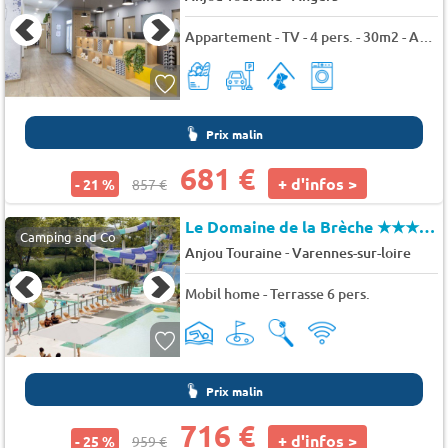
Appartement - TV - 4 pers. - 30m2 - Animaux admis
Prix malin
681 €
+ d'infos >
- 21 %
857 €
Le Domaine de la Brèche
★★★★★
Camping and Co
-
Anjou Touraine
Varennes-sur-loire
Mobil home - Terrasse 6 pers.
Prix malin
716 €
+ d'infos >
- 25 %
959 €