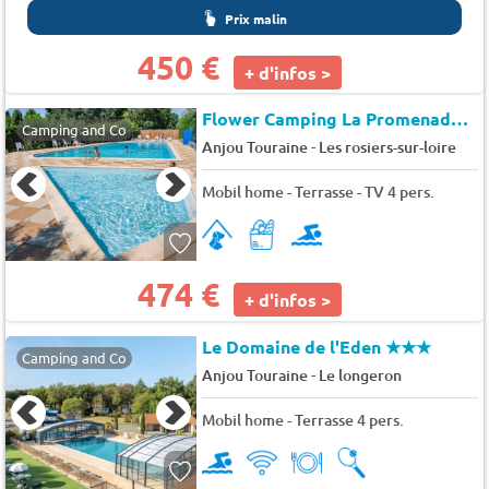
Prix malin
450 €
+ d'infos >
Flower Camping La Promenade
★
Camping and Co
-
Anjou Touraine
Les rosiers-sur-loire
Mobil home - Terrasse - TV 4 pers.
474 €
+ d'infos >
Le Domaine de l'Eden
★★★
Camping and Co
-
Anjou Touraine
Le longeron
Mobil home - Terrasse 4 pers.