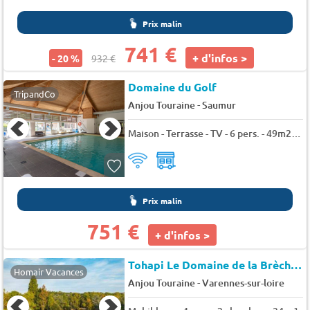
Prix malin
741 €
+ d'infos >
- 20 %
932 €
Domaine du Golf
TripandCo
-
Anjou Touraine
Saumur
Maison - Terrasse - TV - 6 pers. - 49m2 - Animaux admis
Prix malin
751 €
+ d'infos >
Tohapi Le Domaine de la Brèche
★
Homair Vacances
-
Anjou Touraine
Varennes-sur-loire