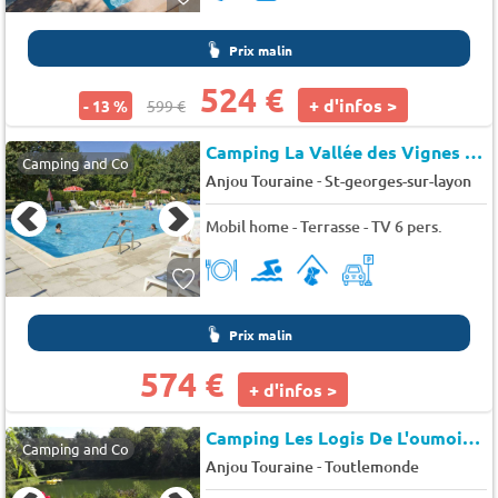
Prix malin
524 €
+ d'infos >
- 13 %
599 €
Camping La Vallée des Vignes
★★
Camping and Co
-
Anjou Touraine
St-georges-sur-layon
Mobil home - Terrasse - TV 6 pers.
Prix malin
574 €
+ d'infos >
Camping Les Logis De L'oumois (Maulévrier à 5 km)
Camping and Co
-
Anjou Touraine
Toutlemonde