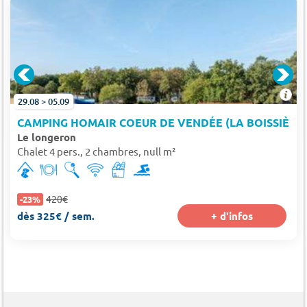
29.08 > 05.09
CAMPING HOMAIR COEUR DE VENDÉE (LA BOISSIÈRE-
Le longeron
Chalet 4 pers., 2 chambres, null m²
420€
-23%
dès 325€ / sem.
+ d'infos