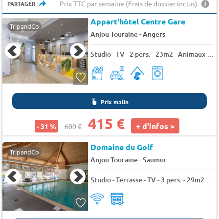
Prix TTC par semaine (Frais de dossier inclus)
PARTAGER
Appart'hôtel Centre Gare
TripandCo
-
Anjou Touraine
Angers
Studio - TV - 2 pers. - 23m2 - Animaux admis
Prix malin
415 €
+ d'infos >
- 31 %
600 €
Domaine du Golf
TripandCo
-
Anjou Touraine
Saumur
Studio - Terrasse - TV - 3 pers. - 29m2 - Animaux admis