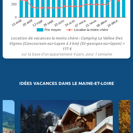
250
0
29 août
07 nove.
12 sept.
21 nove.
26 sept.
05 déce.
10 octo.
19 déce.
15 août
24 octo.
Prix moyen
Location la moins chère
Location de vacances la moins chère : Camping La Vallee Des
Vignes (Concourson-sur-Layon à 3 km) (St-georges-sur-layon) >
177 €
sur la base d'un appartement 4 pers. pour 1 semaine
IDÉES VACANCES DANS LE MAINE-ET-LOIRE