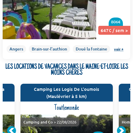
806€
647€ / sem >
Angers
Brain-sur-l'authion
Doué la fontaine
voir +
LES LOCATIONS DE VACANCES DANS LE MAINE-ET-LOIRE LES
MOINS CHÈRES
la
Camping Les Logis De L'oumois
C
(Maulévrier à 5 km)
Toutlemonde
Camping and Co
> 22/08/2026
Homai