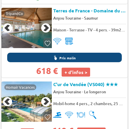
Terres de France - Domaine du Golf*
TripandCo
-
Anjou Touraine
Saumur
Maison - Terrasse - TV - 4 pers. - 39m2 - Animaux admis
Prix malin
618 €
+ d'infos >
C'ur de Vendée (VS040)
★★★
Homair Vacances
-
Anjou Touraine
Le longeron
Mobil-home 4 pers., 2 chambres, 25 m² - 26 m²