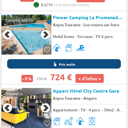
8.3/10
1133 AVIS SUR 4 SITES
Flower Camping La Promenade
★
Camping and Co
-
Anjou Touraine
Les rosiers-sur-loire
Mobil home - Terrasse - TV 6 pers.
Prix malin
724 €
+ d'infos >
- 9 %
799 €
Appart Hôtel City Centre Gare
TripandCo
-
Anjou Touraine
Angers
Appartement - TV - 4 pers. - 39m2 - Animaux admis