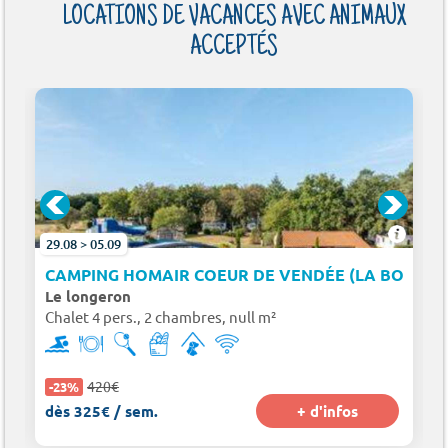
LOCATIONS DE VACANCES AVEC ANIMAUX
ACCEPTÉS
29.08 > 05.09
SON-SUR-LAYON À 3 KM)
CAMPING HOMAIR COEUR DE VENDÉE (LA BOISSIÈ
Le longeron
Chalet 4 pers., 2 chambres, null m²
420€
-23%
dès 325€ / sem.
+ d'infos