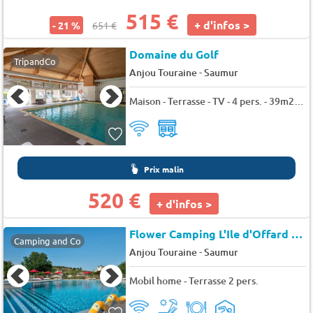
515 €
+ d'infos >
- 21 %
651 €
Domaine du Golf
TripandCo
-
Anjou Touraine
Saumur
Maison - Terrasse - TV - 4 pers. - 39m2 - Animaux admis
Prix malin
520 €
+ d'infos >
Flower Camping L'Ile d'Offard
★★
Camping and Co
-
Anjou Touraine
Saumur
Mobil home - Terrasse 2 pers.