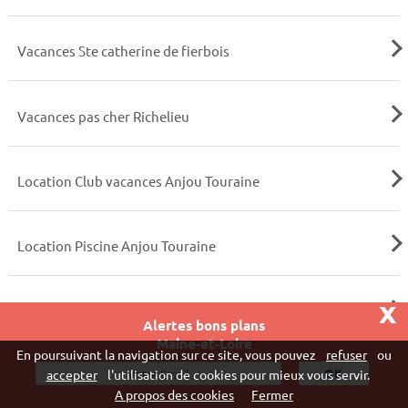
Vacances Ste catherine de fierbois
Vacances pas cher Richelieu
Location Club vacances Anjou Touraine
Location Piscine Anjou Touraine
x
Maisons et villas en été
Alertes bons plans
Maine-et-Loire
En poursuivant la navigation sur ce site, vous pouvez
refuser
ou
accepter
l'utilisation de cookies pour mieux vous servir.
Locations avec espace aquatique
A propos des cookies
Fermer