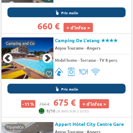
Prix malin
660 €
+ d'infos >
Camping De L'etang
★★★★
Camping and Co
-
Anjou Touraine
Angers
Mobil home - Terrasse - TV 8 pers.
Prix malin
675 €
+ d'infos >
- 11 %
756 €
9/10
28 AVIS SUR 2 SITES
Appart Hôtel City Centre Gare
TripandCo
-
Anjou Touraine
Angers