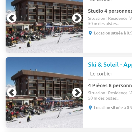
Studio 4 personne
Situation : Residence "A
50 m des pistes...
Location située à 0.
Ski & Soleil - 
Le corbier
-
4 Pièces 8 personn
Situation : Residence "A
50 m des pistes...
Location située à 0.