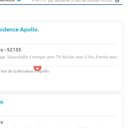
Prix TTC par semaine (Frais de dossier inclus)
PARTAGER
ésidence Apollo.
s - 52135
ge. Séjour/salle à manger avec TV. Alcôve avec 2 lits. Entrée avec
9 km de la Résidence Apollo
lo
es