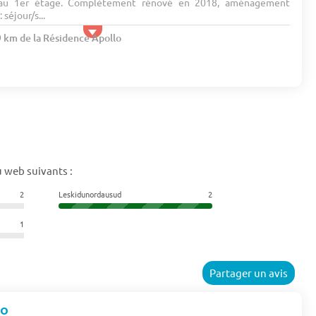
au 1er étage. Complètement rénové en 2018, aménagement
séjour/s...
9 km de la Résidence Apollo
 web suivants :
2
Leskidunordausud
2
1
Partager un avis
lo