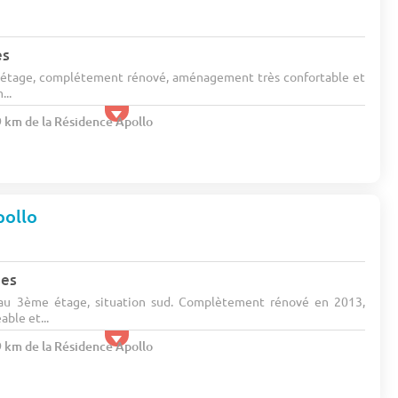
es
étage, complétement rénové, aménagement très confortable et
...
9 km de la Résidence Apollo
ollo
nes
au 3ème étage, situation sud. Complètement rénové en 2013,
ble et...
9 km de la Résidence Apollo