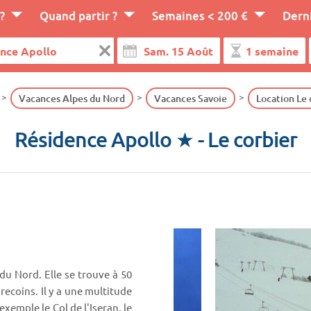
?
Quand partir ?
Semaines < 200 €
Dern
Vacances Alpes du Nord
Vacances Savoie
Location Le 
Résidence Apollo ★
- Le corbier
 du Nord. Elle se trouve à 50
recoins. Il y a une multitude
xemple le Col de l'Iseran, le