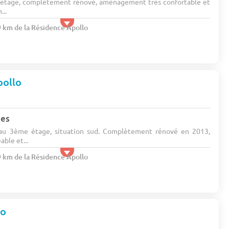
étage, complétement rénové, aménagement très confortable et
...
9 km de la Résidence Apollo
ollo
nes
au 3ème étage, situation sud. Complètement rénové en 2013,
ble et...
9 km de la Résidence Apollo
lo