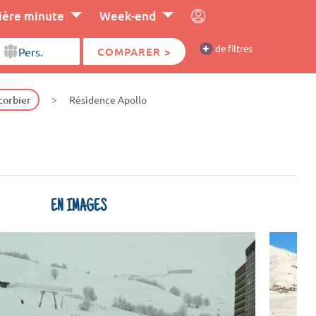
ière minute
Week-end
+
de filtres
COMPARER >
corbier
Résidence Apollo
EN IMAGES