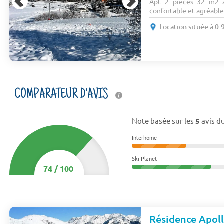
Apt 2 pièces 32 m2 
confortable et agréable: 
Location située à 0.
COMPARATEUR D'AVIS
Note basée sur les
5
avis du
Interhome
Ski Planet
74
/
100
Résidence Apol