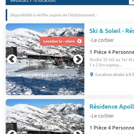
Résultats > 10 locations
Disponibilité à vérifier auprès de l'établissement :
Ski & Soleil - R
Le corbier
-
Location la - chère
1 Pièce 4 Personne
Studio 32 m2 au 1er éta
1 x 2 lits superp...
Location située à 0.
Résidence Apol
Le corbier
-
1 Pièce 4 Personn