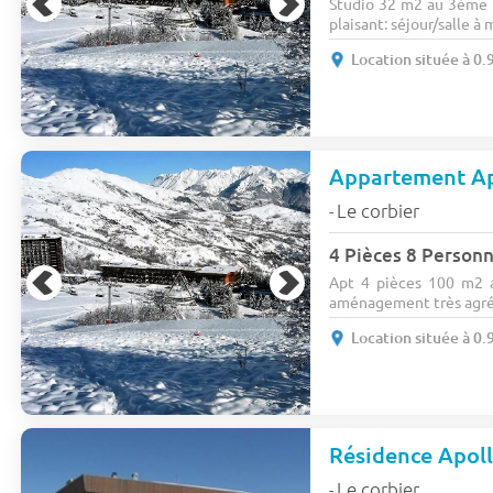
Studio 32 m2 au 3ème 
plaisant: séjour/salle à m
Location située à 0.
Appartement Ap
Le corbier
-
4 Pièces 8 Person
Apt 4 pièces 100 m2 
aménagement très agréa
Location située à 0.
Résidence Apol
Le corbier
-