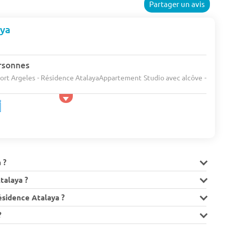
Partager un avis
aya
rsonnes
Port Argeles - Résidence AtalayaAppartement Studio avec alcôve -
 ?
talaya ?
ésidence Atalaya ?
?