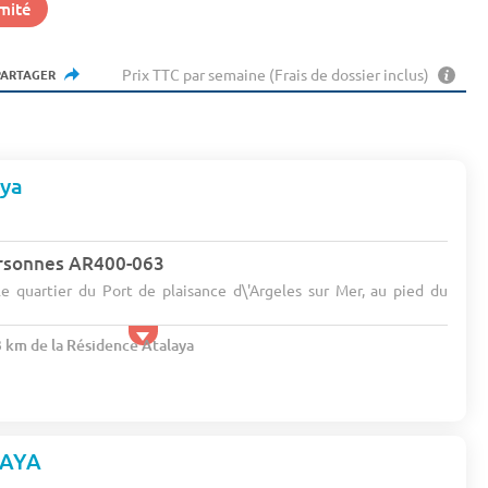
mité
Prix TTC par semaine (Frais de dossier inclus)
PARTAGER
aya
rsonnes AR400-063
 le quartier du Port de plaisance d\'Argeles sur Mer, au pied du
3 km de la Résidence Atalaya
LAYA