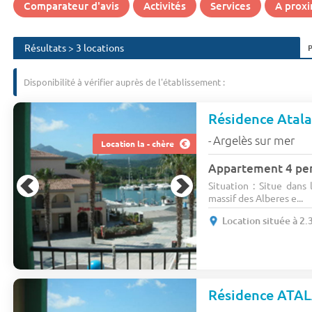
Comparateur d'avis
Activités
Services
A proxi
Résultats > 3 locations
Disponibilité à vérifier auprès de l'établissement :
Résidence Atal
Argelès sur mer
-
Location la - chère
Appartement 4 pe
Situation : Situe dans
massif des Alberes e...
Location située à 2.
Résidence ATA