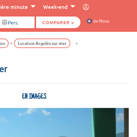
ière minute
Week-end
+
de filtres
COMPARER >
les
Location Argelès sur mer
er
EN IMAGES