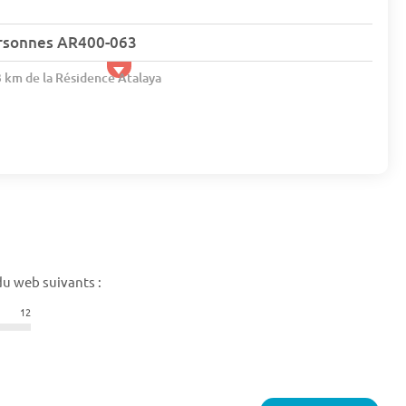
rsonnes AR400-063
3 km de la Résidence Atalaya
du web suivants :
12