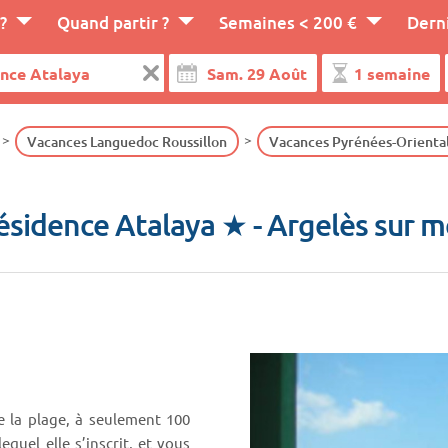
?
Quand partir ?
Semaines < 200 €
Dern
Vacances Languedoc Roussillon
Vacances Pyrénées-Orienta
ésidence Atalaya ★
- Argelès sur m
 la plage, à seulement 100
quel elle s’inscrit, et vous