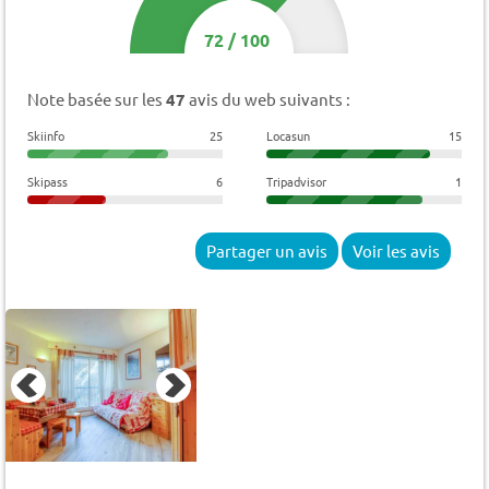
72
/
100
Note basée sur les
47
avis du web suivants :
Skiinfo
25
Locasun
15
Skipass
6
Tripadvisor
1
Partager un avis
Voir les avis