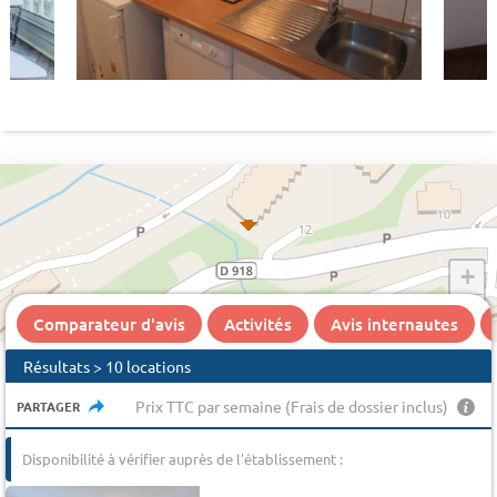
+
−
Comparateur d'avis
Activités
Avis internautes
Résultats > 10 locations
Prix TTC par semaine (Frais de dossier inclus)
PARTAGER
Disponibilité à vérifier auprès de l'établissement :