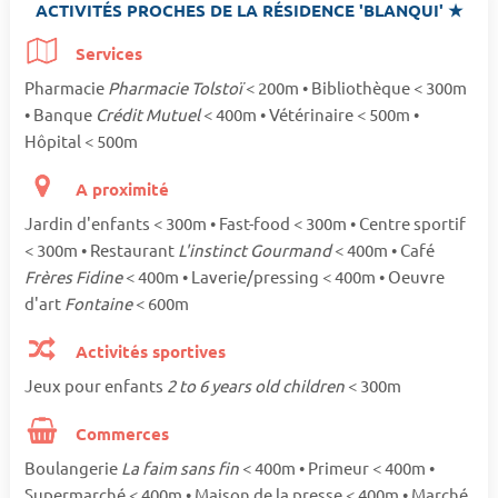
ACTIVITÉS PROCHES DE LA RÉSIDENCE 'BLANQUI' ★
Services
Pharmacie
Pharmacie Tolstoï
< 200m • Bibliothèque < 300m
• Banque
Crédit Mutuel
< 400m • Vétérinaire < 500m •
Hôpital < 500m
A proximité
Jardin d'enfants < 300m • Fast-food < 300m • Centre sportif
< 300m • Restaurant
L'instinct Gourmand
< 400m • Café
Frères Fidine
< 400m • Laverie/pressing < 400m • Oeuvre
d'art
Fontaine
< 600m
Activités sportives
Jeux pour enfants
2 to 6 years old children
< 300m
Commerces
Boulangerie
La faim sans fin
< 400m • Primeur < 400m •
Supermarché < 400m • Maison de la presse < 400m • Marché