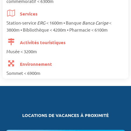
commémoratif < 6300m
Services
Station-service
ERG
< 1600m • Banque
Banca Carige
<
3800m • Bibliothèque < 4200m • Pharmacie < 6100m
Activités touristiques
Musée < 3200m
Environnement
Sommet < 6900m
LOCATIONS DE VACANCES À PROXIMITÉ