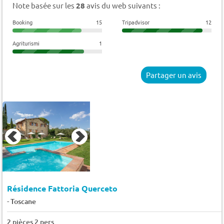
Note basée sur les
28
avis du web suivants :
Booking
15
Tripadvisor
12
Agriturismi
1
Partager un avis
Résidence Fattoria Querceto
-
Toscane
2 pièces 2 pers.