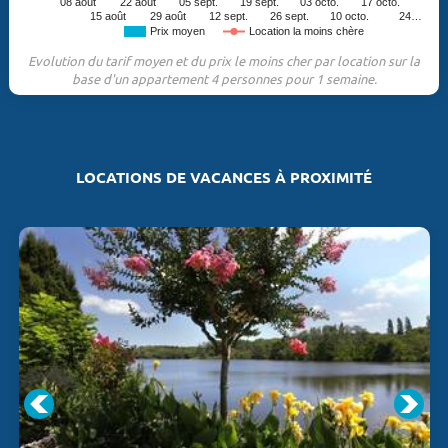
08 août
22 août
05 sept.
19 sept.
03 octo.
17 octo.
15 août
29 août
12 sept.
26 sept.
10 octo.
24…
Prix moyen
Location la moins chère
Evolution du tarif moyen et du prix le moins cher par location sur la
base d'un appartement 4 personnes pour 1 semaine.
LOCATIONS DE VACANCES À PROXIMITÉ