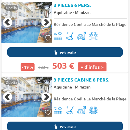
3 PIECES 6 PERS.
Goelia
-
Aquitaine
Mimizan
Résidence Goélia Le Marché de la Plage
Prix malin
503 €
+ d'infos >
- 19 %
623 €
3 PIECES CABINE 8 PERS.
Goelia
-
Aquitaine
Mimizan
Résidence Goélia Le Marché de la Plage
Prix malin