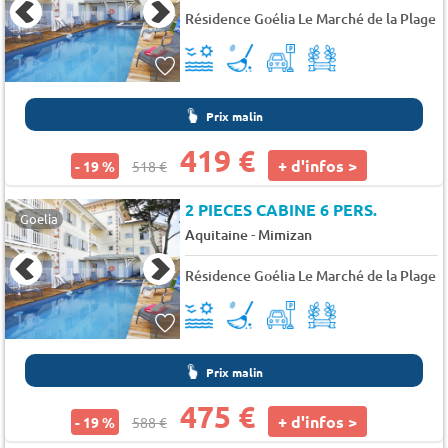
Résidence Goélia Le Marché de la Plage
Prix malin
419 €
+ d'infos >
- 19 %
518 €
2 PIECES CABINE 6 PERS.
Goelia
-
Aquitaine
Mimizan
Résidence Goélia Le Marché de la Plage
Prix malin
475 €
+ d'infos >
- 19 %
588 €