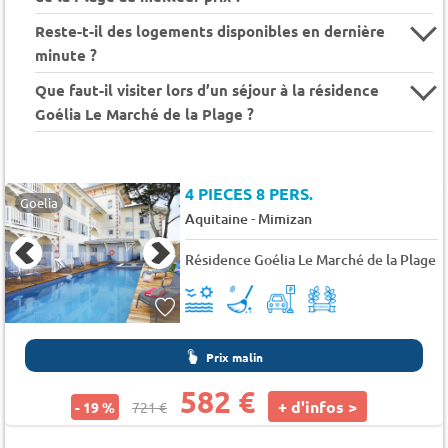
Reste-t-il des logements disponibles en dernière
minute ?
Que faut-il visiter lors d’un séjour à la résidence
Goélia Le Marché de la Plage ?
4 PIECES 8 PERS.
Goelia
-
Aquitaine
Mimizan
Résidence Goélia Le Marché de la Plage
Prix malin
582 €
+ d'infos >
- 19 %
721 €