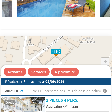
419 €
+
−
Activités
Services
A proximité
Résultats > 5 locations
le 05/09/2026
Prix TTC par semaine (Frais de dossier inclus)
PARTAGER
2 PIECES 4 PERS.
Goelia
-
Aquitaine
Mimizan