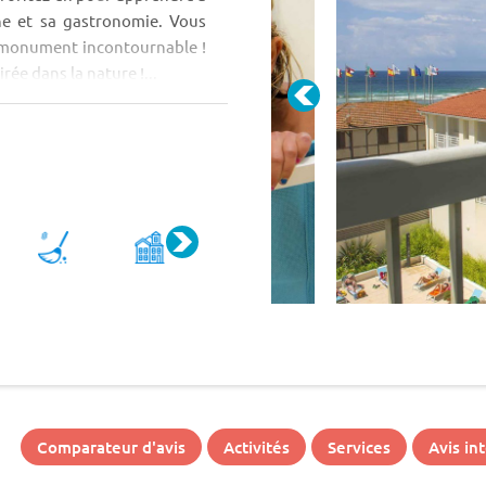
ine et sa gastronomie. Vous
n monument incontournable !
rée dans la nature !...
Comparateur d'avis
Activités
Services
Avis in