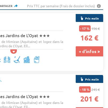
Prix TTC par semaine (Frais de dossier inclus)
PARTAGER
Prix malin
n
- 17 %
196 €
es Jardins de L'Oyat
★★★
162 €
de Mimizan (Aquitaine) et logez dans la
ins de L'Oyat. Ell...
+ d'infos >
.
Prix malin
n
- 18 %
245 €
es Jardins de L'Oyat
★★★
201 €
de Mimizan (Aquitaine) et logez dans la
ins de L'Oyat. Ell...