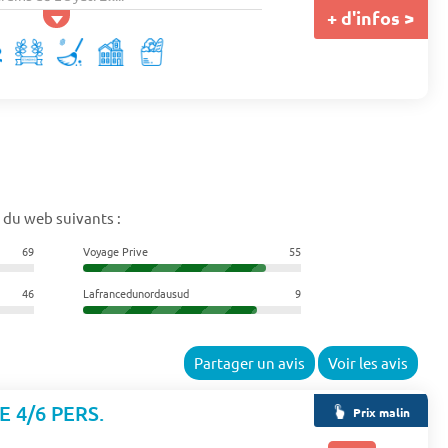
+ d'infos >
 du web suivants :
69
Voyage Prive
55
46
Lafrancedunordausud
9
Partager un avis
Voir les avis
E 4/6 PERS.
Prix malin
n