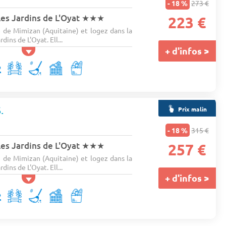
- 18 %
273 €
es Jardins de L'Oyat
★★★
223 €
de Mimizan (Aquitaine) et logez dans la
ins de L'Oyat. Ell...
+ d'infos >
.
Prix malin
n
- 18 %
315 €
es Jardins de L'Oyat
★★★
257 €
de Mimizan (Aquitaine) et logez dans la
ins de L'Oyat. Ell...
+ d'infos >