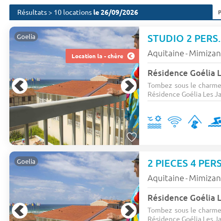
Résultats > 10 locations
le 26/09/2026
STUDIO 2 PERS.
Goelia
Aquitaine
Mimiza
-
Location la - chère
Résidence Goélia L
Tombez sous le charme 
Résidence Goélia Les Jard
2 PIECES 4 PERS
Goelia
Aquitaine
Mimiza
-
Résidence Goélia L
Tombez sous le charme 
Résidence Goélia Les Jard