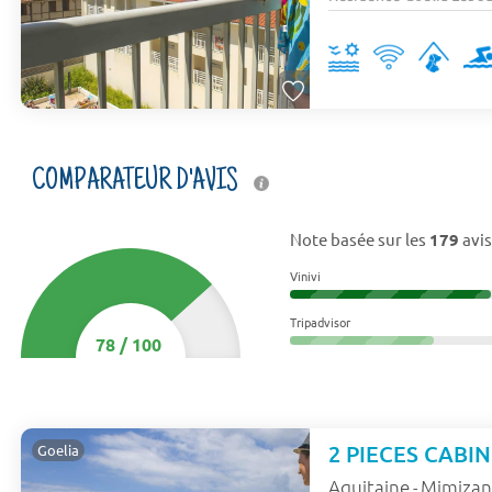
COMPARATEUR D'AVIS
Note basée sur les
179
avis
Vinivi
Tripadvisor
78
/
100
2 PIECES CABIN
Goelia
Aquitaine
Mimiza
-