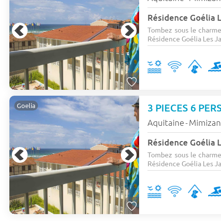
Résidence Goélia L
Tombez sous le charme 
Résidence Goélia Les Jard
3 PIECES 6 PERS
Goelia
Aquitaine
Mimiza
-
Résidence Goélia L
Tombez sous le charme 
Résidence Goélia Les Jard